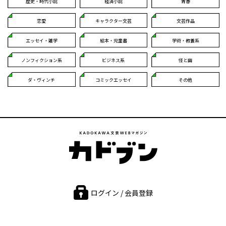
歴史・時代小説
経済小説
青春
恋愛
キャラクター文芸
文芸作品
エッセイ・雑学
絵本・児童書
学術・教養系
ノンフィクション系
ビジネス系
怪と幽
ダ・ヴィンチ
コミックエッセイ
その他
ログイン / 会員登録