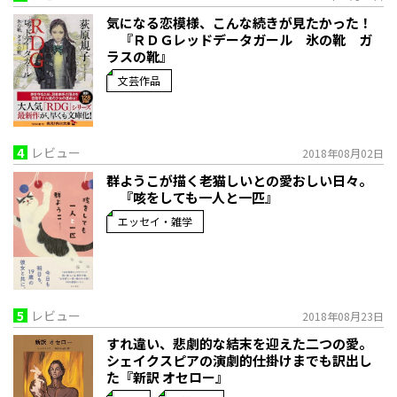
気になる恋模様、こんな続きが見たかった！
『ＲＤＧレッドデータガール 氷の靴 ガ
ラスの靴』
文芸作品
4
レビュー
2018年08月02日
群ようこが描く老猫しいとの愛おしい日々。
『咳をしても一人と一匹』
エッセイ・雑学
5
レビュー
2018年08月23日
すれ違い、悲劇的な結末を迎えた二つの愛。
シェイクスピアの演劇的仕掛けまでも訳出し
た『新訳 オセロー』