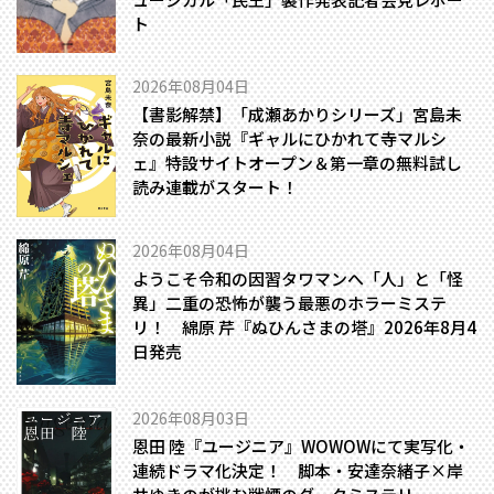
ト
2026年08月04日
【書影解禁】「成瀬あかりシリーズ」宮島未
奈の最新小説『ギャルにひかれて寺マルシ
ェ』特設サイトオープン＆第一章の無料試し
読み連載がスタート！
2026年08月04日
ようこそ令和の因習タワマンへ――「人」と「怪
異」二重の恐怖が襲う最悪のホラーミステ
リ！ 綿原 芹『ぬひんさまの塔』2026年8月4
日発売
2026年08月03日
恩田 陸『ユージニア』WOWOWにて実写化・
連続ドラマ化決定！ 脚本・安達奈緒子×岸