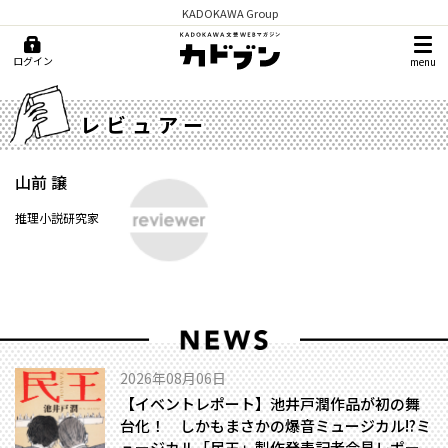
KADOKAWA Group
ログイン
menu
レビュアー
山前 譲
推理小説研究家
2026年08月06日
【イベントレポート】池井戸潤作品が初の舞
台化！ しかもまさかの爆音ミュージカル!?――ミ
ュージカル「民王」製作発表記者会見レポー