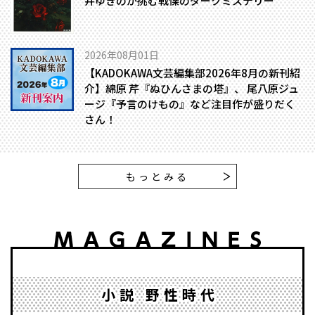
井ゆきのが挑む戦慄のダークミステリー
2026年08月01日
【KADOKAWA文芸編集部2026年8月の新刊紹
介】綿原 芹『ぬひんさまの塔』、 尾八原ジュ
ージ『予言のけもの』など注目作が盛りだく
さん！
もっとみる
小説 野性時代