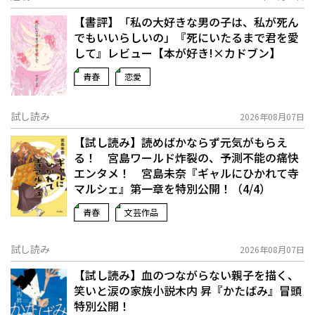
【書評】「私の大好きな男の子は、私が死ん
でもいいらしいの」――『死にいたるまで君を愛
して』レビュー【本が好き!×カドブン】
青春
恋愛
試し読み
2026年08月07日
【試し読み】読めばかならず元気がもらえ
る！ 宮島ワールド炸裂の、予測不能の痛快
エンタメ！ 宮島未奈『ギャルにひかれて寺
マルシェ』第一章を特別公開！（4/4）
青春
文芸作品
試し読み
2026年08月07日
【試し読み】血のつながらない親子を描く、
笑いと涙の家族小説――木内 昇『かたばみ』冒頭
特別公開！