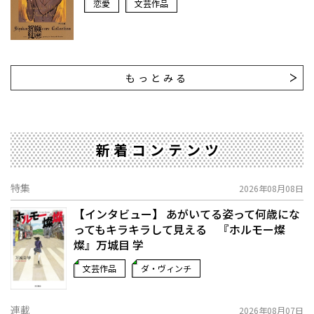
恋愛
文芸作品
もっとみる
新着コンテンツ
特集
2026年08月08日
【インタビュー】 あがいてる姿って何歳にな
ってもキラキラして見える 『ホルモー燦
燦』万城目 学
文芸作品
ダ・ヴィンチ
連載
2026年08月07日