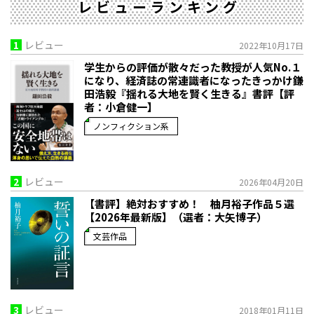
レビューランキング
1
レビュー
2022年10月17日
学生からの評価が散々だった教授が人気No.１
になり、経済誌の常連識者になったきっかけ――鎌
田浩毅『揺れる大地を賢く生きる』書評【評
者：小倉健一】
ノンフィクション系
2
レビュー
2026年04月20日
【書評】絶対おすすめ！ 柚月裕子作品５選
【2026年最新版】（選者：大矢博子）
文芸作品
3
レビュー
2018年01月11日