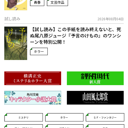
青春
文芸作品
試し読み
2026年08月04日
【試し読み】この手紙を読み終えないと、死
ぬ――尾八原ジュージ『予言のけもの』のワンシ
ーンを特別公開！
ホラー
ミステリ
ホラー
ＳＦ・ファンタジー