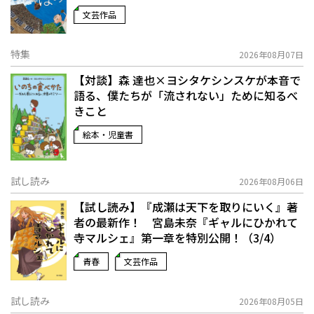
文芸作品
特集
2026年08月07日
【対談】森 達也×ヨシタケシンスケが本音で
語る、僕たちが「流されない」ために知るべ
きこと
絵本・児童書
試し読み
2026年08月06日
【試し読み】『成瀬は天下を取りにいく』著
者の最新作！ 宮島未奈『ギャルにひかれて
寺マルシェ』第一章を特別公開！（3/4）
青春
文芸作品
試し読み
2026年08月05日