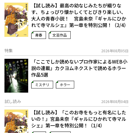
【試し読み】最高の幼なじみたちが織りな
す、ちょっぴり懐かしくてとびきり楽しい、
大人の青春小説！ 宮島未奈『ギャルにひか
れて寺マルシェ』第一章を特別公開！（2/4）
青春
文芸作品
特集
2026年08月05日
「ここでしか読めないプロ作家によるWEB小
説の連載」――カクヨムネクストで読めるホラー
作品5選
ミステリ
ホラー
試し読み
2026年08月04日
【試し読み】「このお寺をもっと有名にした
いの！」宮島未奈『ギャルにひかれて寺マル
シェ』第一章を特別公開！（1/4）