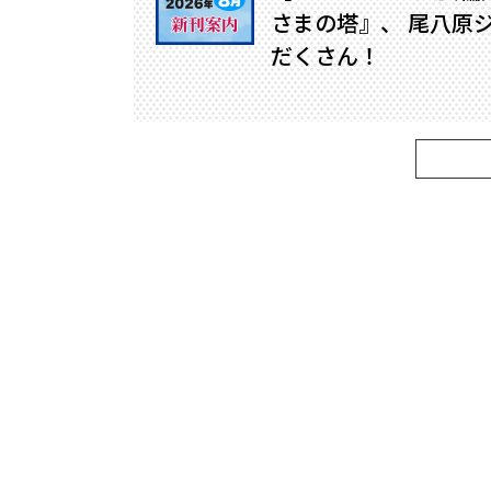
さまの塔』、 尾八原
だくさん！