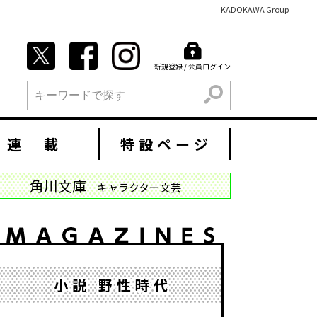
KADOKAWA Group
新規登録 / 会員ログイン
検索
連 載
特設ページ
角川文庫
キャラクター文芸
小説 野性時代