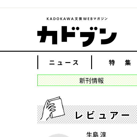
ニュース
特 集
新刊情報
レビュアー
生島 淳