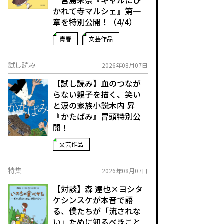
宮島未奈『ギャルにひ
かれて寺マルシェ』第一
章を特別公開！（4/4）
青春
文芸作品
試し読み
2026年08月07日
【試し読み】血のつなが
らない親子を描く、笑い
と涙の家族小説――木内 昇
『かたばみ』冒頭特別公
開！
文芸作品
特集
2026年08月07日
【対談】森 達也×ヨシタ
ケシンスケが本音で語
る、僕たちが「流されな
い」ために知るべきこと