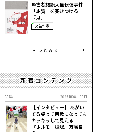
障害者施設大量殺傷事件
「本質」を突きつける
『月』
文芸作品
もっとみる
新着コンテンツ
特集
2026年08月08日
【インタビュー】 あがい
てる姿って何歳になっても
キラキラして見える
『ホルモー燦燦』万城目