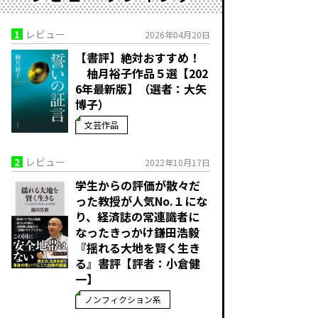
1
レビュー
2026年04月20日
【書評】絶対おすすめ！
柚月裕子作品５選【202
6年最新版】（選者：大矢
博子）
文芸作品
2
レビュー
2022年10月17日
学生からの評価が散々だ
った教授が人気No.１にな
り、経済誌の常連識者に
なったきっかけ――鎌田浩毅
『揺れる大地を賢く生き
る』書評【評者：小倉健
一】
ノンフィクション系