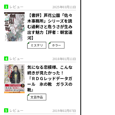
3
レビュー
2025年03月11日
【書評】芦花公園「佐々
木事務所」シリーズを読
む――過剰さと危うさが生み
出す魅力【評者：朝宮運
河】
ミステリ
ホラー
4
レビュー
2018年01月11日
気になる恋模様、こんな
続きが見たかった！
『ＲＤＧレッドデータガ
ール 氷の靴 ガラスの
靴』
文芸作品
5
レビュー
2019年02月07日