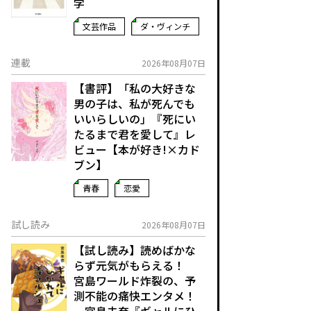
学
文芸作品
ダ・ヴィンチ
連載
2026年08月07日
【書評】「私の大好きな
男の子は、私が死んでも
いいらしいの」――『死にい
たるまで君を愛して』レ
ビュー【本が好き!×カド
ブン】
青春
恋愛
試し読み
2026年08月07日
【試し読み】読めばかな
らず元気がもらえる！
宮島ワールド炸裂の、予
測不能の痛快エンタメ！