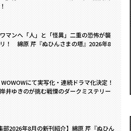
！
ワマンへ――「人」と「怪異」二重の恐怖が襲
！ 綿原 芹『ぬひんさまの塔』2026年8
』WOWOWにて実写化・連続ドラマ化決定！
岸井ゆきのが挑む戦慄のダークミステリー
編集部2026年8月の新刊紹介】綿原 芹『ぬひん