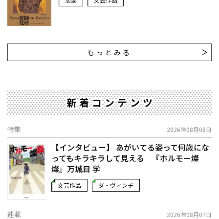
もっとみる
新着コンテンツ
特集
2026年08月08日
【インタビュー】 あがいてる姿って何歳にな
ってもキラキラして見える 『ホルモー燦
燦』万城目 学
文芸作品
ダ・ヴィンチ
連載
2026年08月07日