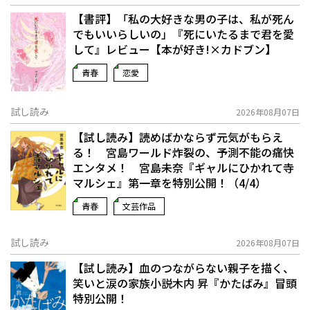
【書評】「私の大好きな男の子は、私が死ん
でもいいらしいの」――『死にいたるまで君を愛
して』レビュー【本が好き!×カドブン】
青春
恋愛
試し読み
2026年08月07日
【試し読み】読めばかならず元気がもらえ
る！ 宮島ワールド炸裂の、予測不能の痛快
エンタメ！ 宮島未奈『ギャルにひかれて寺
マルシェ』第一章を特別公開！（4/4）
青春
文芸作品
試し読み
2026年08月07日
【試し読み】血のつながらない親子を描く、
笑いと涙の家族小説――木内 昇『かたばみ』冒頭
特別公開！