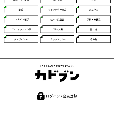
恋愛
キャラクター文芸
文芸作品
エッセイ・雑学
絵本・児童書
学術・教養系
ノンフィクション系
ビジネス系
怪と幽
ダ・ヴィンチ
コミックエッセイ
その他
ログイン / 会員登録