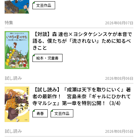
文芸作品
特集
2026年08月07日
【対談】森 達也×ヨシタケシンスケが本音で
語る、僕たちが「流されない」ために知るべ
きこと
絵本・児童書
試し読み
2026年08月06日
【試し読み】『成瀬は天下を取りにいく』著
者の最新作！ 宮島未奈『ギャルにひかれて
寺マルシェ』第一章を特別公開！（3/4）
青春
文芸作品
試し読み
2026年08月05日