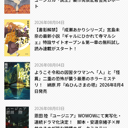
ト
2026年08月04日
【書影解禁】「成瀬あかりシリーズ」宮島未
奈の最新小説『ギャルにひかれて寺マルシ
ェ』特設サイトオープン＆第一章の無料試し
読み連載がスタート！
2026年08月04日
ようこそ令和の因習タワマンへ――「人」と「怪
異」二重の恐怖が襲う最悪のホラーミステ
リ！ 綿原 芹『ぬひんさまの塔』2026年8月4
日発売
2026年08月03日
恩田 陸『ユージニア』WOWOWにて実写化・
連続ドラマ化決定！ 脚本・安達奈緒子×岸