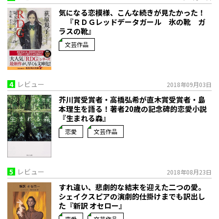
気になる恋模様、こんな続きが見たかった！
『ＲＤＧレッドデータガール 氷の靴 ガ
ラスの靴』
文芸作品
4
レビュー
2018年09月03日
芥川賞受賞者・高橋弘希が直木賞受賞者・島
本理生を語る！著者20歳の記念碑的恋愛小説
『生まれる森』
恋愛
文芸作品
5
レビュー
2018年08月23日
すれ違い、悲劇的な結末を迎えた二つの愛。
シェイクスピアの演劇的仕掛けまでも訳出し
た『新訳 オセロー』
恋愛
文芸作品