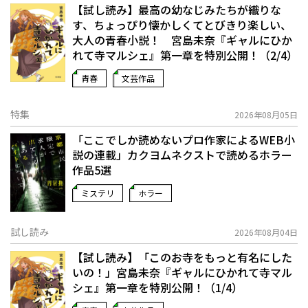
【試し読み】最高の幼なじみたちが織りな
す、ちょっぴり懐かしくてとびきり楽しい、
大人の青春小説！ 宮島未奈『ギャルにひか
れて寺マルシェ』第一章を特別公開！（2/4）
青春
文芸作品
特集
2026年08月05日
「ここでしか読めないプロ作家によるWEB小
説の連載」――カクヨムネクストで読めるホラー
作品5選
ミステリ
ホラー
試し読み
2026年08月04日
【試し読み】「このお寺をもっと有名にした
いの！」宮島未奈『ギャルにひかれて寺マル
シェ』第一章を特別公開！（1/4）