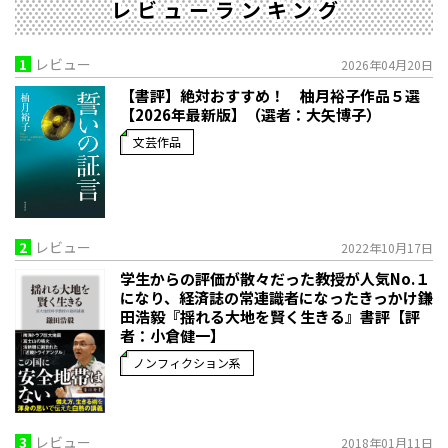
レビューランキング
1
レビュー
2026年04月20日
【書評】絶対おすすめ！ 柚月裕子作品５選
【2026年最新版】（選者：大矢博子）
文芸作品
2
レビュー
2022年10月17日
学生からの評価が散々だった教授が人気No.１
になり、経済誌の常連識者になったきっかけ――鎌
田浩毅『揺れる大地を賢く生きる』書評【評
者：小倉健一】
ノンフィクション系
3
レビュー
2018年01月11日