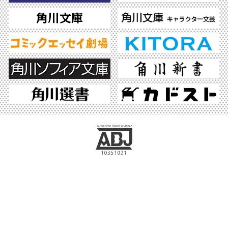
ABJマークは、この電子書店・電子書籍配信サービスが、著作権者からコンテンツ使
用許諾を得た正規版配信サービスであることを示す登録商標（登録番号 第6091713
号）です。ABJマークの詳細、ABJマークを掲示しているサービスの一覧はこちら。
https://aebs.or.jp/
©2026 KADOKAWA All Rights Reserved.