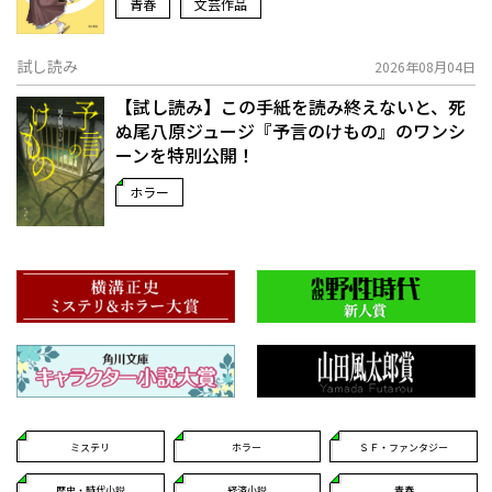
青春
文芸作品
試し読み
2026年08月04日
【試し読み】この手紙を読み終えないと、死
ぬ――尾八原ジュージ『予言のけもの』のワンシ
ーンを特別公開！
ホラー
ミステリ
ホラー
ＳＦ・ファンタジー
歴史・時代小説
経済小説
青春