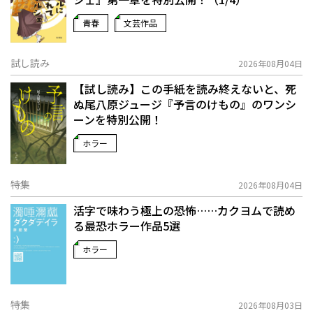
青春
文芸作品
試し読み
2026年08月04日
【試し読み】この手紙を読み終えないと、死
ぬ――尾八原ジュージ『予言のけもの』のワンシ
ーンを特別公開！
ホラー
特集
2026年08月04日
活字で味わう極上の恐怖……カクヨムで読め
る最恐ホラー作品5選
ホラー
特集
2026年08月03日