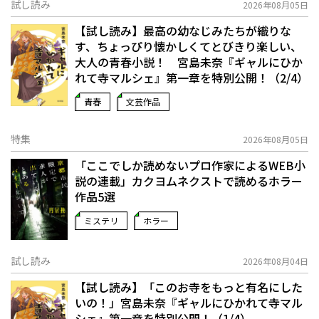
試し読み
2026年08月05日
【試し読み】最高の幼なじみたちが織りな
す、ちょっぴり懐かしくてとびきり楽しい、
大人の青春小説！ 宮島未奈『ギャルにひか
れて寺マルシェ』第一章を特別公開！（2/4）
青春
文芸作品
特集
2026年08月05日
「ここでしか読めないプロ作家によるWEB小
説の連載」――カクヨムネクストで読めるホラー
作品5選
ミステリ
ホラー
試し読み
2026年08月04日
【試し読み】「このお寺をもっと有名にした
いの！」宮島未奈『ギャルにひかれて寺マル
シェ』第一章を特別公開！（1/4）