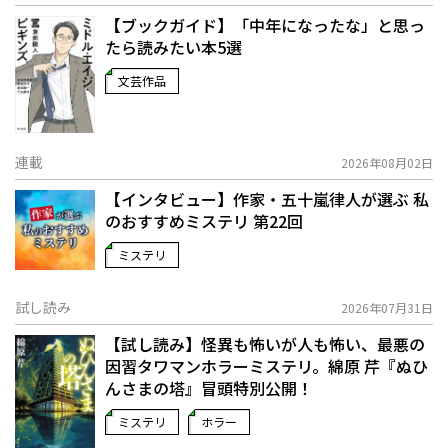
【ブックガイド】「中年になったな」と思っ
たら読みたい本5選
文芸作品
連載
2026年08月02日
【インタビュー】作家・五十嵐律人が選ぶ 私
のおすすめミステリ 第22回
ミステリ
試し読み
2026年07月31日
【試し読み】怪異も怖いが人も怖い、最悪の
因習タワマンホラーミステリ。綿原 芹『ぬひ
んさまの塔』冒頭特別公開！
ミステリ
ホラー