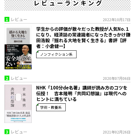
レビューランキング
1
レビュー
2022年10月17日
学生からの評価が散々だった教授が人気No.１
になり、経済誌の常連識者になったきっかけ――鎌
田浩毅『揺れる大地を賢く生きる』書評【評
者：小倉健一】
ノンフィクション系
2
レビュー
2020年07月06日
NHK「100分de名著」講師が読み方のコツを
伝授！ 吉本隆明『共同幻想論』は現代への
ヒントに満ちている
学術・教養系
3
レビュー
2021年02月26日