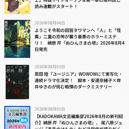
読み連載がスタート！
2026年08月04日
ようこそ令和の因習タワマンへ――「人」と「怪
異」二重の恐怖が襲う最悪のホラーミステ
リ！ 綿原 芹『ぬひんさまの塔』2026年8月4
日発売
2026年08月03日
恩田 陸『ユージニア』WOWOWにて実写化・
連続ドラマ化決定！ 脚本・安達奈緒子×岸
井ゆきのが挑む戦慄のダークミステリー
2026年08月01日
【KADOKAWA文芸編集部2026年8月の新刊紹
介】綿原 芹『ぬひんさまの塔』、 尾八原ジュ
ージ『予言のけもの』など注目作が盛りだく