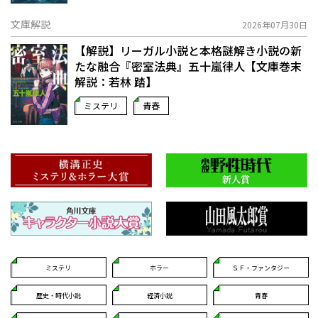
文庫解説
2026年07月30日
【解説】リーガル小説と本格謎解き小説の新
たな融合――『密室法典』五十嵐律人【文庫巻末
解説：若林 踏】
ミステリ
青春
ミステリ
ホラー
ＳＦ・ファンタジー
歴史・時代小説
経済小説
青春