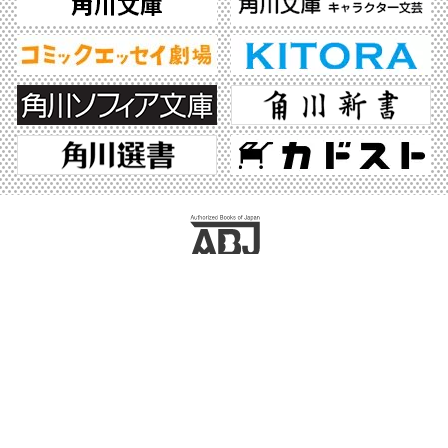
ABJマークは、この電子書店・電子書籍配信サービスが、著作権者からコンテンツ使
用許諾を得た正規版配信サービスであることを示す登録商標（登録番号 第6091713
号）です。ABJマークの詳細、ABJマークを掲示しているサービスの一覧はこちら。
https://aebs.or.jp/
©2026 KADOKAWA All Rights Reserved.