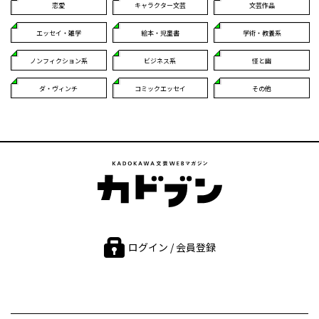
恋愛
キャラクター文芸
文芸作品
エッセイ・雑学
絵本・児童書
学術・教養系
ノンフィクション系
ビジネス系
怪と幽
ダ・ヴィンチ
コミックエッセイ
その他
ログイン / 会員登録