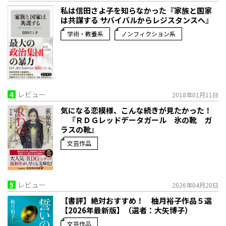
私は信田さよ子を知らなかった『家族と国家
は共謀する サバイバルからレジスタンスへ』
学術・教養系
ノンフィクション系
4
レビュー
2018年01月11日
気になる恋模様、こんな続きが見たかった！
『ＲＤＧレッドデータガール 氷の靴 ガ
ラスの靴』
文芸作品
5
レビュー
2026年04月20日
【書評】絶対おすすめ！ 柚月裕子作品５選
【2026年最新版】（選者：大矢博子）
文芸作品