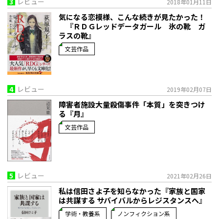
3
レビュー
2018年01月11日
気になる恋模様、こんな続きが見たかった！
『ＲＤＧレッドデータガール 氷の靴 ガ
ラスの靴』
文芸作品
4
レビュー
2019年02月07日
障害者施設大量殺傷事件「本質」を突きつけ
る『月』
文芸作品
5
レビュー
2021年02月26日
私は信田さよ子を知らなかった『家族と国家
は共謀する サバイバルからレジスタンスへ』
学術・教養系
ノンフィクション系