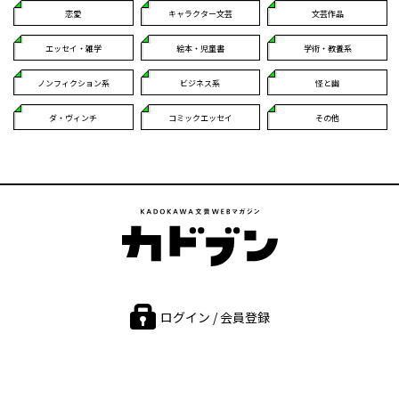
恋愛
キャラクター文芸
文芸作品
エッセイ・雑学
絵本・児童書
学術・教養系
ノンフィクション系
ビジネス系
怪と幽
ダ・ヴィンチ
コミックエッセイ
その他
ログイン / 会員登録