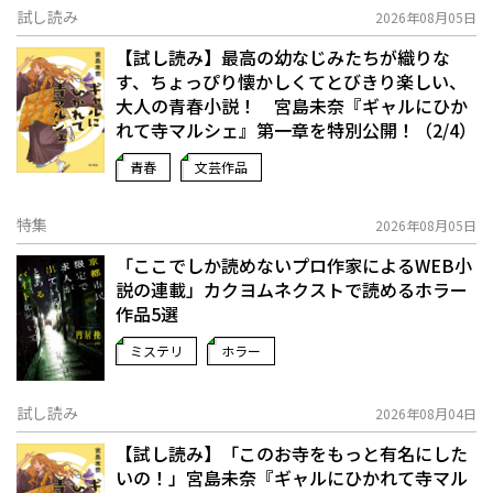
試し読み
2026年08月05日
【試し読み】最高の幼なじみたちが織りな
す、ちょっぴり懐かしくてとびきり楽しい、
大人の青春小説！ 宮島未奈『ギャルにひか
れて寺マルシェ』第一章を特別公開！（2/4）
青春
文芸作品
特集
2026年08月05日
「ここでしか読めないプロ作家によるWEB小
説の連載」――カクヨムネクストで読めるホラー
作品5選
ミステリ
ホラー
試し読み
2026年08月04日
【試し読み】「このお寺をもっと有名にした
いの！」宮島未奈『ギャルにひかれて寺マル