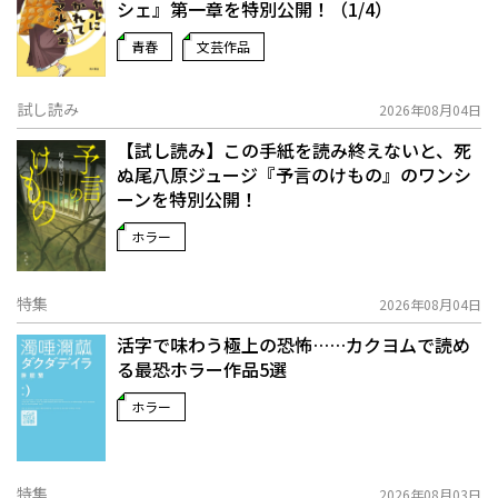
シェ』第一章を特別公開！（1/4）
青春
文芸作品
試し読み
2026年08月04日
【試し読み】この手紙を読み終えないと、死
ぬ――尾八原ジュージ『予言のけもの』のワンシ
ーンを特別公開！
ホラー
特集
2026年08月04日
活字で味わう極上の恐怖……カクヨムで読め
る最恐ホラー作品5選
ホラー
特集
2026年08月03日