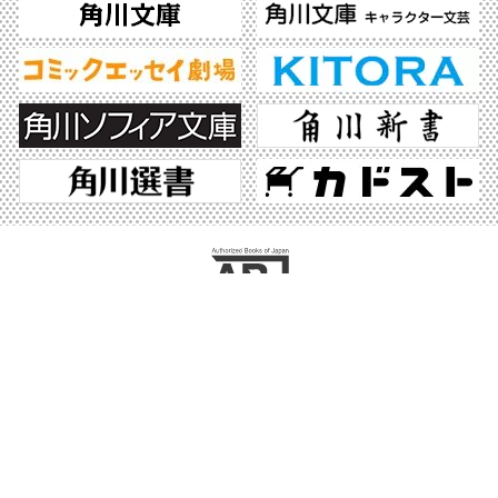
ABJマークは、この電子書店・電子書籍配信サービスが、著作権者からコンテンツ使
用許諾を得た正規版配信サービスであることを示す登録商標（登録番号 第6091713
号）です。ABJマークの詳細、ABJマークを掲示しているサービスの一覧はこちら。
https://aebs.or.jp/
©2026 KADOKAWA All Rights Reserved.