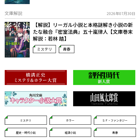
文庫解説
2026年07月30日
【解説】リーガル小説と本格謎解き小説の新
たな融合――『密室法典』五十嵐律人【文庫巻末
解説：若林 踏】
ミステリ
青春
ミステリ
ホラー
ＳＦ・ファンタジー
歴史・時代小説
経済小説
青春