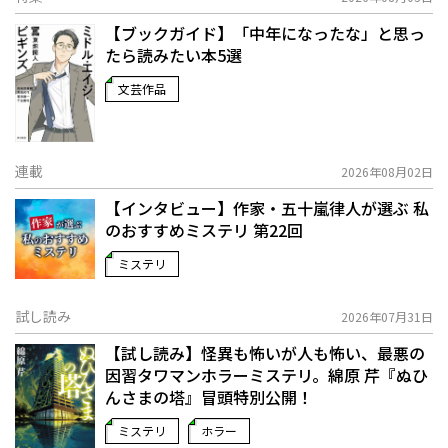
【ブックガイド】「中年になったな」と思っ
たら読みたい本5選
文芸作品
連載
2026年08月02日
【インタビュー】作家・五十嵐律人が選ぶ 私
のおすすめミステリ 第22回
ミステリ
試し読み
2026年07月31日
【試し読み】怪異も怖いが人も怖い、最悪の
因習タワマンホラーミステリ。綿原 芹『ぬひ
んさまの塔』冒頭特別公開！
ミステリ
ホラー