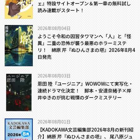
ェ』特設サイトオープン＆第一章の無料試し
読み連載がスタート！
2026年08月04日
ようこそ令和の因習タワマンへ――「人」と「怪
異」二重の恐怖が襲う最悪のホラーミステ
リ！ 綿原 芹『ぬひんさまの塔』2026年8月4
日発売
2026年08月03日
恩田 陸『ユージニア』WOWOWにて実写化・
連続ドラマ化決定！ 脚本・安達奈緒子×岸
井ゆきのが挑む戦慄のダークミステリー
2026年08月01日
【KADOKAWA文芸編集部2026年8月の新刊紹
介】綿原 芹『ぬひんさまの塔』、 尾八原ジュ