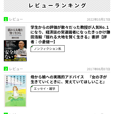
レビューランキング
1
レビュー
2022年10月17日
学生からの評価が散々だった教授が人気No.１
になり、経済誌の常連識者になったきっかけ――鎌
田浩毅『揺れる大地を賢く生きる』書評【評
者：小倉健一】
ノンフィクション系
2
レビュー
2017年06月07日
母から娘への実践的アドバイス 『女の子が
生きていくときに、覚えていてほしいこと』
エッセイ・雑学