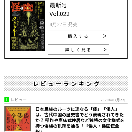
最新号
Vol.022
4月27日 発売
購入する
詳しく見る
レビューランキング
1
レビュー
2020年07月22日
日本民族のルーツに連なる「倭」「倭人」
は、古代中国の歴史書でどう表現されてきた
か？ 稲作や高床式住居など独特の文化様式を
持つ倭族の軌跡を辿る︕『倭人・倭国伝全
釈』