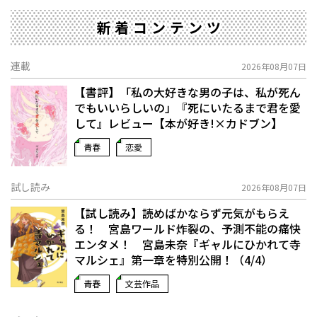
新着コンテンツ
連載
2026年08月07日
【書評】「私の大好きな男の子は、私が死ん
でもいいらしいの」――『死にいたるまで君を愛
して』レビュー【本が好き!×カドブン】
青春
恋愛
試し読み
2026年08月07日
【試し読み】読めばかならず元気がもらえ
る！ 宮島ワールド炸裂の、予測不能の痛快
エンタメ！ 宮島未奈『ギャルにひかれて寺
マルシェ』第一章を特別公開！（4/4）
青春
文芸作品