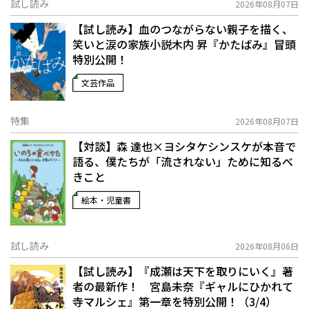
試し読み
2026年08月07日
【試し読み】血のつながらない親子を描く、
笑いと涙の家族小説――木内 昇『かたばみ』冒頭
特別公開！
文芸作品
特集
2026年08月07日
【対談】森 達也×ヨシタケシンスケが本音で
語る、僕たちが「流されない」ために知るべ
きこと
絵本・児童書
試し読み
2026年08月06日
【試し読み】『成瀬は天下を取りにいく』著
者の最新作！ 宮島未奈『ギャルにひかれて
寺マルシェ』第一章を特別公開！（3/4）