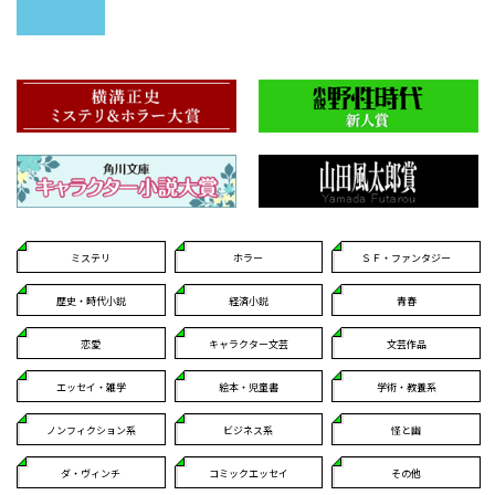
ミステリ
ホラー
ＳＦ・ファンタジー
歴史・時代小説
経済小説
青春
恋愛
キャラクター文芸
文芸作品
エッセイ・雑学
絵本・児童書
学術・教養系
ノンフィクション系
ビジネス系
怪と幽
ダ・ヴィンチ
コミックエッセイ
その他