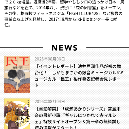
で２０kg増量。退職後2年弱、留学やももクロの追っかけ日本一周
旅行などを経て、2014年7月、渋谷に「森の図書室」をオープン。
その後、格闘技フィットネスジム「FIGHTCLUB428」など複数の
事業立ち上げを経験し、2017年8月からIki-Bizセンター長に就
任。
2026年08月06日
【イベントレポート】池井戸潤作品が初の舞
台化！ しかもまさかの爆音ミュージカル!?――ミ
ュージカル「民王」製作発表記者会見レポー
ト
2026年08月04日
【書影解禁】「成瀬あかりシリーズ」宮島未
奈の最新小説『ギャルにひかれて寺マルシ
ェ』特設サイトオープン＆第一章の無料試し
読み連載がスタート！