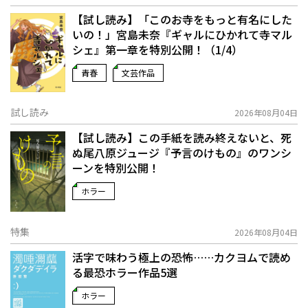
【試し読み】「このお寺をもっと有名にした
いの！」宮島未奈『ギャルにひかれて寺マル
シェ』第一章を特別公開！（1/4）
青春
文芸作品
試し読み
2026年08月04日
【試し読み】この手紙を読み終えないと、死
ぬ――尾八原ジュージ『予言のけもの』のワンシ
ーンを特別公開！
ホラー
特集
2026年08月04日
活字で味わう極上の恐怖……カクヨムで読め
る最恐ホラー作品5選
ホラー