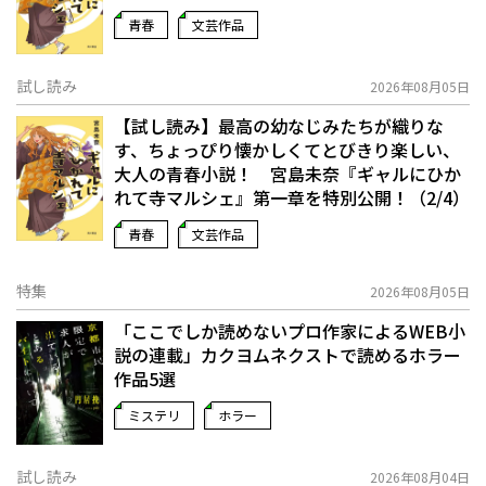
青春
文芸作品
試し読み
2026年08月05日
【試し読み】最高の幼なじみたちが織りな
す、ちょっぴり懐かしくてとびきり楽しい、
大人の青春小説！ 宮島未奈『ギャルにひか
れて寺マルシェ』第一章を特別公開！（2/4）
青春
文芸作品
特集
2026年08月05日
「ここでしか読めないプロ作家によるWEB小
説の連載」――カクヨムネクストで読めるホラー
作品5選
ミステリ
ホラー
試し読み
2026年08月04日