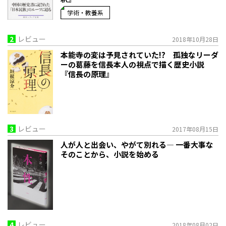
学術・教養系
2
レビュー
2018年10月28日
本能寺の変は予見されていた!? 孤独なリーダ
ーの葛藤を信長本人の視点で描く歴史小説
『信長の原理』
3
レビュー
2017年08月15日
人が人と出会い、やがて別れる― 一番大事な
そのことから、小説を始める
4
レビュー
2018年08月02日