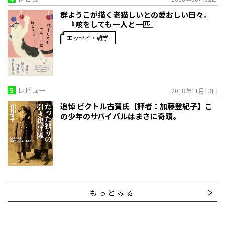
群ようこが描く老猫しいとの愛おしい日々。
『咳をしても一人と一匹』
エッセイ・雑学
5
レビュー
2018年11月13日
追悼 ビクトル古賀氏【評者：加藤登紀子】こ
の少年のサバイバルはまさに奇蹟。
もっとみる