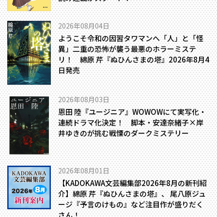
2026年08月04日
ようこそ令和の因習タワマンへ――「人」と「怪
異」二重の恐怖が襲う最悪のホラーミステ
リ！ 綿原 芹『ぬひんさまの塔』2026年8月4
日発売
2026年08月03日
恩田 陸『ユージニア』WOWOWにて実写化・
連続ドラマ化決定！ 脚本・安達奈緒子×岸
井ゆきのが挑む戦慄のダークミステリー
2026年08月01日
【KADOKAWA文芸編集部2026年8月の新刊紹
介】綿原 芹『ぬひんさまの塔』、 尾八原ジュ
ージ『予言のけもの』など注目作が盛りだく
さん！