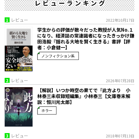
レビューランキング
1
レビュー
2022年10月17日
学生からの評価が散々だった教授が人気No.１
になり、経済誌の常連識者になったきっかけ――鎌
田浩毅『揺れる大地を賢く生きる』書評【評
者：小倉健一】
ノンフィクション系
2
レビュー
2026年07月28日
【解説】いつか時空の果てで――『此方より 小
林泰三未収録短編集』小林泰三【文庫巻末解
説：恒川光太郎】
ホラー
3
レビュー
2018年07月13日