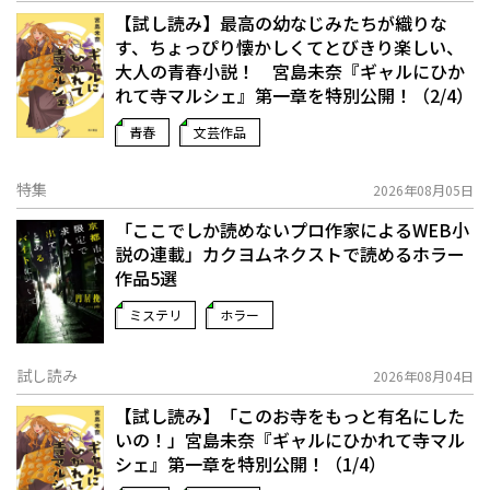
【試し読み】最高の幼なじみたちが織りな
す、ちょっぴり懐かしくてとびきり楽しい、
大人の青春小説！ 宮島未奈『ギャルにひか
れて寺マルシェ』第一章を特別公開！（2/4）
青春
文芸作品
特集
2026年08月05日
「ここでしか読めないプロ作家によるWEB小
説の連載」――カクヨムネクストで読めるホラー
作品5選
ミステリ
ホラー
試し読み
2026年08月04日
【試し読み】「このお寺をもっと有名にした
いの！」宮島未奈『ギャルにひかれて寺マル
シェ』第一章を特別公開！（1/4）