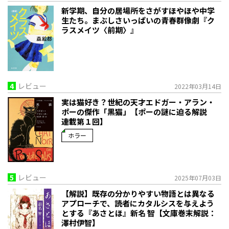
新学期、自分の居場所をさがすほやほや中学
生たち。まぶしさいっぱいの青春群像劇『ク
ラスメイツ〈前期〉』
4
レビュー
2022年03月14日
実は猫好き？世紀の天才エドガー・アラン・
ポーの傑作「黒猫」【ポーの謎に迫る解説
連載第１回】
ホラー
5
レビュー
2025年07月03日
【解説】既存の分かりやすい物語とは異なる
アプローチで、読者にカタルシスを与えよう
とする――『あさとほ』新名 智【文庫巻末解説：
澤村伊智】