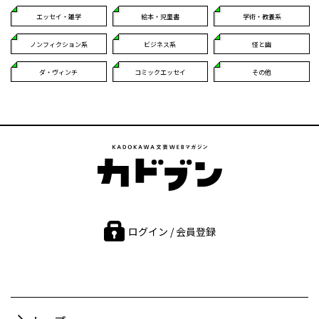
エッセイ・雑学
絵本・児童書
学術・教養系
ノンフィクション系
ビジネス系
怪と幽
ダ・ヴィンチ
コミックエッセイ
その他
ログイン / 会員登録