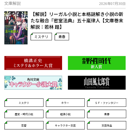
文庫解説
2026年07月30日
【解説】リーガル小説と本格謎解き小説の新
たな融合――『密室法典』五十嵐律人【文庫巻末
解説：若林 踏】
ミステリ
青春
ミステリ
ホラー
ＳＦ・ファンタジー
歴史・時代小説
経済小説
青春
恋愛
キャラクター文芸
文芸作品