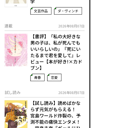
学
文芸作品
ダ・ヴィンチ
連載
2026年08月07日
【書評】「私の大好きな
男の子は、私が死んでも
いいらしいの」――『死にい
たるまで君を愛して』レ
ビュー【本が好き!×カド
ブン】
青春
恋愛
試し読み
2026年08月07日
【試し読み】読めばかな
らず元気がもらえる！
宮島ワールド炸裂の、予
測不能の痛快エンタメ！