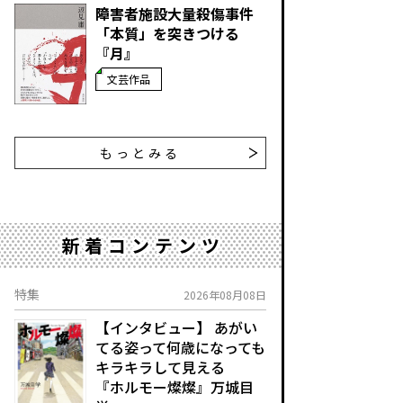
障害者施設大量殺傷事件
「本質」を突きつける
『月』
文芸作品
もっとみる
新着コンテンツ
特集
2026年08月08日
【インタビュー】 あがい
てる姿って何歳になっても
キラキラして見える
『ホルモー燦燦』万城目