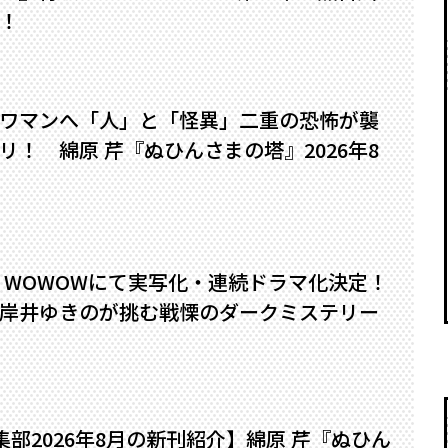
！
ワマンへ――「人」と「怪異」二重の恐怖が襲
！ 綿原 芹『ぬひんさまの塔』2026年8
』WOWOWにて実写化・連続ドラマ化決定！
岸井ゆきのが挑む戦慄のダークミステリー
編集部2026年8月の新刊紹介】綿原 芹『ぬひん