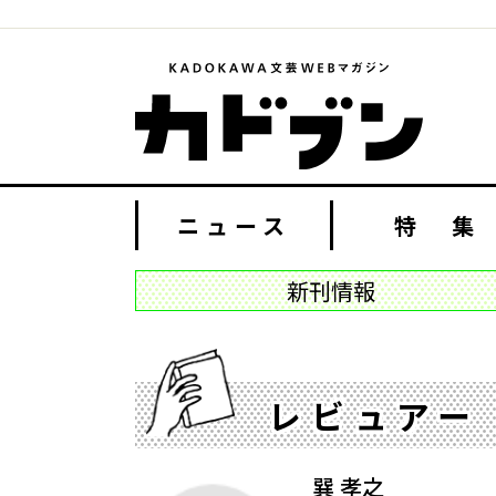
ニュース
特 集
新刊情報
レビュアー
巽 孝之