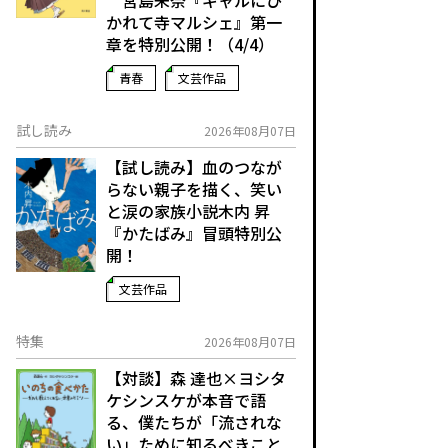
宮島未奈『ギャルにひ
かれて寺マルシェ』第一
章を特別公開！（4/4）
青春
文芸作品
試し読み
2026年08月07日
【試し読み】血のつなが
らない親子を描く、笑い
と涙の家族小説――木内 昇
『かたばみ』冒頭特別公
開！
文芸作品
特集
2026年08月07日
【対談】森 達也×ヨシタ
ケシンスケが本音で語
る、僕たちが「流されな
い」ために知るべきこと