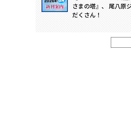
さまの塔』、 尾八原
だくさん！