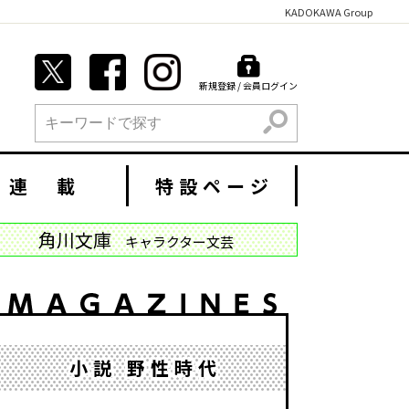
KADOKAWA Group
新規登録 / 会員ログイン
検索
連 載
特設ページ
角川文庫
キャラクター文芸
小説 野性時代