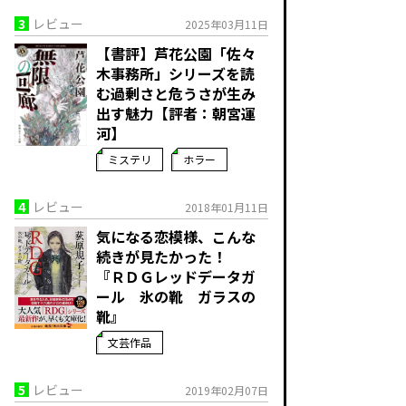
3
レビュー
2025年03月11日
【書評】芦花公園「佐々
木事務所」シリーズを読
む――過剰さと危うさが生み
出す魅力【評者：朝宮運
河】
ミステリ
ホラー
4
レビュー
2018年01月11日
気になる恋模様、こんな
続きが見たかった！
『ＲＤＧレッドデータガ
ール 氷の靴 ガラスの
靴』
文芸作品
5
レビュー
2019年02月07日