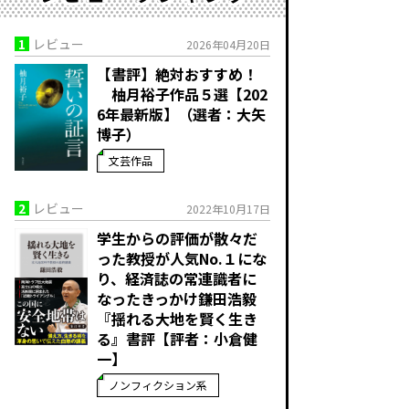
1
レビュー
2026年04月20日
【書評】絶対おすすめ！
柚月裕子作品５選【202
6年最新版】（選者：大矢
博子）
文芸作品
2
レビュー
2022年10月17日
学生からの評価が散々だ
った教授が人気No.１にな
り、経済誌の常連識者に
なったきっかけ――鎌田浩毅
『揺れる大地を賢く生き
る』書評【評者：小倉健
一】
ノンフィクション系