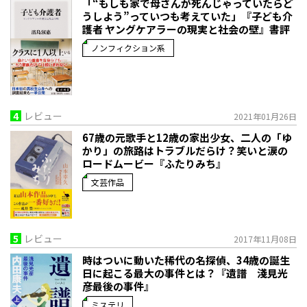
「“もしも家で母さんが死んじゃっていたらど
うしよう”っていつも考えていた」――『子ども介
護者 ヤングケアラーの現実と社会の壁』書評
ノンフィクション系
4
レビュー
2021年01月26日
67歳の元歌手と12歳の家出少女、二人の「ゆ
かり」の旅路はトラブルだらけ？笑いと涙の
ロードムービー『ふたりみち』
文芸作品
5
レビュー
2017年11月08日
時はついに動いた――稀代の名探偵、34歳の誕生
日に起こる最大の事件とは？『遺譜 淺見光
彦最後の事件』
ミステリ