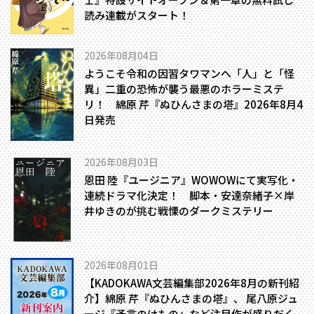
読み連載がスタート！
2026年08月04日
ようこそ令和の因習タワマンへ――「人」と「怪
異」二重の恐怖が襲う最悪のホラーミステ
リ！ 綿原 芹『ぬひんさまの塔』2026年8月4
日発売
2026年08月03日
恩田 陸『ユージニア』WOWOWにて実写化・
連続ドラマ化決定！ 脚本・安達奈緒子×岸
井ゆきのが挑む戦慄のダークミステリー
2026年08月01日
【KADOKAWA文芸編集部2026年8月の新刊紹
介】綿原 芹『ぬひんさまの塔』、 尾八原ジュ
ージ『予言のけもの』など注目作が盛りだく