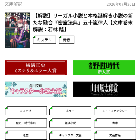
文庫解説
2026年07月30日
【解説】リーガル小説と本格謎解き小説の新
たな融合――『密室法典』五十嵐律人【文庫巻末
解説：若林 踏】
ミステリ
青春
ミステリ
ホラー
ＳＦ・ファンタジー
歴史・時代小説
経済小説
青春
恋愛
キャラクター文芸
文芸作品