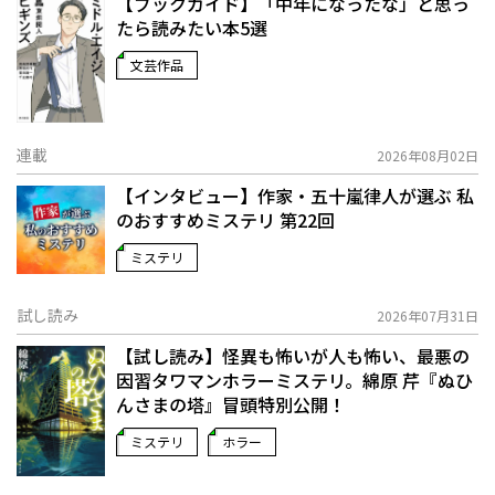
【ブックガイド】「中年になったな」と思っ
たら読みたい本5選
文芸作品
連載
2026年08月02日
【インタビュー】作家・五十嵐律人が選ぶ 私
のおすすめミステリ 第22回
ミステリ
試し読み
2026年07月31日
【試し読み】怪異も怖いが人も怖い、最悪の
因習タワマンホラーミステリ。綿原 芹『ぬひ
んさまの塔』冒頭特別公開！
ミステリ
ホラー