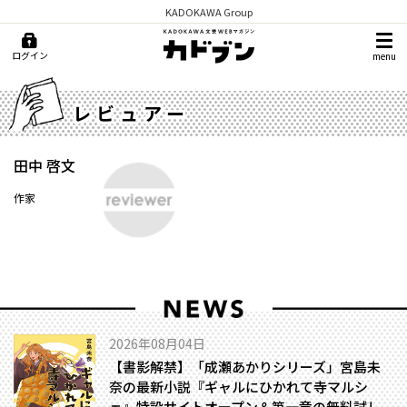
KADOKAWA Group
ログイン
menu
レビュアー
田中 啓文
作家
2026年08月04日
【書影解禁】「成瀬あかりシリーズ」宮島未
奈の最新小説『ギャルにひかれて寺マルシ
ェ』特設サイトオープン＆第一章の無料試し