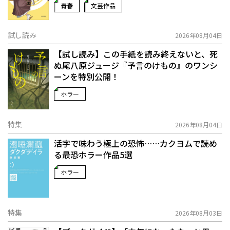
青春
文芸作品
試し読み
2026年08月04日
【試し読み】この手紙を読み終えないと、死
ぬ――尾八原ジュージ『予言のけもの』のワンシ
ーンを特別公開！
ホラー
特集
2026年08月04日
活字で味わう極上の恐怖……カクヨムで読め
る最恐ホラー作品5選
ホラー
特集
2026年08月03日