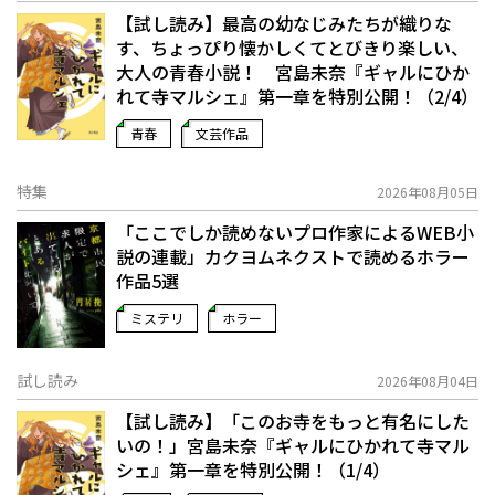
【試し読み】最高の幼なじみたちが織りな
す、ちょっぴり懐かしくてとびきり楽しい、
大人の青春小説！ 宮島未奈『ギャルにひか
れて寺マルシェ』第一章を特別公開！（2/4）
青春
文芸作品
特集
2026年08月05日
「ここでしか読めないプロ作家によるWEB小
説の連載」――カクヨムネクストで読めるホラー
作品5選
ミステリ
ホラー
試し読み
2026年08月04日
【試し読み】「このお寺をもっと有名にした
いの！」宮島未奈『ギャルにひかれて寺マル
シェ』第一章を特別公開！（1/4）