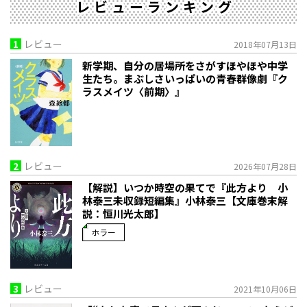
レビューランキング
1
レビュー
2018年07月13日
新学期、自分の居場所をさがすほやほや中学
生たち。まぶしさいっぱいの青春群像劇『ク
ラスメイツ〈前期〉』
2
レビュー
2026年07月28日
【解説】いつか時空の果てで――『此方より 小
林泰三未収録短編集』小林泰三【文庫巻末解
説：恒川光太郎】
ホラー
3
レビュー
2021年10月06日