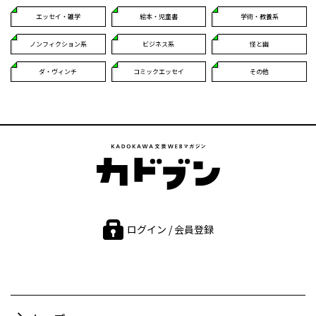
エッセイ・雑学
絵本・児童書
学術・教養系
ノンフィクション系
ビジネス系
怪と幽
ダ・ヴィンチ
コミックエッセイ
その他
ログイン / 会員登録