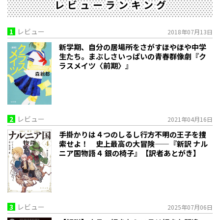
レビューランキング
1
レビュー
2018年07月13日
新学期、自分の居場所をさがすほやほや中学
生たち。まぶしさいっぱいの青春群像劇『ク
ラスメイツ〈前期〉』
2
レビュー
2021年04月16日
手掛かりは４つのしるし――行方不明の王子を捜
索せよ！ 史上最高の大冒険——『新訳 ナル
ニア国物語４ 銀の椅子』【訳者あとがき】
3
レビュー
2025年07月06日