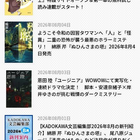
読み連載がスタート！
2026年08月04日
ようこそ令和の因習タワマンへ――「人」と「怪
異」二重の恐怖が襲う最悪のホラーミステ
リ！ 綿原 芹『ぬひんさまの塔』2026年8月4
日発売
2026年08月03日
恩田 陸『ユージニア』WOWOWにて実写化・
連続ドラマ化決定！ 脚本・安達奈緒子×岸
井ゆきのが挑む戦慄のダークミステリー
2026年08月01日
【KADOKAWA文芸編集部2026年8月の新刊紹
介】綿原 芹『ぬひんさまの塔』、 尾八原ジュ
ージ『予言のけもの』など注目作が盛りだく