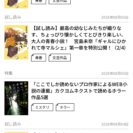
青春
文芸作品
試し読み
2026年08月05日
【試し読み】最高の幼なじみたちが織りな
す、ちょっぴり懐かしくてとびきり楽しい、
大人の青春小説！ 宮島未奈『ギャルにひか
れて寺マルシェ』第一章を特別公開！（2/4）
青春
文芸作品
特集
2026年08月05日
「ここでしか読めないプロ作家によるWEB小
説の連載」――カクヨムネクストで読めるホラー
作品5選
ミステリ
ホラー
試し読み
2026年08月04日