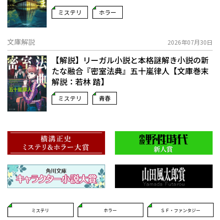
ミステリ
ホラー
文庫解説
2026年07月30日
【解説】リーガル小説と本格謎解き小説の新
たな融合――『密室法典』五十嵐律人【文庫巻末
解説：若林 踏】
ミステリ
青春
ミステリ
ホラー
ＳＦ・ファンタジー