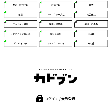
歴史・時代小説
経済小説
青春
恋愛
キャラクター文芸
文芸作品
エッセイ・雑学
絵本・児童書
学術・教養系
ノンフィクション系
ビジネス系
怪と幽
ダ・ヴィンチ
コミックエッセイ
その他
ログイン / 会員登録