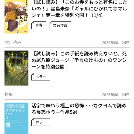
【試し読み】「このお寺をもっと有名にした
いの！」宮島未奈『ギャルにひかれて寺マル
シェ』第一章を特別公開！（1/4）
青春
文芸作品
試し読み
2026年08月04日
【試し読み】この手紙を読み終えないと、死
ぬ――尾八原ジュージ『予言のけもの』のワンシ
ーンを特別公開！
ホラー
特集
2026年08月04日
活字で味わう極上の恐怖……カクヨムで読め
る最恐ホラー作品5選
ホラー