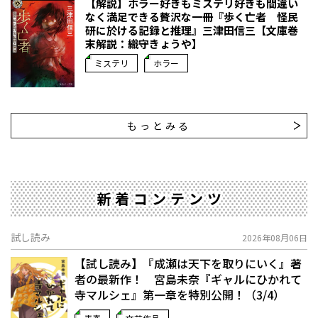
【解説】ホラー好きもミステリ好きも間違い
なく満足できる贅沢な一冊――『歩く亡者 怪民
研に於ける記録と推理』三津田信三【文庫巻
末解説：織守きょうや】
ミステリ
ホラー
もっとみる
新着コンテンツ
試し読み
2026年08月06日
【試し読み】『成瀬は天下を取りにいく』著
者の最新作！ 宮島未奈『ギャルにひかれて
寺マルシェ』第一章を特別公開！（3/4）