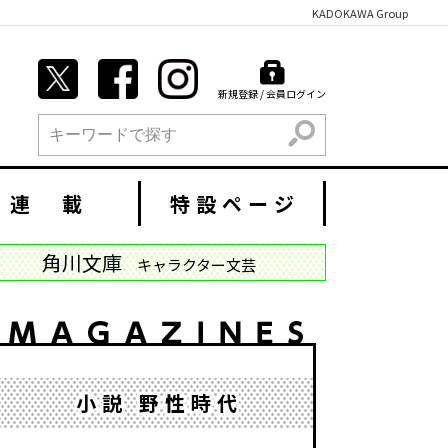
KADOKAWA Group
新規登録 / 会員ログイン
検索
連 載
特設ページ
角川文庫
キャラクター文芸
小説 野性時代