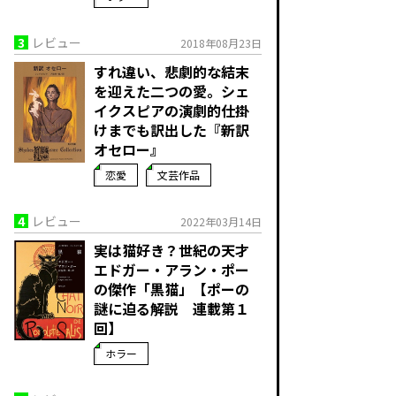
3
レビュー
2018年08月23日
すれ違い、悲劇的な結末
を迎えた二つの愛。シェ
イクスピアの演劇的仕掛
けまでも訳出した『新訳
オセロー』
恋愛
文芸作品
4
レビュー
2022年03月14日
実は猫好き？世紀の天才
エドガー・アラン・ポー
の傑作「黒猫」【ポーの
謎に迫る解説 連載第１
回】
ホラー