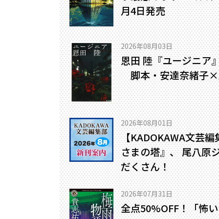
月4日発売
2026年08月03日
恩田 陸『ユージニア
脚本・安達奈緒子×
2026年08月01日
【KADOKAWA文芸
さまの塔』、 尾八原
だくさん！
2026年07月31日
全点50%OFF！「怖