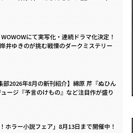
』WOWOWにて実写化・連続ドラマ化決定！
岸井ゆきのが挑む戦慄のダークミステリー
編集部2026年8月の新刊紹介】綿原 芹『ぬひん
ジュージ『予言のけもの』など注目作が盛り
い！ホラー小説フェア」8月13日まで開催中！