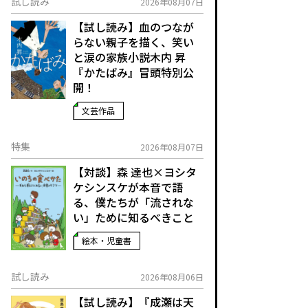
試し読み
2026年08月07日
【試し読み】血のつなが
らない親子を描く、笑い
と涙の家族小説――木内 昇
『かたばみ』冒頭特別公
開！
文芸作品
特集
2026年08月07日
【対談】森 達也×ヨシタ
ケシンスケが本音で語
る、僕たちが「流されな
い」ために知るべきこと
絵本・児童書
試し読み
2026年08月06日
【試し読み】『成瀬は天