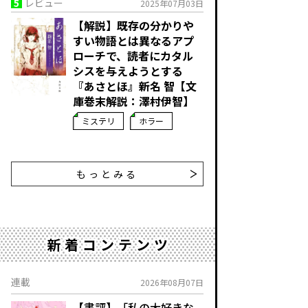
5
レビュー
2025年07月03日
【解説】既存の分かりや
すい物語とは異なるアプ
ローチで、読者にカタル
シスを与えようとする――
『あさとほ』新名 智【文
庫巻末解説：澤村伊智】
ミステリ
ホラー
もっとみる
新着コンテンツ
連載
2026年08月07日
【書評】「私の大好きな