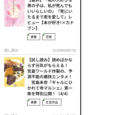
男の子は、私が死んでも
いいらしいの」――『死にい
たるまで君を愛して』レ
ビュー【本が好き!×カド
ブン】
青春
恋愛
試し読み
2026年08月07日
【試し読み】読めばかな
らず元気がもらえる！
宮島ワールド炸裂の、予
測不能の痛快エンタメ！
宮島未奈『ギャルにひ
かれて寺マルシェ』第一
章を特別公開！（4/4）
青春
文芸作品