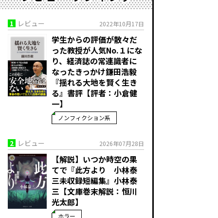
1
レビュー
2022年10月17日
学生からの評価が散々だ
った教授が人気No.１にな
り、経済誌の常連識者に
なったきっかけ――鎌田浩毅
『揺れる大地を賢く生き
る』書評【評者：小倉健
一】
ノンフィクション系
2
レビュー
2026年07月28日
【解説】いつか時空の果
てで――『此方より 小林泰
三未収録短編集』小林泰
三【文庫巻末解説：恒川
光太郎】
ホラー