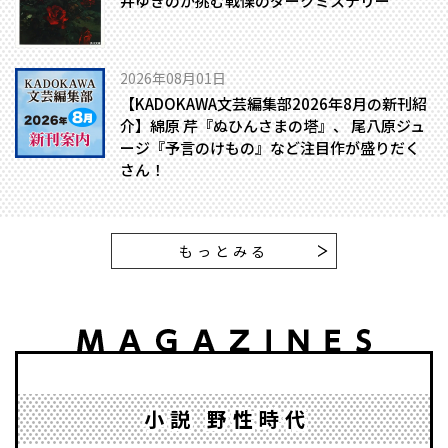
井ゆきのが挑む戦慄のダークミステリー
2026年08月01日
【KADOKAWA文芸編集部2026年8月の新刊紹
介】綿原 芹『ぬひんさまの塔』、 尾八原ジュ
ージ『予言のけもの』など注目作が盛りだく
さん！
もっとみる
小説 野性時代