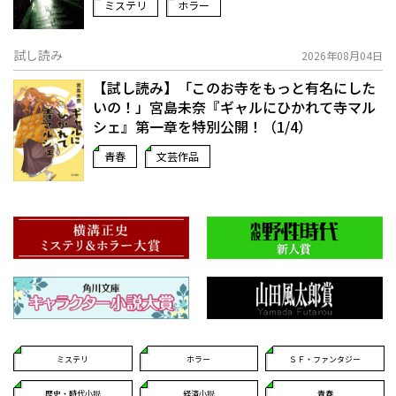
ミステリ
ホラー
試し読み
2026年08月04日
【試し読み】「このお寺をもっと有名にした
いの！」宮島未奈『ギャルにひかれて寺マル
シェ』第一章を特別公開！（1/4）
青春
文芸作品
ミステリ
ホラー
ＳＦ・ファンタジー
歴史・時代小説
経済小説
青春