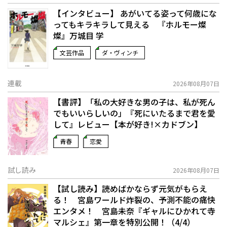
【インタビュー】 あがいてる姿って何歳にな
ってもキラキラして見える 『ホルモー燦
燦』万城目 学
文芸作品
ダ・ヴィンチ
連載
2026年08月07日
【書評】「私の大好きな男の子は、私が死ん
でもいいらしいの」――『死にいたるまで君を愛
して』レビュー【本が好き!×カドブン】
青春
恋愛
試し読み
2026年08月07日
【試し読み】読めばかならず元気がもらえ
る！ 宮島ワールド炸裂の、予測不能の痛快
エンタメ！ 宮島未奈『ギャルにひかれて寺
マルシェ』第一章を特別公開！（4/4）