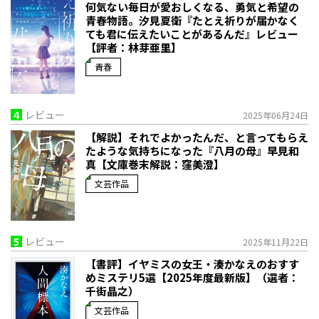
何気ない毎日が愛おしくなる、勇気と希望の
青春物語。――汐見夏衛『たとえ祈りが届かなく
ても君に伝えたいことがあるんだ』レビュー
【評者：林芽亜里】
青春
4
レビュー
2025年06月24日
【解説】それでよかったんだ、と言ってもらえ
たような気持ちになった――『八月の母』早見和
真【文庫巻末解説：窪美澄】
文芸作品
5
レビュー
2025年11月22日
【書評】イヤミスの女王・湊かなえのおすす
めミステリ5選【2025年度最新版】（選者：
千街晶之）
文芸作品