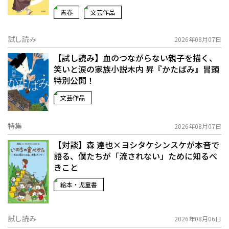
青春
文芸作品
試し読み
2026年08月07日
【試し読み】血のつながらない親子を描く、
笑いと涙の家族小説――木内 昇『かたばみ』冒頭
特別公開！
文芸作品
特集
2026年08月07日
【対談】森 達也×ヨシタケシンスケが本音で
語る、僕たちが「流されない」ために知るべ
きこと
絵本・児童書
試し読み
2026年08月06日