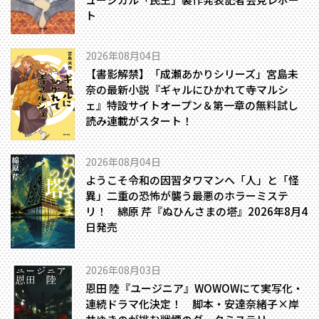
ト
2026年08月04日
【書影解禁】「成瀬あかりシリーズ」宮島未
奈の最新小説『ギャルにひかれて寺マルシ
ェ』特設サイトオープン＆第一章の無料試し
読み連載がスタート！
2026年08月04日
ようこそ令和の因習タワマンへ――「人」と「怪
異」二重の恐怖が襲う最悪のホラーミステ
リ！ 綿原 芹『ぬひんさまの塔』2026年8月4
日発売
2026年08月03日
恩田 陸『ユージニア』WOWOWにて実写化・
連続ドラマ化決定！ 脚本・安達奈緒子×岸