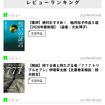
レビューランキング
1
レビュー
2026年04月20日
【書評】絶対おすすめ！ 柚月裕子作品５選
【2026年最新版】（選者：大矢博子）
文芸作品
2
レビュー
2026年06月18日
【解説】持てる者と持たざる者――『７７７ トリ
プルセブン』伊坂幸太郎【文庫巻末解説：鈴
木結生】
文芸作品
3
レビュー
2023年03月28日