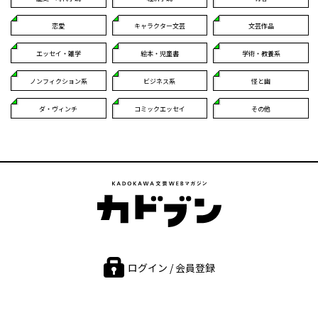
恋愛
キャラクター文芸
文芸作品
エッセイ・雑学
絵本・児童書
学術・教養系
ノンフィクション系
ビジネス系
怪と幽
ダ・ヴィンチ
コミックエッセイ
その他
ログイン / 会員登録