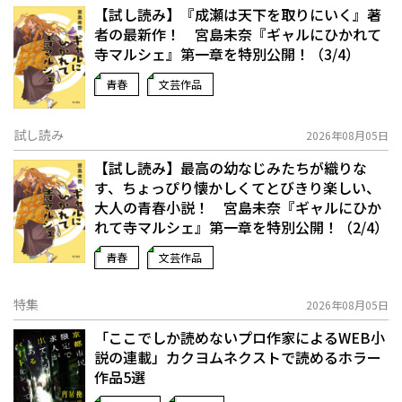
【試し読み】『成瀬は天下を取りにいく』著
者の最新作！ 宮島未奈『ギャルにひかれて
寺マルシェ』第一章を特別公開！（3/4）
青春
文芸作品
試し読み
2026年08月05日
【試し読み】最高の幼なじみたちが織りな
す、ちょっぴり懐かしくてとびきり楽しい、
大人の青春小説！ 宮島未奈『ギャルにひか
れて寺マルシェ』第一章を特別公開！（2/4）
青春
文芸作品
特集
2026年08月05日
「ここでしか読めないプロ作家によるWEB小
説の連載」――カクヨムネクストで読めるホラー
作品5選