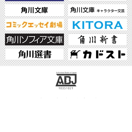
ABJマークは、この電子書店・電子書籍配信サービスが、著作権者からコンテンツ使
用許諾を得た正規版配信サービスであることを示す登録商標（登録番号 第6091713
号）です。ABJマークの詳細、ABJマークを掲示しているサービスの一覧はこちら。
https://aebs.or.jp/
©2026 KADOKAWA All Rights Reserved.