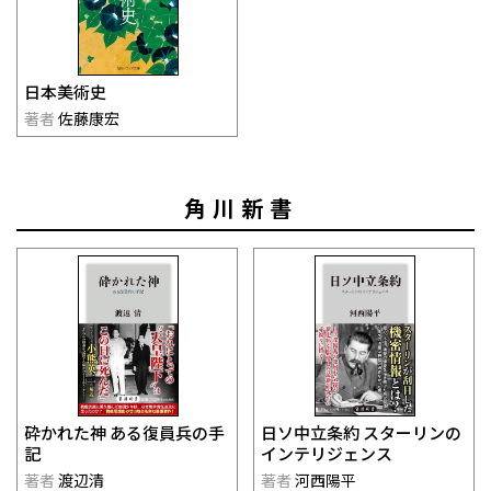
日本美術史
著者
佐藤康宏
角川新書
日ソ中立条約 スターリンの
砕かれた神 ある復員兵の手
インテリジェンス
記
著者
河西陽平
著者
渡辺清