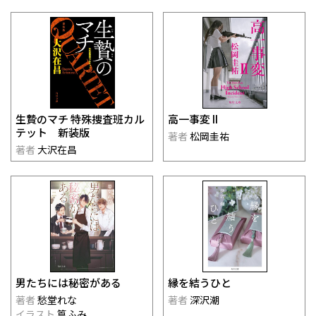
生贄のマチ 特殊捜査班カル
高一事変 II
テット 新装版
著者
松岡圭祐
著者
大沢在昌
男たちには秘密がある
縁を結うひと
著者
愁堂れな
著者
深沢潮
イラスト
篁ふみ