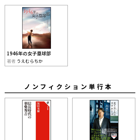
1946年の女子塁球部
著者
うえむらちか
ノンフィクション単行本