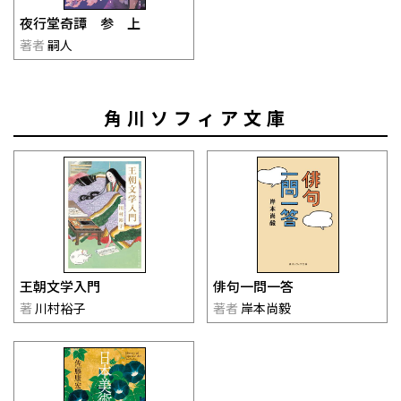
夜行堂奇譚 参 上
著者
嗣人
角川ソフィア文庫
王朝文学入門
俳句一問一答
著
川村裕子
著者
岸本尚毅