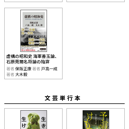
虚構の昭和史 海軍善玉論、
石原莞爾名将論の陥穽
著者
保阪正康
著者
戸高一成
著者
大木毅
文芸単行本