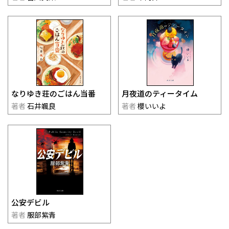
なりゆき荘のごはん当番
月夜道のティータイム
著者
石井颯良
著者
櫻いいよ
公安デビル
著者
服部紫青