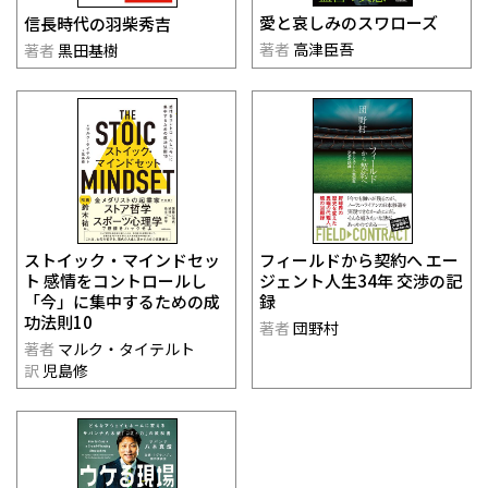
愛と哀しみのスワローズ
信長時代の羽柴秀吉
著者
高津臣吾
著者
黒田基樹
ストイック・マインドセッ
フィールドから契約へ エー
ト 感情をコントロールし
ジェント人生34年 交渉の記
「今」に集中するための成
録
功法則10
著者
団野村
著者
マルク・タイテルト
訳
児島修