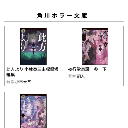
角川ホラー文庫
此方より 小林泰三未収録短
夜行堂奇譚 参 下
編集
著者
嗣人
著者
小林泰三