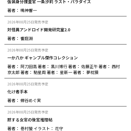
仮装身分捜査官 一条汐莉 ラスト・パラダイス
著者： 鳴神響一
2026年08月25日発売予定
対怪異アンドロイド開発研究室2.0
著者： 饗庭淵
2026年08月25日発売予定
一か八か ギャンブル傑作コレクション
著者： 阿刀田高
著者： 黒川博行
著者： 佐藤正午
著者： 西村
京太郎
著者： 馳星周
著者： 星新一
著者： 夢枕獏
2026年08月25日発売予定
化け者手本
著者： 蝉谷めぐ実
2026年08月25日発売予定
黙する女官の後宮推理帖
著者： 巻村螢
イラスト： 花守