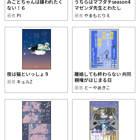
みことちゃんは嫌われたく
うちらはマブダチseason4
ない！６
マゼンダ先生とわたし
著者
Pt
著者
やまもとりえ
夜は猫といっしょ 9
離婚しても終わらない 共同
親権がはじまる日
著者
キュルZ
著者
とーやあきこ