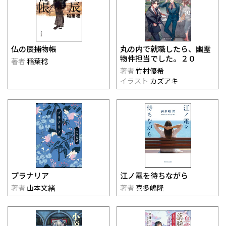
仏の辰捕物帳
丸の内で就職したら、幽霊
物件担当でした。２０
著者
稲葉稔
著者
竹村優希
イラスト
カズアキ
プラナリア
江ノ電を待ちながら
著者
山本文緒
著者
喜多嶋隆