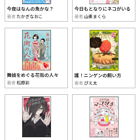
今夜はなんの魚かな？
今日もとなりにネコがいる
著者
たかぎなおこ
著者
山麦まくら
舞妓をめぐる花街の人々
護！ニンゲンの飼い方
著者
松原彩
著者
ぴえ太