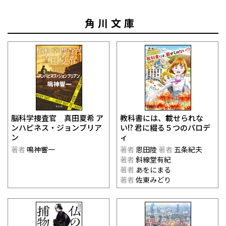
角川文庫
脳科学捜査官 真田夏希 ア
教科書には、載せられな
ンハピネス・ジョンブリア
い!? 君に綴る５つのパロデ
ン
ィ
著者
鳴神響一
著者
恩田陸
著者
五条紀夫
著者
斜線堂有紀
著者
あをにまる
著者
佐東みどり