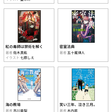
紅の毒師は禁術を解く
密室法典
著者
佐木真紘
著者
五十嵐律人
イラスト
七原しえ
海の教場
笑い三年、泣き三月。
著者
吉川英梨
著者
木内昇