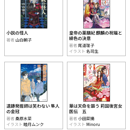
小説の怪人
皇帝の薬膳妃 麒麟の祝福と
緋色の決意
著者
山白朝子
著者
尾道理子
イラスト
名司生
遺跡発掘師は笑わない 隼人
華は天命を謳う 莉国後宮女
の金冠
医伝 五
著者
桑原水菜
著者
小田菜摘
イラスト
睦月ムンク
イラスト
Minoru