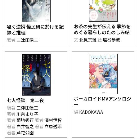
お茶の先生が伝える 季節を
囁く逆婿 怪民研に於ける記
めぐる暮らしのたのしみ帖
録と推理
文
北見宗雅
絵
塩谷歩波
著者
三津田信三
ボーカロイドMVアンソロジ
七人怪談 第二夜
ー
編著
三津田信三
編
KADOKAWA
著者
川奈まり子
著者
菊地秀行
著者
澤村伊智
著者
白井智之
著者
立原透耶
著者
芦花公園