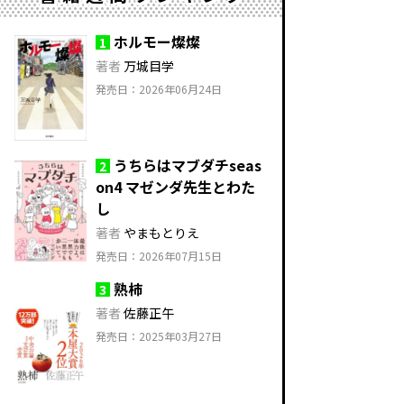
ホルモー燦燦
1
著者
万城目学
発売日：2026年06月24日
うちらはマブダチseas
2
on4 マゼンダ先生とわた
し
著者
やまもとりえ
発売日：2026年07月15日
熟柿
3
著者
佐藤正午
発売日：2025年03月27日