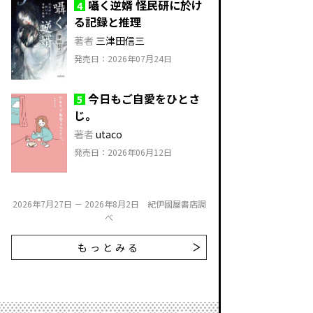
囁く逆婿 怪民研に於け
4
る記録と推理
著者
三津田信三
発売日：2026年07月24日
今日もご自愛をひとさ
5
じ。
著者
utaco
発売日：2026年06月12日
2026年7月27日 － 2026年8月2日 紀伊國屋書店調
べ
もっとみる