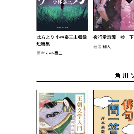
此方より 小林泰三未収録
夜行堂奇譚 参 下
短編集
著者
嗣人
著者
小林泰三
角川