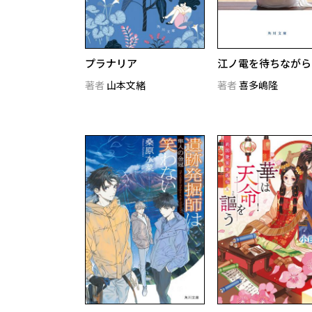
プラナリア
江ノ電を待ちながら
著者
山本文緒
著者
喜多嶋隆