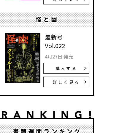
怪と幽
最新号
Vol.022
4月27日 発売
購入する
詳しく見る
書籍週間ランキング