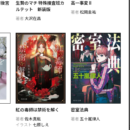
国後宮
生贄のマチ 特殊捜査班カ
高一事変 II
ルテット 新装版
著者
松岡圭祐
著者
大沢在昌
紅の毒師は禁術を解く
密室法典
著者
佐木真紘
著者
五十嵐律人
イラスト
七原しえ