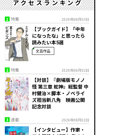
アクセスランキング
1
特集
2026年08月03日
【ブックガイド】「中年
になったな」と思ったら
読みたい本5選
文芸作品
2
特集
2026年06月02日
【対談】『劇場版モノノ
怪 第三章 蛇神』総監督 中
村健治×脚本・ノベライ
ズ担当新八角 映画公開
記念対談
3
連載
2026年08月02日
【インタビュー】作家・