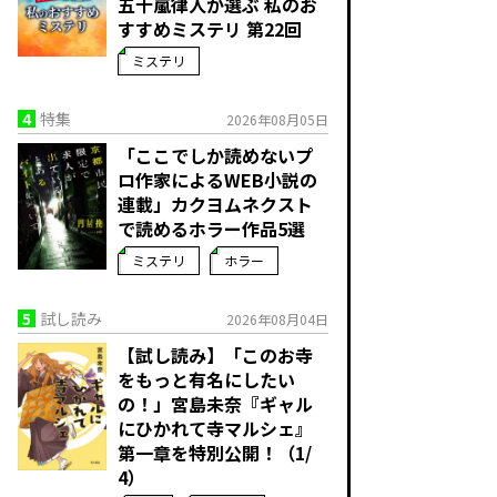
五十嵐律人が選ぶ 私のお
すすめミステリ 第22回
ミステリ
4
特集
2026年08月05日
「ここでしか読めないプ
ロ作家によるWEB小説の
連載」――カクヨムネクスト
で読めるホラー作品5選
ミステリ
ホラー
5
試し読み
2026年08月04日
【試し読み】「このお寺
をもっと有名にしたい
の！」宮島未奈『ギャル
にひかれて寺マルシェ』
第一章を特別公開！（1/
4）