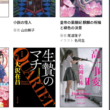
小説の怪人
皇帝の薬膳妃 麒麟の祝福
と緋色の決意
著者
山白朝子
著者
尾道理子
イラスト
名司生