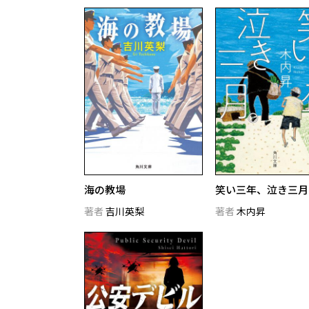
海の教場
笑い三年、泣き三月
著者
吉川英梨
著者
木内昇