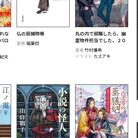
れな
仏の辰捕物帳
丸の内で就職したら、幽
のパロ
霊物件担当でした。２０
著者
稲葉稔
著者
竹村優希
イラスト
カズアキ
紀夫