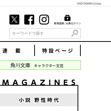
KADOKAWA Group
新規登録 / 会員ログイン
検索
連 載
特設ページ
角川文庫
キャラクター文芸
小説 野性時代