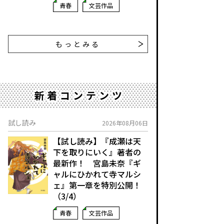
青春
文芸作品
もっとみる
新着コンテンツ
試し読み
2026年08月06日
【試し読み】『成瀬は天
下を取りにいく』著者の
最新作！ 宮島未奈『ギ
ャルにひかれて寺マルシ
ェ』第一章を特別公開！
（3/4）
青春
文芸作品