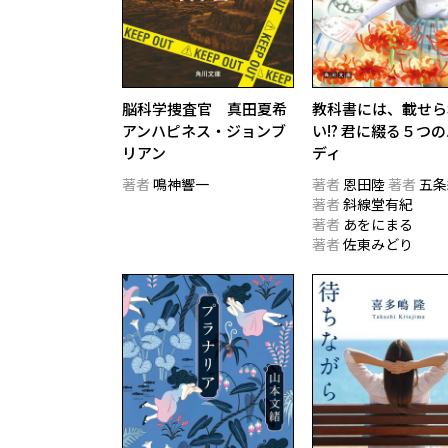
脳科学捜査官 真田夏希
教科書には、載せら
アンハピネス・ジョンブ
い!? 君に綴る５つ
リアン
ディ
著者
鳴神響一
著者
恩田陸
著者
五条
著者
斜線堂有紀
著者
あをにまる
著者
佐東みどり