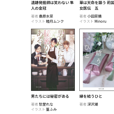
遺跡発掘師は笑わない 隼
華は天命を謳う 莉
人の金冠
女医伝 五
著者
桑原水菜
著者
小田菜摘
イラスト
睦月ムンク
イラスト
Minoru
男たちには秘密がある
縁を結うひと
著者
愁堂れな
著者
深沢潮
イラスト
篁ふみ