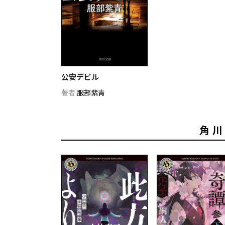
公安デビル
著者
服部紫青
角