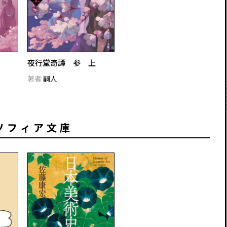
夜行堂奇譚 参 上
著者
嗣人
ソフィア文庫