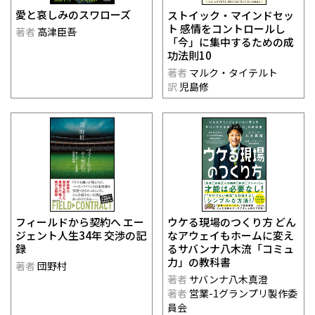
愛と哀しみのスワローズ
ストイック・マインドセッ
ト 感情をコントロールし
著者
高津臣吾
「今」に集中するための成
功法則10
著者
マルク・タイテルト
訳
児島修
ウケる現場のつくり方 どん
フィールドから契約へ エー
なアウェイもホームに変え
ジェント人生34年 交渉の記
るサバンナ八木流「コミュ
録
力」の教科書
著者
団野村
著者
サバンナ八木真澄
著者
営業-1グランプリ製作委
員会