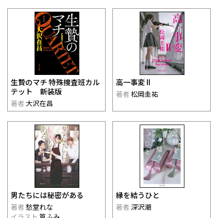
生贄のマチ 特殊捜査班カル
高一事変 II
テット 新装版
著者
松岡圭祐
著者
大沢在昌
男たちには秘密がある
縁を結うひと
著者
愁堂れな
著者
深沢潮
イラスト
篁ふみ