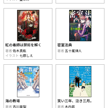
紅の毒師は禁術を解く
密室法典
著者
佐木真紘
著者
五十嵐律人
イラスト
七原しえ
海の教場
笑い三年、泣き三月。
著者
吉川英梨
著者
木内昇