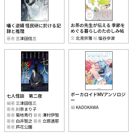
お茶の先生が伝える 季節を
囁く逆婿 怪民研に於ける記
めぐる暮らしのたのしみ帖
録と推理
文
北見宗雅
絵
塩谷歩波
著者
三津田信三
ボーカロイドMVアンソロジ
七人怪談 第二夜
ー
編著
三津田信三
編
KADOKAWA
著者
川奈まり子
著者
菊地秀行
著者
澤村伊智
著者
白井智之
著者
立原透耶
著者
芦花公園