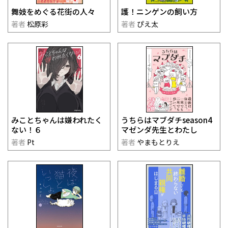
舞妓をめぐる花街の人々
護！ニンゲンの飼い方
著者
松原彩
著者
ぴえ太
みことちゃんは嫌われたく
うちらはマブダチseason4
ない！６
マゼンダ先生とわたし
著者
Pt
著者
やまもとりえ