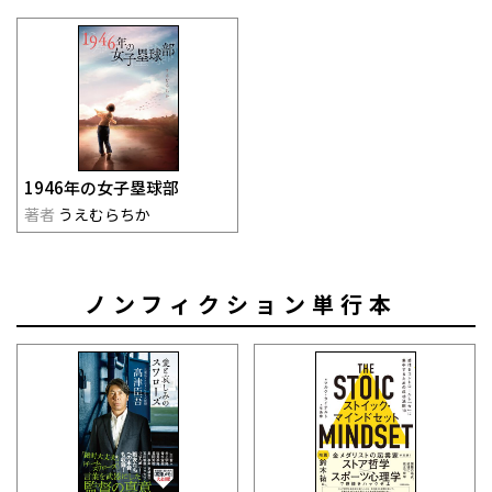
1946年の女子塁球部
著者
うえむらちか
ノンフィクション単行本