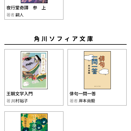
夜行堂奇譚 参 上
著者
嗣人
角川ソフィア文庫
王朝文学入門
俳句一問一答
著
川村裕子
著者
岸本尚毅