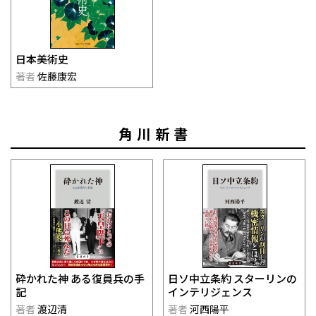
日本美術史
著者
佐藤康宏
角川新書
日ソ中立条約 スターリンの
砕かれた神 ある復員兵の手
インテリジェンス
記
著者
河西陽平
著者
渡辺清