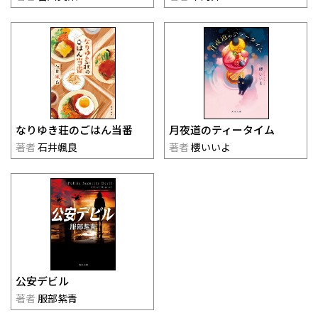
なりゆき荘のごはん当番
月夜道のティータイム
著者
石井颯良
著者
櫻いいよ
公安デビル
著者
服部紫青