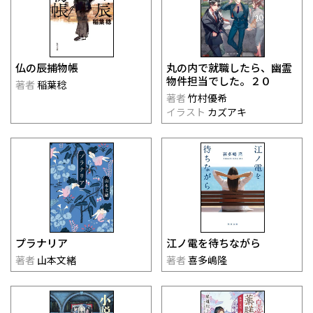
仏の辰捕物帳
丸の内で就職したら、幽霊
物件担当でした。２０
著者
稲葉稔
著者
竹村優希
イラスト
カズアキ
プラナリア
江ノ電を待ちながら
著者
山本文緒
著者
喜多嶋隆