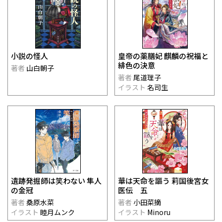
小説の怪人
皇帝の薬膳妃 麒麟の祝福と
緋色の決意
著者
山白朝子
著者
尾道理子
イラスト
名司生
遺跡発掘師は笑わない 隼人
華は天命を謳う 莉国後宮女
の金冠
医伝 五
著者
桑原水菜
著者
小田菜摘
イラスト
睦月ムンク
イラスト
Minoru