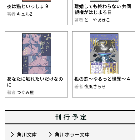
夜は猫といっしょ 9
離婚しても終わらない 共同
親権がはじまる日
著者
キュルZ
著者
とーやあきこ
あなたに触れたいだけなの
狐の窓～ゆるっと怪異～４
に
著者
夜風さらら
著者
つぐみ屋
角川文庫
角川ホラー文庫