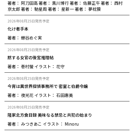
著者： 阿刀田高
著者： 黒川博行
著者： 佐藤正午
著者： 西村
京太郎
著者： 馳星周
著者： 星新一
著者： 夢枕獏
2026年08月25日発売予定
化け者手本
著者： 蝉谷めぐ実
2026年08月25日発売予定
黙する女官の後宮推理帖
著者： 巻村螢
イラスト： 花守
2026年08月25日発売予定
今宵は異世界探偵事務所で 密室と伯爵令嬢
著者： 夜光花
イラスト： 石田惠美
2026年08月25日発売予定
隆家北方食目録 美味なる禁忌と共犯の始まり
著者： みつきあこ
イラスト： Minoru