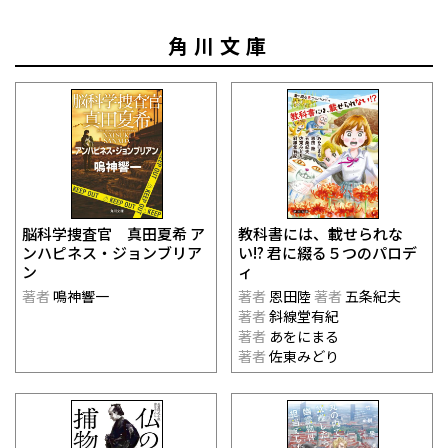
角川文庫
脳科学捜査官 真田夏希 ア
教科書には、載せられな
ンハピネス・ジョンブリア
い!? 君に綴る５つのパロデ
ン
ィ
著者
鳴神響一
著者
恩田陸
著者
五条紀夫
著者
斜線堂有紀
著者
あをにまる
著者
佐東みどり