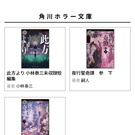
角川ホラー文庫
此方より 小林泰三未収録短
夜行堂奇譚 参 下
編集
著者
嗣人
著者
小林泰三