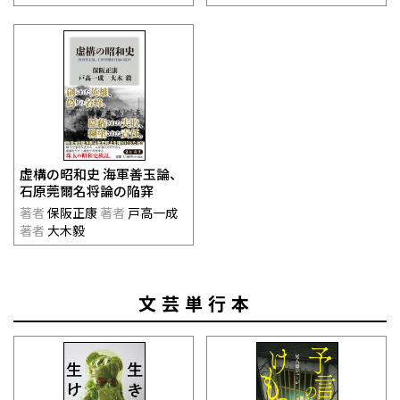
虚構の昭和史 海軍善玉論、
石原莞爾名将論の陥穽
著者
保阪正康
著者
戸高一成
著者
大木毅
文芸単行本