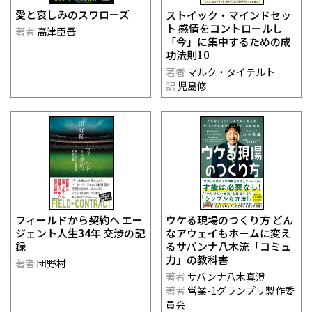
愛と哀しみのスワローズ
ストイック・マインドセッ
ト 感情をコントロールし
著者
高津臣吾
「今」に集中するための成
功法則10
著者
マルク・タイテルト
訳
児島修
ウケる現場のつくり方 どん
フィールドから契約へ エー
なアウェイもホームに変え
ジェント人生34年 交渉の記
るサバンナ八木流「コミュ
録
力」の教科書
著者
団野村
著者
サバンナ八木真澄
著者
営業-1グランプリ製作委
員会