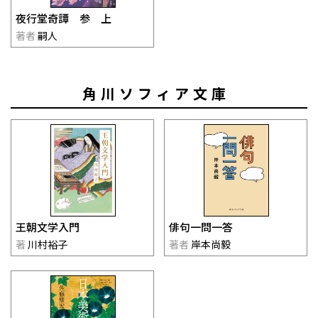
夜行堂奇譚 参 上
著者
嗣人
角川ソフィア文庫
王朝文学入門
俳句一問一答
著
川村裕子
著者
岸本尚毅