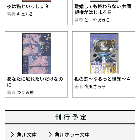
夜は猫といっしょ 9
離婚しても終わらない 共同
親権がはじまる日
著者
キュルZ
著者
とーやあきこ
あなたに触れたいだけなの
狐の窓～ゆるっと怪異～４
に
著者
夜風さらら
著者
つぐみ屋
角川文庫
角川ホラー文庫