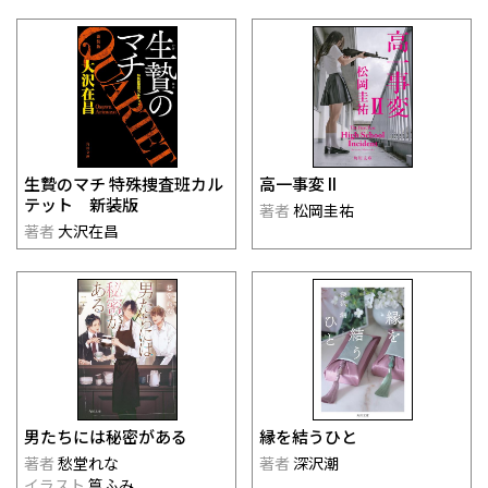
生贄のマチ 特殊捜査班カル
高一事変 II
テット 新装版
著者
松岡圭祐
著者
大沢在昌
男たちには秘密がある
縁を結うひと
著者
愁堂れな
著者
深沢潮
イラスト
篁ふみ