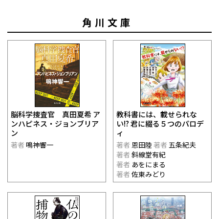
角川文庫
脳科学捜査官 真田夏希 ア
教科書には、載せられな
ンハピネス・ジョンブリア
い!? 君に綴る５つのパロデ
ン
ィ
著者
鳴神響一
著者
恩田陸
著者
五条紀夫
著者
斜線堂有紀
著者
あをにまる
著者
佐東みどり