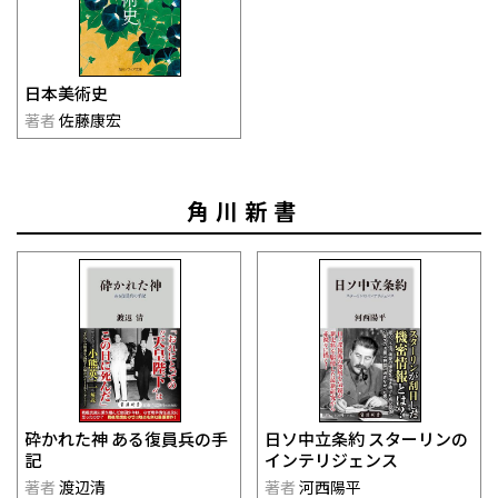
日本美術史
著者
佐藤康宏
角川新書
日ソ中立条約 スターリンの
砕かれた神 ある復員兵の手
インテリジェンス
記
著者
河西陽平
著者
渡辺清