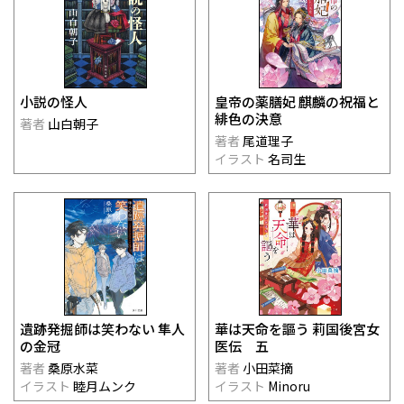
小説の怪人
皇帝の薬膳妃 麒麟の祝福と
緋色の決意
著者
山白朝子
著者
尾道理子
イラスト
名司生
遺跡発掘師は笑わない 隼人
華は天命を謳う 莉国後宮女
の金冠
医伝 五
著者
桑原水菜
著者
小田菜摘
イラスト
睦月ムンク
イラスト
Minoru