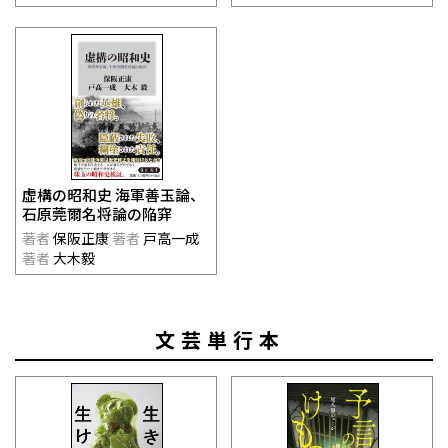
虚構の昭和史 海軍善玉論、
石原莞爾名将論の陥穽
著者
保阪正康
著者
戸高一成
著者
大木毅
文芸単行本