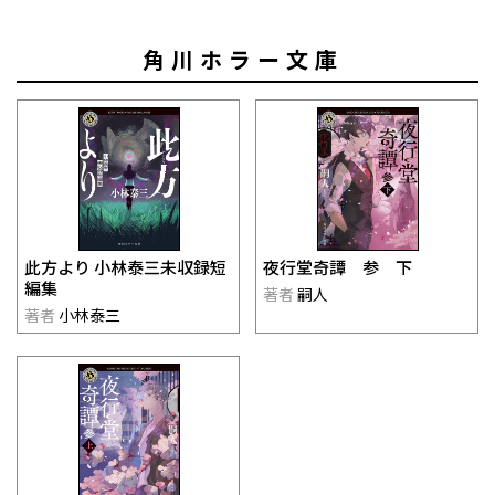
角川ホラー文庫
此方より 小林泰三未収録短
夜行堂奇譚 参 下
編集
著者
嗣人
著者
小林泰三