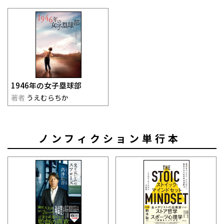
1946年の女子塁球部
著者
うえむらちか
ノンフィクション単行本