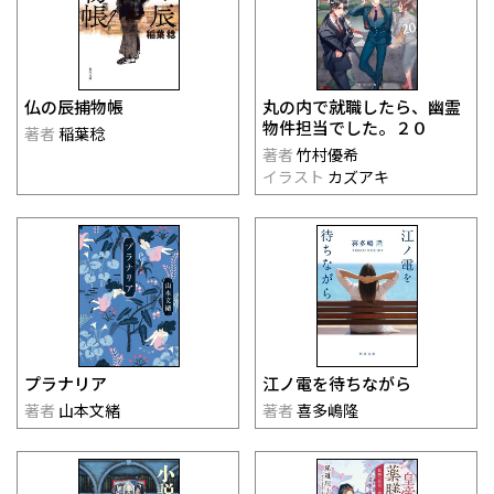
仏の辰捕物帳
丸の内で就職したら、幽霊
物件担当でした。２０
著者
稲葉稔
著者
竹村優希
イラスト
カズアキ
プラナリア
江ノ電を待ちながら
著者
山本文緒
著者
喜多嶋隆