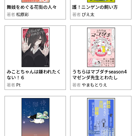
舞妓をめぐる花街の人々
護！ニンゲンの飼い方
著者
松原彩
著者
ぴえ太
みことちゃんは嫌われたく
うちらはマブダチseason4
ない！６
マゼンダ先生とわたし
著者
Pt
著者
やまもとりえ