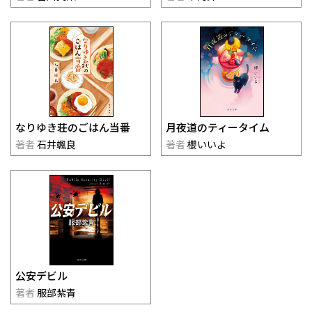
なりゆき荘のごはん当番
月夜道のティータイム
著者
石井颯良
著者
櫻いいよ
公安デビル
著者
服部紫青