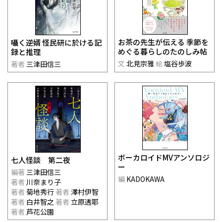
お茶の先生が伝える 季節を
囁く逆婿 怪民研に於ける記
めぐる暮らしのたのしみ帖
録と推理
文
北見宗雅
絵
塩谷歩波
著者
三津田信三
ボーカロイドMVアンソロジ
七人怪談 第二夜
ー
編著
三津田信三
編
KADOKAWA
著者
川奈まり子
著者
菊地秀行
著者
澤村伊智
著者
白井智之
著者
立原透耶
著者
芦花公園