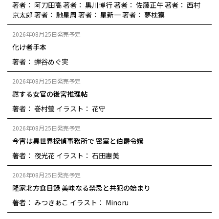
著者： 阿刀田高
著者： 黒川博行
著者： 佐藤正午
著者： 西村
京太郎
著者： 馳星周
著者： 星新一
著者： 夢枕獏
2026年08月25日発売予定
化け者手本
著者： 蝉谷めぐ実
2026年08月25日発売予定
黙する女官の後宮推理帖
著者： 巻村螢
イラスト： 花守
2026年08月25日発売予定
今宵は異世界探偵事務所で 密室と伯爵令嬢
著者： 夜光花
イラスト： 石田惠美
2026年08月25日発売予定
隆家北方食目録 美味なる禁忌と共犯の始まり
著者： みつきあこ
イラスト： Minoru