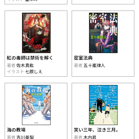
紅の毒師は禁術を解く
密室法典
著者
佐木真紘
著者
五十嵐律人
イラスト
七原しえ
海の教場
笑い三年、泣き三月。
著者
吉川英梨
著者
木内昇