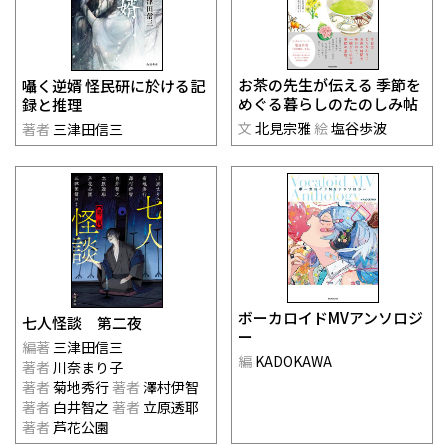
お茶の先生が伝える 季節を
囁く逆婿 怪民研に於ける記
めぐる暮らしのたのしみ帖
録と推理
文
北見宗雅
絵
塩谷歩波
著者
三津田信三
ボーカロイドMVアンソロジ
七人怪談 第二夜
ー
編著
三津田信三
編
KADOKAWA
著者
川奈まり子
著者
菊地秀行
著者
澤村伊智
著者
白井智之
著者
立原透耶
著者
芦花公園