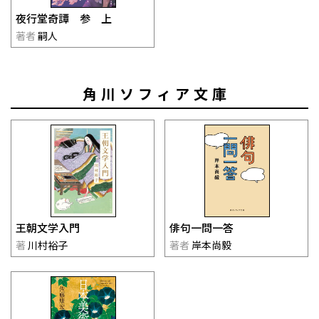
夜行堂奇譚 参 上
著者
嗣人
角川ソフィア文庫
王朝文学入門
俳句一問一答
著
川村裕子
著者
岸本尚毅