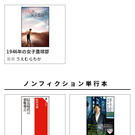
1946年の女子塁球部
著者
うえむらちか
ノンフィクション単行本