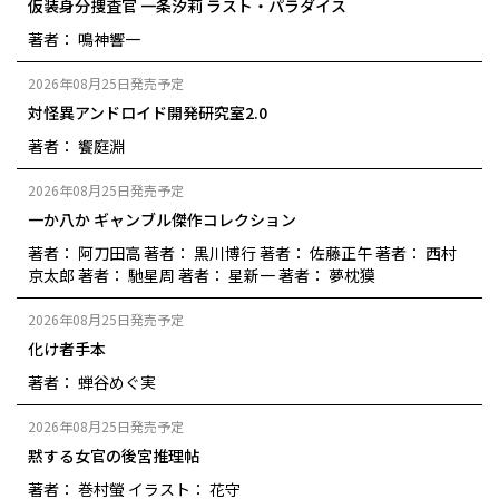
仮装身分捜査官 一条汐莉 ラスト・パラダイス
著者： 鳴神響一
2026年08月25日発売予定
対怪異アンドロイド開発研究室2.0
著者： 饗庭淵
2026年08月25日発売予定
一か八か ギャンブル傑作コレクション
著者： 阿刀田高
著者： 黒川博行
著者： 佐藤正午
著者： 西村
京太郎
著者： 馳星周
著者： 星新一
著者： 夢枕獏
2026年08月25日発売予定
化け者手本
著者： 蝉谷めぐ実
2026年08月25日発売予定
黙する女官の後宮推理帖
著者： 巻村螢
イラスト： 花守