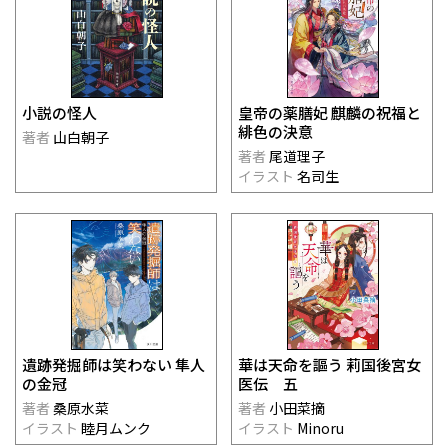
小説の怪人
皇帝の薬膳妃 麒麟の祝福と
緋色の決意
著者
山白朝子
著者
尾道理子
イラスト
名司生
遺跡発掘師は笑わない 隼人
華は天命を謳う 莉国後宮女
の金冠
医伝 五
著者
桑原水菜
著者
小田菜摘
イラスト
睦月ムンク
イラスト
Minoru