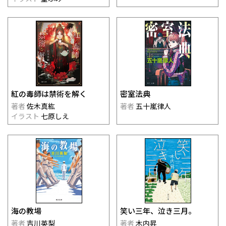
紅の毒師は禁術を解く
密室法典
著者
佐木真紘
著者
五十嵐律人
イラスト
七原しえ
海の教場
笑い三年、泣き三月。
著者
吉川英梨
著者
木内昇