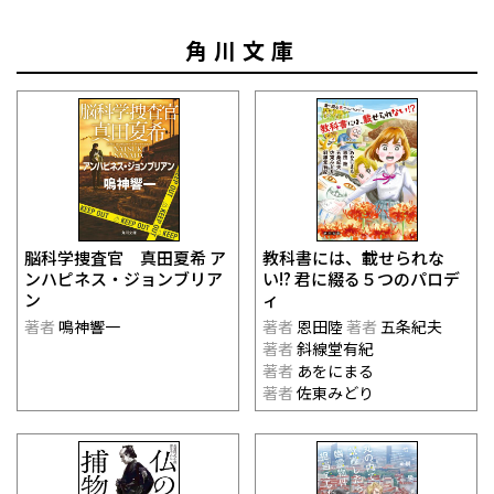
角川文庫
脳科学捜査官 真田夏希 ア
教科書には、載せられな
ンハピネス・ジョンブリア
い!? 君に綴る５つのパロデ
ン
ィ
著者
鳴神響一
著者
恩田陸
著者
五条紀夫
著者
斜線堂有紀
著者
あをにまる
著者
佐東みどり