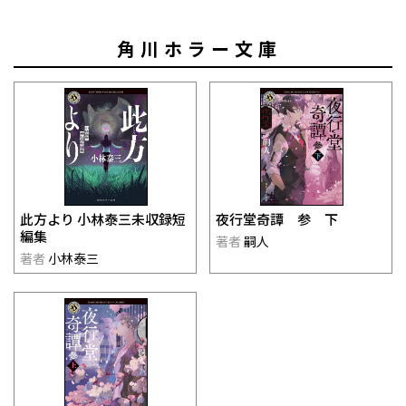
角川ホラー文庫
此方より 小林泰三未収録短
夜行堂奇譚 参 下
編集
著者
嗣人
著者
小林泰三