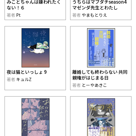
みことちゃんは嫌われたく
うちらはマブダチseason4
ない！６
マゼンダ先生とわたし
著者
Pt
著者
やまもとりえ
夜は猫といっしょ 9
離婚しても終わらない 共同
親権がはじまる日
著者
キュルZ
著者
とーやあきこ