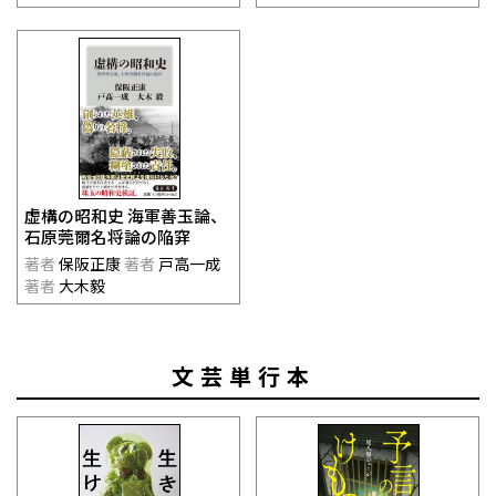
虚構の昭和史 海軍善玉論、
石原莞爾名将論の陥穽
著者
保阪正康
著者
戸高一成
著者
大木毅
文芸単行本