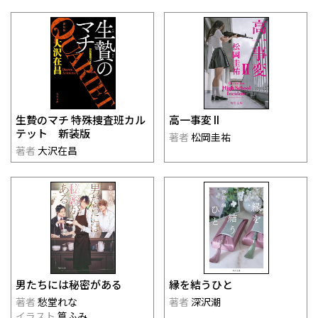
生贄のマチ 特殊捜査班カル
高一事変 II
テット 新装版
著者
松岡圭祐
著者
大沢在昌
男たちには秘密がある
縁を結うひと
著者
愁堂れな
著者
深沢潮
イラスト
篁ふみ