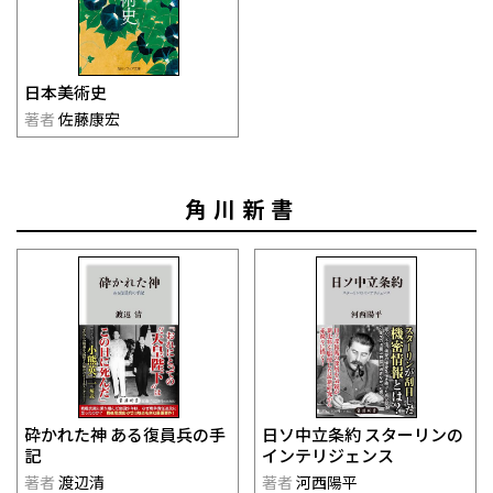
日本美術史
著者
佐藤康宏
角川新書
日ソ中立条約 スターリンの
砕かれた神 ある復員兵の手
インテリジェンス
記
著者
河西陽平
著者
渡辺清