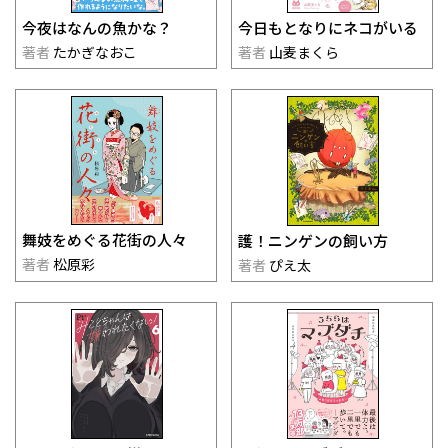
今夜はなんの魚かな？
今日もとなりにネコがいる
著者
たかぎなおこ
著者
山麦まくら
舞妓をめぐる花街の人々
護！ニンゲンの飼い方
著者
松原彩
著者
ぴえ太