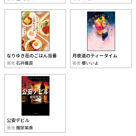
なりゆき荘のごはん当番
月夜道のティータイム
著者
石井颯良
著者
櫻いいよ
公安デビル
著者
服部紫青