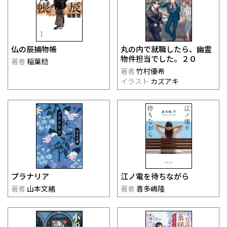
仏の辰捕物帳
丸の内で就職したら、幽霊
物件担当でした。２０
著者
稲葉稔
著者
竹村優希
イラスト
カズアキ
プラナリア
江ノ電を待ちながら
著者
山本文緒
著者
喜多嶋隆