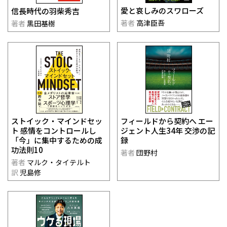
愛と哀しみのスワローズ
信長時代の羽柴秀吉
著者
高津臣吾
著者
黒田基樹
ストイック・マインドセッ
フィールドから契約へ エー
ト 感情をコントロールし
ジェント人生34年 交渉の記
「今」に集中するための成
録
功法則10
著者
団野村
著者
マルク・タイテルト
訳
児島修