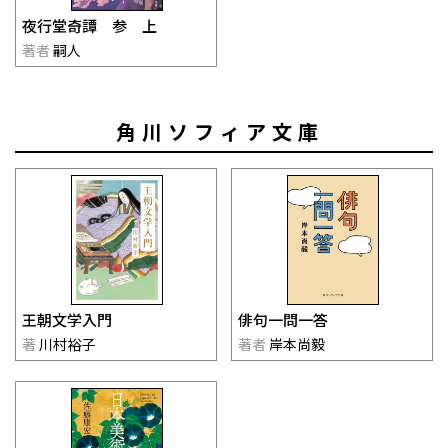
夜行堂奇譚 参 上
著者
嗣人
角川ソフィア文庫
王朝文学入門
俳句一問一答
著
川村裕子
著者
岸本尚毅