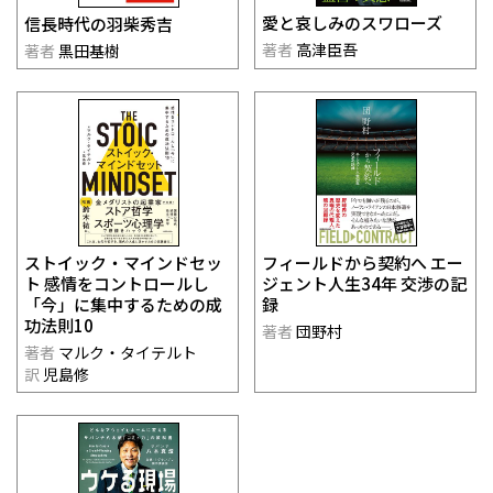
愛と哀しみのスワローズ
信長時代の羽柴秀吉
著者
高津臣吾
著者
黒田基樹
ストイック・マインドセッ
フィールドから契約へ エー
ト 感情をコントロールし
ジェント人生34年 交渉の記
「今」に集中するための成
録
功法則10
著者
団野村
著者
マルク・タイテルト
訳
児島修