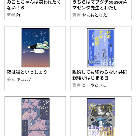
みことちゃんは嫌われたく
うちらはマブダチseason4
ない！６
マゼンダ先生とわたし
著者
Pt
著者
やまもとりえ
夜は猫といっしょ 9
離婚しても終わらない 共同
親権がはじまる日
著者
キュルZ
著者
とーやあきこ