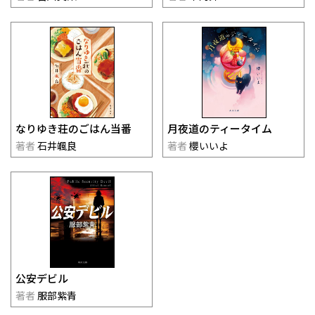
なりゆき荘のごはん当番
月夜道のティータイム
著者
石井颯良
著者
櫻いいよ
公安デビル
著者
服部紫青