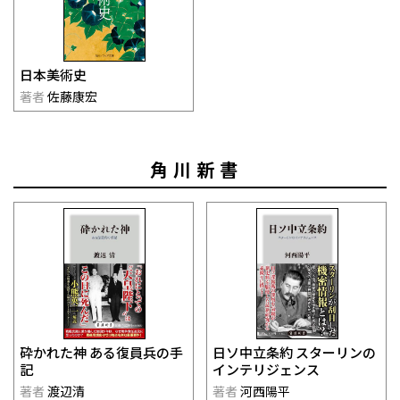
日本美術史
著者
佐藤康宏
角川新書
日ソ中立条約 スターリンの
砕かれた神 ある復員兵の手
インテリジェンス
記
著者
河西陽平
著者
渡辺清