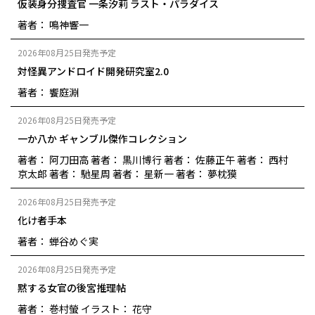
仮装身分捜査官 一条汐莉 ラスト・パラダイス
著者： 鳴神響一
2026年08月25日発売予定
対怪異アンドロイド開発研究室2.0
著者： 饗庭淵
2026年08月25日発売予定
一か八か ギャンブル傑作コレクション
著者： 阿刀田高
著者： 黒川博行
著者： 佐藤正午
著者： 西村
京太郎
著者： 馳星周
著者： 星新一
著者： 夢枕獏
2026年08月25日発売予定
化け者手本
著者： 蝉谷めぐ実
2026年08月25日発売予定
黙する女官の後宮推理帖
著者： 巻村螢
イラスト： 花守