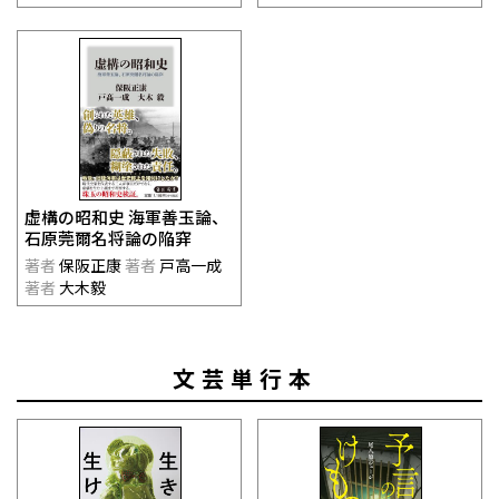
虚構の昭和史 海軍善玉論、
石原莞爾名将論の陥穽
著者
保阪正康
著者
戸高一成
著者
大木毅
文芸単行本