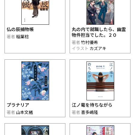
仏の辰捕物帳
丸の内で就職したら、幽霊
物件担当でした。２０
著者
稲葉稔
著者
竹村優希
イラスト
カズアキ
プラナリア
江ノ電を待ちながら
著者
山本文緒
著者
喜多嶋隆