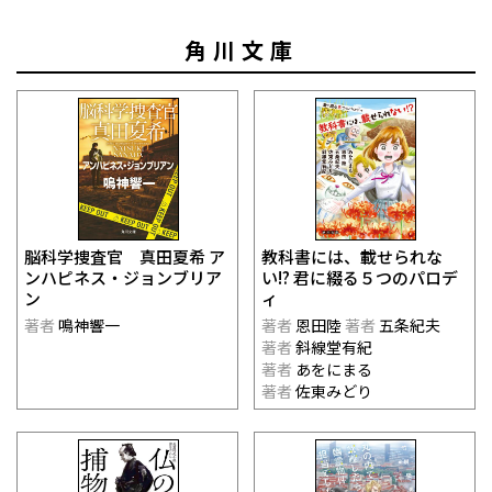
角川文庫
脳科学捜査官 真田夏希 ア
教科書には、載せられな
ンハピネス・ジョンブリア
い!? 君に綴る５つのパロデ
ン
ィ
著者
鳴神響一
著者
恩田陸
著者
五条紀夫
著者
斜線堂有紀
著者
あをにまる
著者
佐東みどり