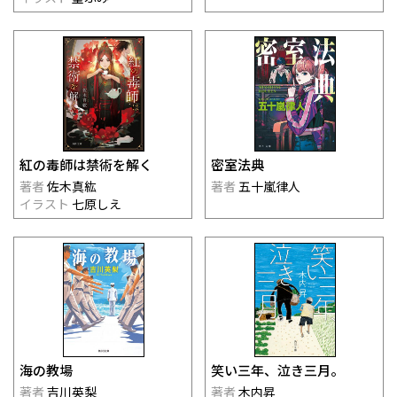
紅の毒師は禁術を解く
密室法典
著者
佐木真紘
著者
五十嵐律人
イラスト
七原しえ
海の教場
笑い三年、泣き三月。
著者
吉川英梨
著者
木内昇