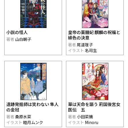
小説の怪人
皇帝の薬膳妃 麒麟の祝福と
緋色の決意
著者
山白朝子
著者
尾道理子
イラスト
名司生
遺跡発掘師は笑わない 隼人
華は天命を謳う 莉国後宮女
の金冠
医伝 五
著者
桑原水菜
著者
小田菜摘
イラスト
睦月ムンク
イラスト
Minoru