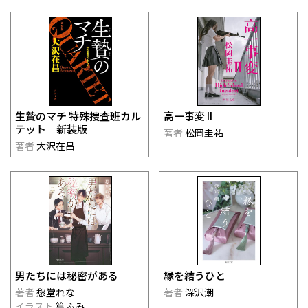
生贄のマチ 特殊捜査班カル
高一事変 II
テット 新装版
著者
松岡圭祐
著者
大沢在昌
男たちには秘密がある
縁を結うひと
著者
愁堂れな
著者
深沢潮
イラスト
篁ふみ