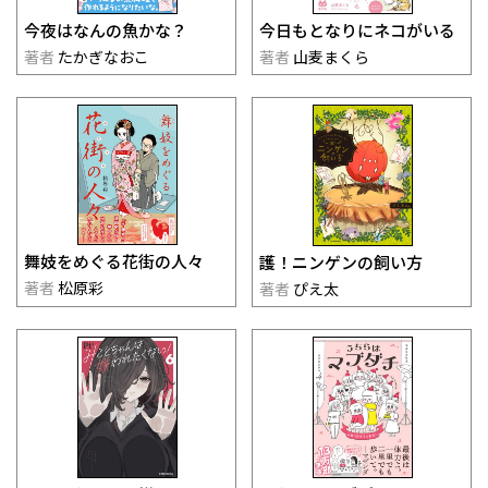
今夜はなんの魚かな？
今日もとなりにネコがいる
著者
たかぎなおこ
著者
山麦まくら
舞妓をめぐる花街の人々
護！ニンゲンの飼い方
著者
松原彩
著者
ぴえ太