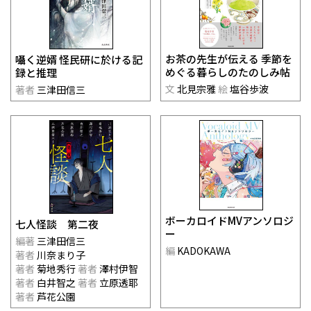
お茶の先生が伝える 季節を
囁く逆婿 怪民研に於ける記
めぐる暮らしのたのしみ帖
録と推理
文
北見宗雅
絵
塩谷歩波
著者
三津田信三
ボーカロイドMVアンソロジ
七人怪談 第二夜
ー
編著
三津田信三
編
KADOKAWA
著者
川奈まり子
著者
菊地秀行
著者
澤村伊智
著者
白井智之
著者
立原透耶
著者
芦花公園