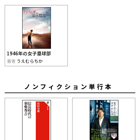
1946年の女子塁球部
著者
うえむらちか
ノンフィクション単行本