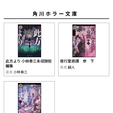
角川ホラー文庫
此方より 小林泰三未収録短
夜行堂奇譚 参 下
編集
著者
嗣人
著者
小林泰三