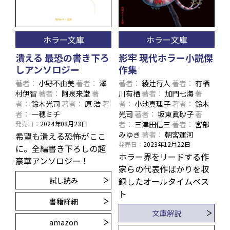
ホラー文庫
ホラー文庫
潰える 最恐の書き下ろ
影牢 現代ホラー小説傑
しアンソロジー
作集
著者
小野不由美
著者
澤
著者
綾辻行人
著者
有栖
村伊智
著者
阿泉来堂
著
川有栖
著者
加門七海
著
者
鈴木光司
著者
原 浩
著
者
小池真理子
著者
鈴木
者
一穂ミチ
光司
著者
坂東眞砂子
著
発売日
2024年08月23日
者
三津田信三
著者
宮部
みゆき
著者
朝宮運河
希望も潰える恐怖がここ
発売日
2023年12月22日
に。全編書き下ろしの超
ホラー界をリードする作
豪華アンソロジー！
家らの代表作ばかりを収
試し読み
録したオールタイムベス
ト
書籍詳細
文庫解説
amazon