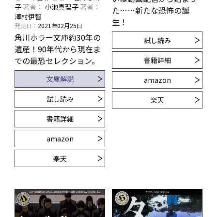
子
著者
小池真理子
著者
た……新たな恐怖の誕
澤村伊智
生！
発売日
2021年02月25日
角川ホラー文庫約30年の
試し読み
遺産！90年代から現在ま
での最恐セレクション。
書籍詳細
文庫解説
amazon
試し読み
楽天
書籍詳細
amazon
楽天