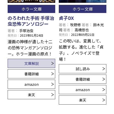
ホラー文庫
ホラー文庫
のろわれた手術 手塚治
貞子DX
虫恐怖アンソロジー
著者
牧野修
著者
鈴木光
司
著者
高橋悠也
著者
手塚治虫
発売日
2022年09月21日
発売日
2023年01月24日
この呪いは、変異して、
漫画の神様が遺した十二
拡散する。進化した「貞
の恐怖マンガアンソロジ
子」、ノベライズで登
ー。ホラー漫画の原点！
場！
文庫解説
試し読み
書籍詳細
書籍詳細
amazon
amazon
楽天
楽天