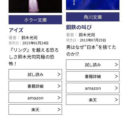
角川文庫
ホラー文庫
鋼鉄の叫び
アイズ
著者
鈴木光司
著者
鈴木光司
発売日
2013年07月25日
発売日
2015年01月24日
男はなぜ“日本”を捨てた
『リング』を越える恐ろ
のか!?
しさ――鈴木光司究極の恐
怖！
試し読み
試し読み
書籍詳細
書籍詳細
amazon
amazon
楽天
楽天