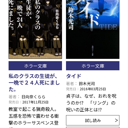
ホラー文庫
ホラー文庫
私のクラスの生徒が、
タイド
一晩で２４人死にまし
著者
鈴木光司
た。
発売日
2016年03月25日
貞子は、なぜ、おれを呪
著者
日向奈くらら
うのか!? 「リング」の
発売日
2017年11月25日
教室で起こる猟奇殺人。
呪いの正体とは!?
五感を恐怖で震わせる衝
試し読み
撃のホラーサスペンス登