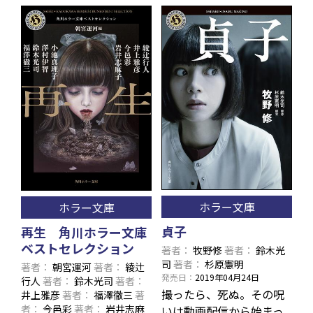
ホラー文庫
ホラー文庫
貞子
再生 角川ホラー文庫
ベストセレクション
著者
牧野修
著者
鈴木光
司
著者
杉原憲明
著者
朝宮運河
著者
綾辻
発売日
2019年04月24日
行人
著者
鈴木光司
著者
撮ったら、死ぬ。その呪
井上雅彦
著者
福澤徹三
著
者
今邑彩
著者
岩井志麻
いは動画配信から始まっ