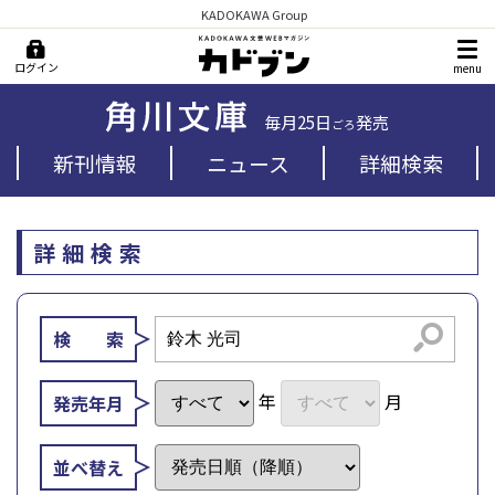
KADOKAWA Group
ログイン
menu
毎月25日
発売
ごろ
新刊情報
ニュース
詳細検索
詳細検索
検索
検 索
年
月
発売年月
並べ替え