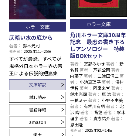
ホラー文庫
ホラー文庫
角川ホラー文庫30周年
仄暗い水の底から
記念 最恐の書き下ろ
著者
鈴木光司
しアンソロジー 特装
発売日
2025年11月25日
版BOXセット
すべてが最恐、すべてが
著者
宮部みゆき
著者
新
規格外――日本ホラー界の帝
名智
著者
芦花公園
著者
王による伝説的短篇集
内藤了
著者
三津田信三
著
者
小池真理子
著者
澤村
文庫解説
伊智
著者
阿泉来堂
著者
鈴木光司
著者
原 浩
著者
試し読み
一穂ミチ
著者
小野不由美
著者
有栖川有栖
著者
北
書籍詳細
沢 陶
著者
背筋
著者
櫛木
理宇
著者
貴志祐介
著者
amazon
恩田陸
発売日
2025年02月14日
楽天