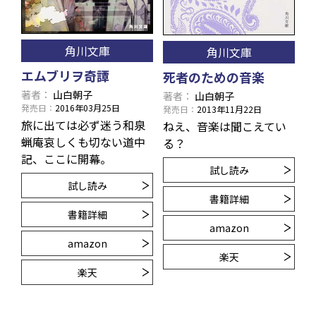
角川文庫
角川文庫
エムブリヲ奇譚
死者のための音楽
著者
山白朝子
著者
山白朝子
発売日
2016年03月25日
発売日
2013年11月22日
旅に出ては必ず迷う和泉
ねえ、音楽は聞こえてい
蝋庵――哀しくも切ない道中
る？
記、ここに開幕。
試し読み
試し読み
書籍詳細
書籍詳細
amazon
amazon
楽天
楽天