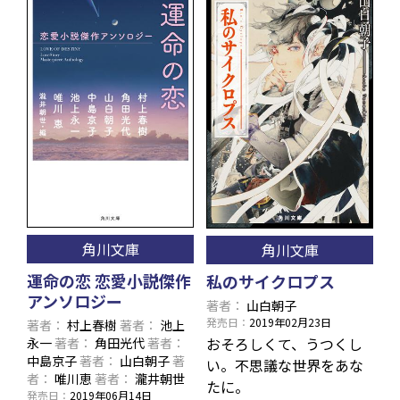
角川文庫
角川文庫
運命の恋 恋愛小説傑作
私のサイクロプス
アンソロジー
著者
山白朝子
発売日
2019年02月23日
著者
村上春樹
著者
池上
おそろしくて、うつくし
永一
著者
角田光代
著者
中島京子
著者
山白朝子
著
い。不思議な世界をあな
者
唯川恵
著者
瀧井朝世
たに。
発売日
2019年06月14日