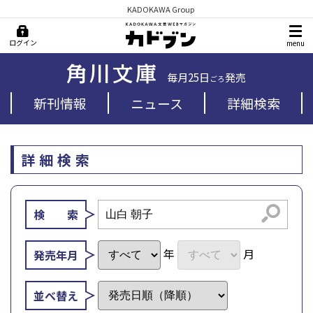
KADOKAWA Group
ログイン
menu
毎月25日
発売
ごろ
新刊情報
ニュース
詳細検索
詳細検索
検索
検 索
年
月
発売年月
並べ替え