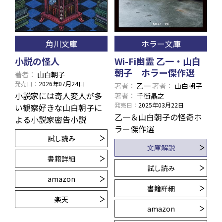
角川文庫
ホラー文庫
小説の怪人
Wi-Fi幽霊 乙一・山白
朝子 ホラー傑作選
著者
山白朝子
発売日
2026年07月24日
著者
乙一
著者
山白朝子
小説家には奇人変人が多
著者
千街晶之
発売日
2025年03月22日
い――観察好きな山白朝子に
乙一＆山白朝子の怪奇ホ
よる小説家密告小説
ラー傑作選
試し読み
文庫解説
書籍詳細
試し読み
amazon
書籍詳細
楽天
amazon