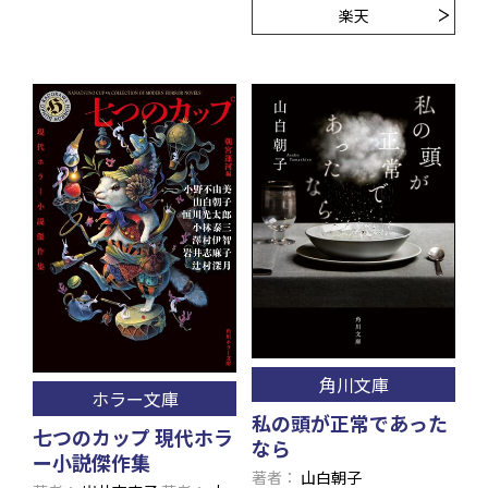
楽天
角川文庫
ホラー文庫
私の頭が正常であった
七つのカップ 現代ホラ
なら
ー小説傑作集
著者
山白朝子