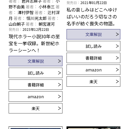
著者
岩井志麻子
著者
小
発売日
2021年01月22日
野不由美
著者
小林泰三
著
私の哀しみはどこへゆけ
者
澤村伊智
著者
辻村深
ばいいのだろう――切なさの
月
著者
恒川光太郎
著者
名手が紡ぐ喪失の物語。
山白朝子
著者
朝宮運河
発売日
2023年12月22日
文庫解説
現代ホラー小説30年の至
宝を一挙収録。新世紀ホ
試し読み
ラーシーンへ！
書籍詳細
文庫解説
amazon
試し読み
楽天
書籍詳細
amazon
楽天