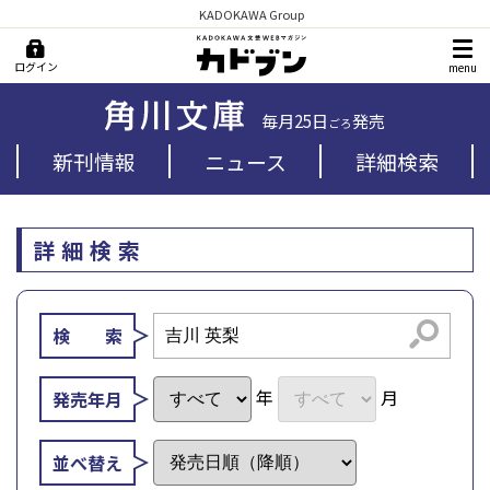
KADOKAWA Group
ログイン
menu
毎月25日
発売
ごろ
新刊情報
ニュース
詳細検索
詳細検索
検索
検 索
年
月
発売年月
並べ替え