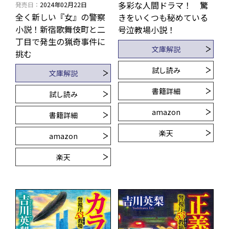
多彩な人間ドラマ！ 驚
発売日
2024年02月22日
全く新しい『女』の警察
きをいくつも秘めている
小説！新宿歌舞伎町と二
号泣教場小説！
丁目で発生の猟奇事件に
文庫解説
挑む
試し読み
文庫解説
書籍詳細
試し読み
amazon
書籍詳細
楽天
amazon
楽天