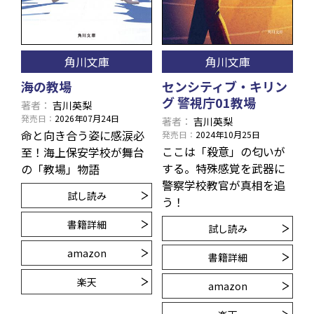
角川文庫
角川文庫
海の教場
センシティブ・キリン
グ 警視庁01教場
著者
吉川英梨
発売日
2026年07月24日
著者
吉川英梨
命と向き合う姿に感涙必
発売日
2024年10月25日
ここは「殺意」の匂いが
至！海上保安学校が舞台
する。特殊感覚を武器に
の「教場」物語
警察学校教官が真相を追
試し読み
う！
書籍詳細
試し読み
amazon
書籍詳細
楽天
amazon