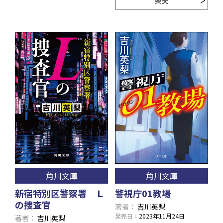
楽天
角川文庫
角川文庫
新宿特別区警察署 Ｌ
警視庁01教場
の捜査官
著者
吉川英梨
発売日
2023年11月24日
著者
吉川英梨