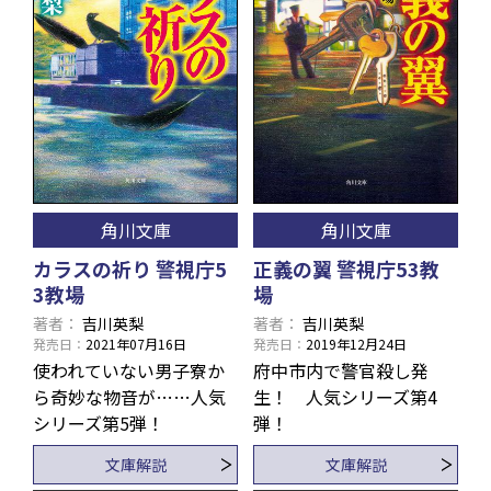
角川文庫
角川文庫
カラスの祈り 警視庁5
正義の翼 警視庁53教
3教場
場
著者
吉川英梨
著者
吉川英梨
発売日
2021年07月16日
発売日
2019年12月24日
使われていない男子寮か
府中市内で警官殺し発
ら奇妙な物音が……人気
生！ 人気シリーズ第4
シリーズ第5弾！
弾！
文庫解説
文庫解説