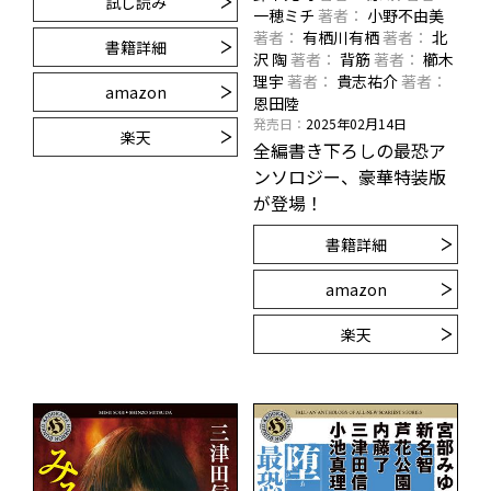
試し読み
一穂ミチ
著者
小野不由美
著者
有栖川有栖
著者
北
書籍詳細
沢 陶
著者
背筋
著者
櫛木
理宇
著者
貴志祐介
著者
amazon
恩田陸
発売日
2025年02月14日
楽天
全編書き下ろしの最恐ア
ンソロジー、豪華特装版
が登場！
書籍詳細
amazon
楽天