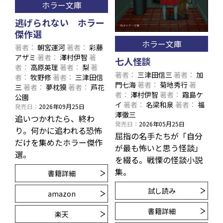
ホラー文庫
逃げられない ホラー
傑作選
ホラー文庫
著者
朝宮運河
著者
彩藤
アザミ
著者
澤村伊智
著
七人怪談
者
高原英理
著者
梨
著
著者
三津田信三
著者
加
者
牧野修
著者
三津田信
門七海
著者
菊地秀行
著
三
著者
夢枕獏
著者
芦花
者
澤村伊智
著者
霜島ケ
公園
イ
著者
名梁和泉
著者
福
発売日
2026年09月25日
澤徹三
追いつかれたら、終わ
発売日
2026年05月25日
り。何かに追われる恐怖
屈指の名手たちが「自分
だけを集めたホラー傑作
が最も怖いと思う怪談」
選。
を綴る。戦慄の怪談小説
集。
書籍詳細
試し読み
amazon
書籍詳細
楽天