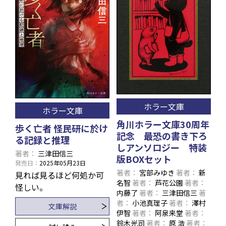
ホラー文庫
ホラー文庫
角川ホラー文庫30周年
歩く亡者 怪民研に於け
記念 最恐の書き下ろ
る記録と推理
しアンソロジー 特装
著者
三津田信三
版BOXセット
発売日
2025年05月23日
著者
宮部みゆき
著者
新
見れば見るほど何処か可
名智
著者
芦花公園
著者
怪しい――。
内藤了
著者
三津田信三
著
者
小池真理子
著者
澤村
文庫解説
伊智
著者
阿泉来堂
著者
鈴木光司
著者
原 浩
著者