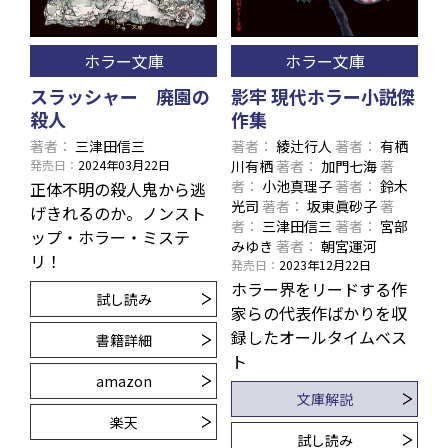
ホラー文庫
ホラー文庫
スラッシャー 廃園の
影牢 現代ホラー小説傑
殺人
作集
著者
三津田信三
著者
綾辻行人
著者
有栖
発売日
2024年03月22日
川有栖
著者
加門七海
著
者
小池真理子
著者
鈴木
正体不明の殺人鬼から逃
光司
著者
坂東眞砂子
著
げきれるのか。ノンスト
者
三津田信三
著者
宮部
ップ・ホラー・ミステ
みゆき
著者
朝宮運河
リ！
発売日
2023年12月22日
ホラー界をリードする作
試し読み
家らの代表作ばかりを収
録したオールタイムベス
書籍詳細
ト
amazon
文庫解説
楽天
試し読み