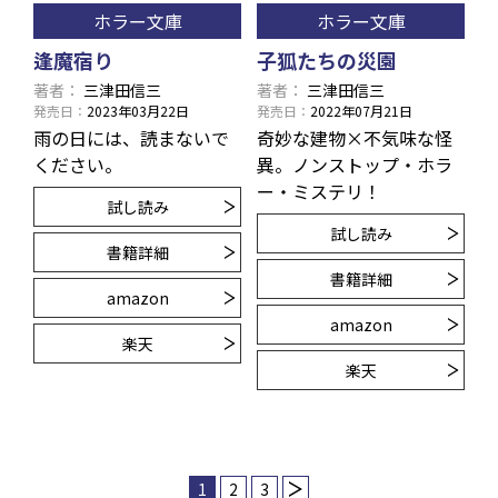
ホラー文庫
ホラー文庫
逢魔宿り
子狐たちの災園
著者
三津田信三
著者
三津田信三
発売日
2023年03月22日
発売日
2022年07月21日
雨の日には、読まないで
奇妙な建物×不気味な怪
ください。
異。ノンストップ・ホラ
ー・ミステリ！
試し読み
試し読み
書籍詳細
書籍詳細
amazon
amazon
楽天
楽天
1
2
3