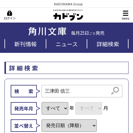
KADOKAWA Group
ログイン
menu
毎月25日
発売
ごろ
新刊情報
ニュース
詳細検索
詳細検索
検索
検 索
年
月
発売年月
並べ替え