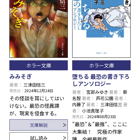
ホラー文庫
ホラー文庫
みみそぎ
堕ちる 最恐の書き下ろ
しアンソロジー
著者
三津田信三
発売日
2024年12月24日
著者
宮部みゆき
著者
新
その怪談を耳にしてはい
名智
著者
芦花公園
著者
内藤了
著者
三津田信三
著
けない――。最恐の怪異譚
者
小池真理子
が、現実を侵食する。
発売日
2024年08月23日
”最恐”＆”最強”、ここに
文庫解説
大集結！ 究極の作家
試し読み
陣、全編最新作。