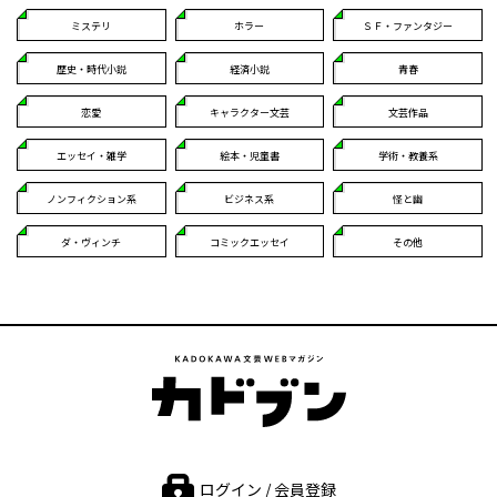
ミステリ
ホラー
ＳＦ・ファンタジー
歴史・時代小説
経済小説
青春
恋愛
キャラクター文芸
文芸作品
エッセイ・雑学
絵本・児童書
学術・教養系
ノンフィクション系
ビジネス系
怪と幽
ダ・ヴィンチ
コミックエッセイ
その他
ログイン / 会員登録