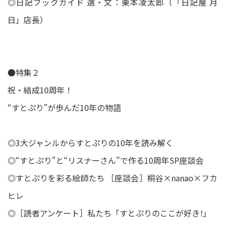
◎日記ブックガイド 選・文：栗本凌太郎（「日記屋 月
日」店長）
●特集２
祝・結成10周年！
“すとぷり”が歩んだ10年の物語
◎3大ジャンルからすとぷりの10年を読み解く
◎“すとぷり”と“リスナーさん”で作る10周年SP座談会
◎すとぷりを彩る絵師たち ［座談会］桐谷×nanao×フカ
ヒレ
◎［読者アンケート］私たち「すとぷりのここが好き!」