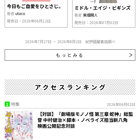
今日もご自愛をひとさじ。
ミドル・エイジ・ビギンズ
著者
utaco
著者
東畑開人
発売日：2026年06月12日
発売日：2026年07月02日
2026年7月27日 － 2026年8月2日 紀伊國屋書店調べ
もっとみる
アクセスランキング
1
特集
2026年06月02日
【対談】『劇場版モノノ怪 第三章 蛇神』総監
督 中村健治×脚本・ノベライズ担当新八角
映画公開記念対談