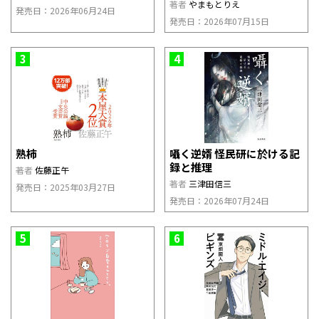
著者
やまもとりえ
発売日：2026年06月24日
発売日：2026年07月15日
3
4
熟柿
囁く逆婿 怪民研に於ける記
録と推理
著者
佐藤正午
著者
三津田信三
発売日：2025年03月27日
発売日：2026年07月24日
5
6