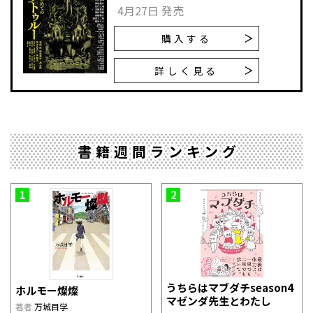
4月27日 発売
購入する
詳しく見る
書籍週間ランキング
1
2
うちらはマブダチseason4
ホルモー燦燦
マゼンダ先生とわたし
著者
万城目学