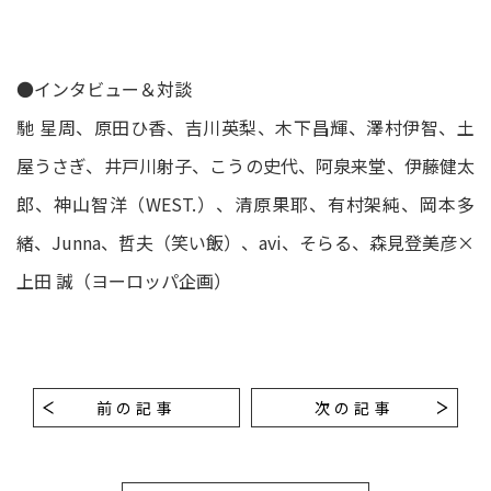
●インタビュー＆対談
馳 星周、原田ひ香、吉川英梨、木下昌輝、澤村伊智、土
屋うさぎ、井戸川射子、こうの史代、阿泉来堂、伊藤健太
郎、神山智洋（WEST.）、清原果耶、有村架純、岡本多
緒、Junna、哲夫（笑い飯）、avi、そらる、森見登美彦×
上田 誠（ヨーロッパ企画）
前の記事
次の記事