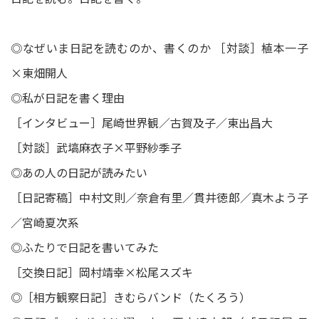
◎なぜいま日記を読むのか、書くのか ［対談］植本一子
×東畑開人
◎私が日記を書く理由
［インタビュー］尾崎世界観／古賀及子／東出昌大
［対談］武塙麻衣子×平野紗季子
◎あの人の日記が読みたい
［日記寄稿］中村文則／奈倉有里／貫井徳郎／真木よう子
／宮崎夏次系
◎ふたりで日記を書いてみた
［交換日記］岡村靖幸×松尾スズキ
◎［相方観察日記］きむらバンド（たくろう）