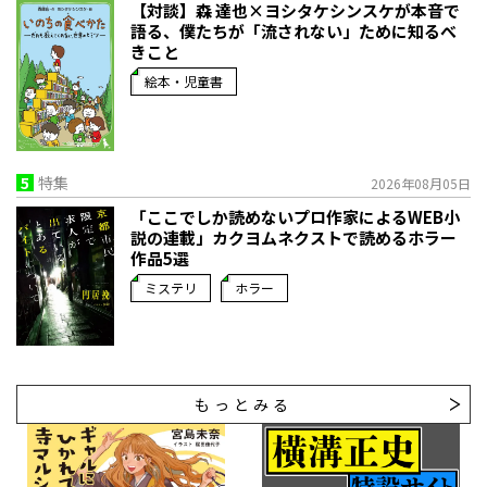
【対談】森 達也×ヨシタケシンスケが本音で
語る、僕たちが「流されない」ために知るべ
きこと
絵本・児童書
5
特集
2026年08月05日
「ここでしか読めないプロ作家によるWEB小
説の連載」――カクヨムネクストで読めるホラー
作品5選
ミステリ
ホラー
もっとみる