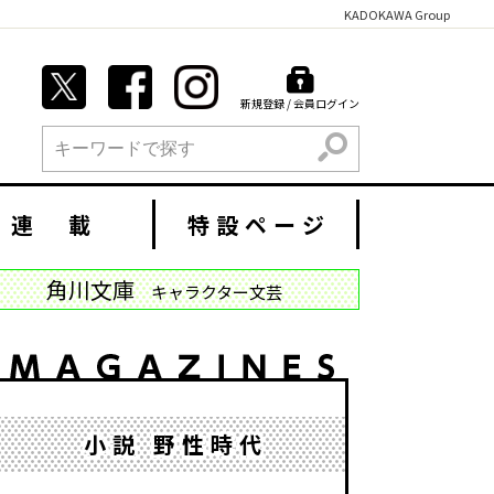
KADOKAWA Group
新規登録 / 会員ログイン
検索
連 載
特設ページ
角川文庫
キャラクター文芸
小説 野性時代