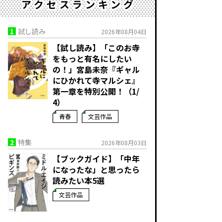
アクセスランキング
1
試し読み
2026年08月04日
【試し読み】「このお寺
をもっと有名にしたい
の！」宮島未奈『ギャル
にひかれて寺マルシェ』
第一章を特別公開！（1/
4）
青春
文芸作品
2
特集
2026年08月03日
【ブックガイド】「中年
になったな」と思ったら
読みたい本5選
文芸作品