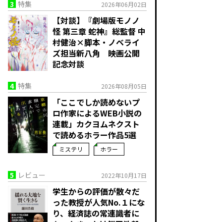
3
特集
2026年06月02日
【対談】『劇場版モノノ
怪 第三章 蛇神』総監督 中
村健治×脚本・ノベライ
ズ担当新八角 映画公開
記念対談
4
特集
2026年08月05日
「ここでしか読めないプ
ロ作家によるWEB小説の
連載」――カクヨムネクスト
で読めるホラー作品5選
ミステリ
ホラー
5
レビュー
2022年10月17日
学生からの評価が散々だ
った教授が人気No.１にな
り、経済誌の常連識者に