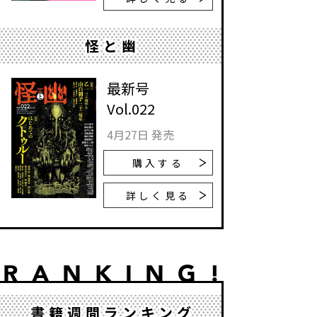
怪と幽
最新号
Vol.022
4月27日 発売
購入する
詳しく見る
書籍週間ランキング