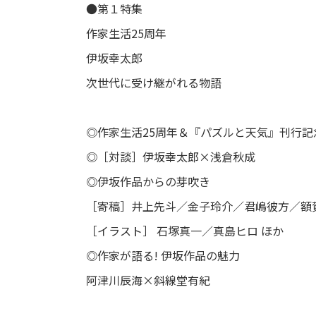
●第１特集
作家生活25周年
伊坂幸太郎
次世代に受け継がれる物語
◎作家生活25周年＆『パズルと天気』刊行
◎［対談］伊坂幸太郎×浅倉秋成
◎伊坂作品からの芽吹き
［寄稿］井上先斗／金子玲介／君嶋彼方／額
［イラスト］ 石塚真一／真島ヒロ ほか
◎作家が語る! 伊坂作品の魅力
阿津川辰海×斜線堂有紀