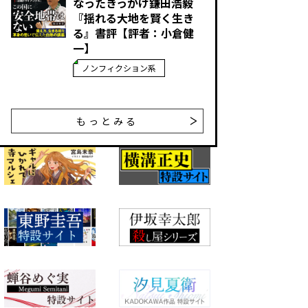
なったきっかけ――鎌田浩毅
『揺れる大地を賢く生き
る』書評【評者：小倉健
一】
ノンフィクション系
もっとみる