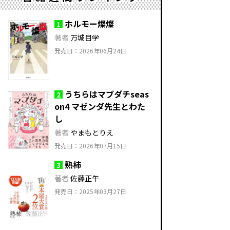
ホルモー燦燦
1
著者
万城目学
発売日：2026年06月24日
うちらはマブダチseas
2
on4 マゼンダ先生とわた
し
著者
やまもとりえ
発売日：2026年07月15日
熟柿
3
著者
佐藤正午
発売日：2025年03月27日