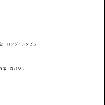
記念 ロングインタビュー
賀澪／森バジル