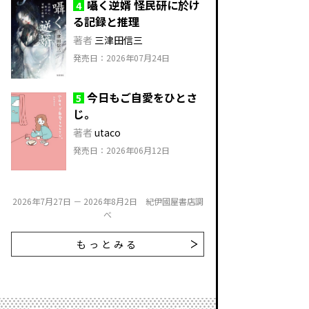
囁く逆婿 怪民研に於け
4
る記録と推理
著者
三津田信三
発売日：2026年07月24日
今日もご自愛をひとさ
5
じ。
著者
utaco
発売日：2026年06月12日
2026年7月27日 － 2026年8月2日 紀伊國屋書店調
べ
もっとみる