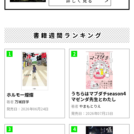
詳しく見る
書籍週間ランキング
1
2
うちらはマブダチseason4
ホルモー燦燦
マゼンダ先生とわたし
著者
万城目学
著者
やまもとりえ
発売日：2026年06月24日
発売日：2026年07月15日
3
4