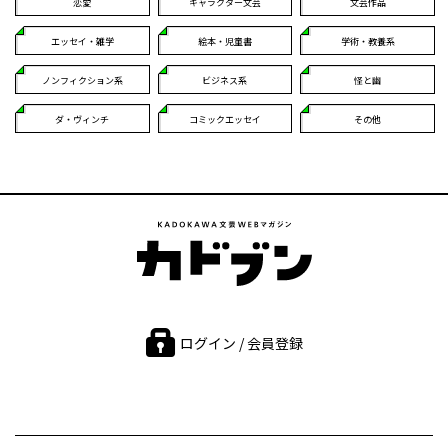
恋愛
キャラクター文芸
文芸作品
エッセイ・雑学
絵本・児童書
学術・教養系
ノンフィクション系
ビジネス系
怪と幽
ダ・ヴィンチ
コミックエッセイ
その他
ログイン / 会員登録