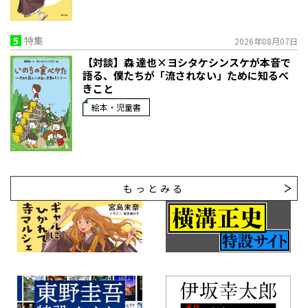
5
特集
2026年08月07日
【対談】森 達也×ヨシタケシンスケが本音で
語る、僕たちが「流されない」ために知るべ
きこと
絵本・児童書
もっとみる