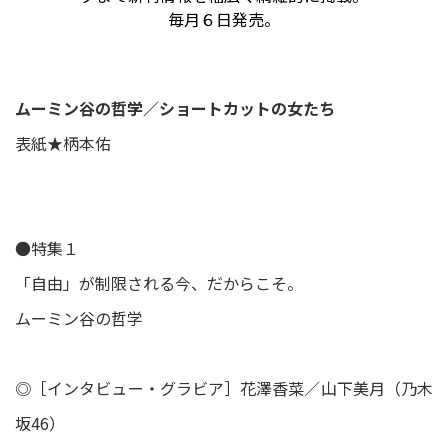
毎月６日発売。
ムーミン谷の哲学／ショートカットの女たち
表紙★柄本佑
●特集１
「自由」が制限される今、だからこそ。
ムーミン谷の哲学
◎［インタビュー・グラビア］花澤香菜／山下美月（乃木
坂46）