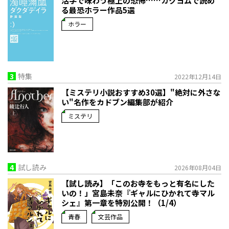
活字で味わう極上の恐怖……カクヨムで読め
る最恐ホラー作品5選
ホラー
3
特集
2022年12月14日
【ミステリ小説おすすめ30選】"絶対に外さな
い"名作をカドブン編集部が紹介
ミステリ
4
試し読み
2026年08月04日
【試し読み】「このお寺をもっと有名にした
いの！」宮島未奈『ギャルにひかれて寺マル
シェ』第一章を特別公開！（1/4）
青春
文芸作品