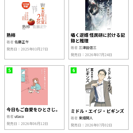
熟柿
囁く逆婿 怪民研に於ける記
録と推理
著者
佐藤正午
著者
三津田信三
発売日：2025年03月27日
発売日：2026年07月24日
5
6
今日もご自愛をひとさじ。
ミドル・エイジ・ビギンズ
著者
utaco
著者
東畑開人
発売日：2026年06月12日
発売日：2026年07月02日