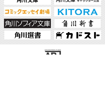
ABJマークは、この電子書店・電子書籍配信サービスが、著作権者からコンテンツ使
用許諾を得た正規版配信サービスであることを示す登録商標（登録番号 第6091713
号）です。ABJマークの詳細、ABJマークを掲示しているサービスの一覧はこちら。
https://aebs.or.jp/
©2026 KADOKAWA All Rights Reserved.