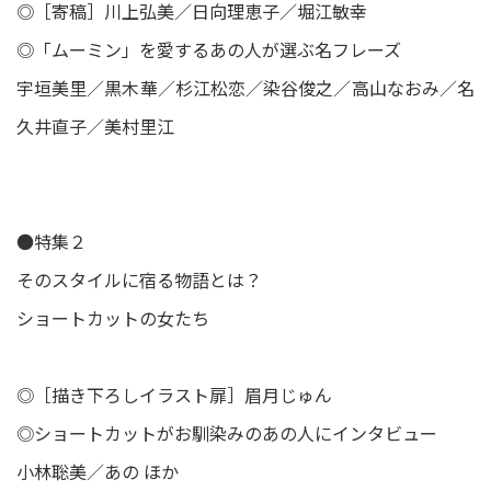
◎［寄稿］川上弘美／日向理恵子／堀江敏幸
◎「ムーミン」を愛するあの人が選ぶ名フレーズ
宇垣美里／黒木華／杉江松恋／染谷俊之／高山なおみ／名
久井直子／美村里江
●特集２
そのスタイルに宿る物語とは？
ショートカットの女たち
◎［描き下ろしイラスト扉］眉月じゅん
◎ショートカットがお馴染みのあの人にインタビュー
小林聡美／あの ほか