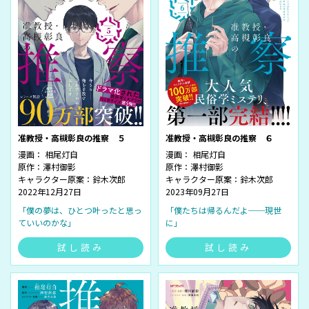
准教授・高槻彰良の推察 ５
准教授・高槻彰良の推察 ６
漫画： 相尾灯自
漫画： 相尾灯自
原作：澤村御影
原作：澤村御影
キャラクター原案：鈴木次郎
キャラクター原案：鈴木次郎
2022年12月27日
2023年09月27日
「僕の夢は、ひとつ叶ったと思っ
「僕たちは帰るんだよ──現世
ていいのかな」
に」
試し読み
試し読み