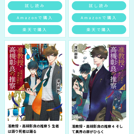
試し読み
試し読み
Amazonで購入
Amazonで購入
楽天で購入
楽天で購入
准教授・高槻彰良の推察５ 生者
准教授・高槻彰良の推察４ そし
は語り死者は踊る
て異界の扉がひらく