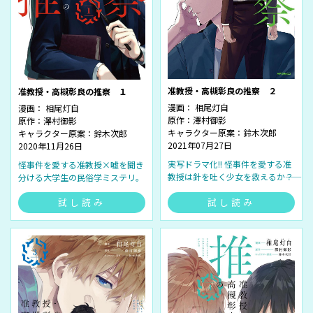
准教授・高槻彰良の推察 ２
准教授・高槻彰良の推察 １
漫画： 相尾灯自
漫画： 相尾灯自
原作：澤村御影
原作：澤村御影
キャラクター原案：鈴木次郎
キャラクター原案：鈴木次郎
2021年07月27日
2020年11月26日
実写ドラマ化!! 怪事件を愛する准
怪事件を愛する准教授×嘘を聞き
教授は針を吐く少女を救えるか――？
分ける大学生の民俗学ミステリ。
試し読み
試し読み