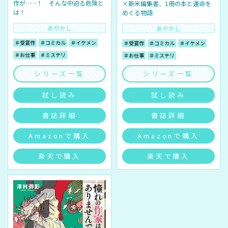
作が……！ そんな中迫る危険と
×新米編集者、1冊の本と運命を
は！
めぐる物語
あやかし
あやかし
＃受賞作
＃コミカル
＃イケメン
＃受賞作
＃コミカル
＃イケメン
＃お仕事
＃ミステリ
＃お仕事
＃ミステリ
シリーズ一覧
シリーズ一覧
試し読み
試し読み
書誌詳細
書誌詳細
Amazonで購入
Amazonで購入
楽天で購入
楽天で購入