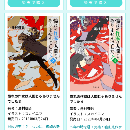
楽天で購入
楽天で購入
憧れの作家は人間じゃありません
憧れの作家は人間じゃありません
でした３
でした４
著者：
澤村御影
著者：
澤村御影
イラスト：
スカイエマ
イラスト：
スカイエマ
発売日：2018年03月24日
発売日：2023年04月24日
号泣必至！？ ついに、御崎の新
５年の時を経て完結！吸血鬼作家