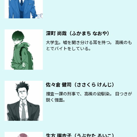
深町 尚哉（ふかまち なおや）
大学生。嘘を聞き分ける耳を持つ。 高槻のも
とでバイトをしている。
佐々倉 健司（ささくら けんじ）
捜査一課の刑事で、高槻の幼馴染。 目つきが
鋭く強面。
生方 瑠衣子（うぶかた るいこ）