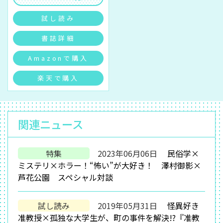
試し読み
書誌詳細
Amazonで購入
楽天で購入
関連ニュース
特集
2023年06月06日
民俗学×
ミステリ×ホラー！“怖い”が大好き！ 澤村御影×
芦花公園 スペシャル対談
試し読み
2019年05月31日
怪異好き
准教授×孤独な大学生が、町の事件を解決!?『准教