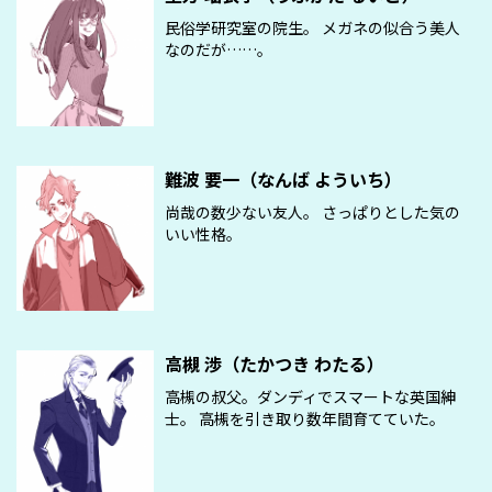
民俗学研究室の院生。 メガネの似合う美人
なのだが……。
難波 要一（なんば よういち）
尚哉の数少ない友人。 さっぱりとした気の
いい性格。
高槻 渉（たかつき わたる）
高槻の叔父。ダンディでスマートな英国紳
士。 高槻を引き取り数年間育てていた。