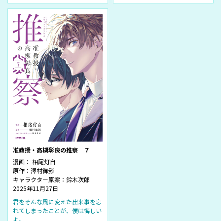
准教授・高槻彰良の推察 ７
漫画： 相尾灯自
原作：澤村御影
キャラクター原案：鈴木次郎
2025年11月27日
君をそんな風に変えた出来事を忘
れてしまったことが、僕は悔しい
よ。