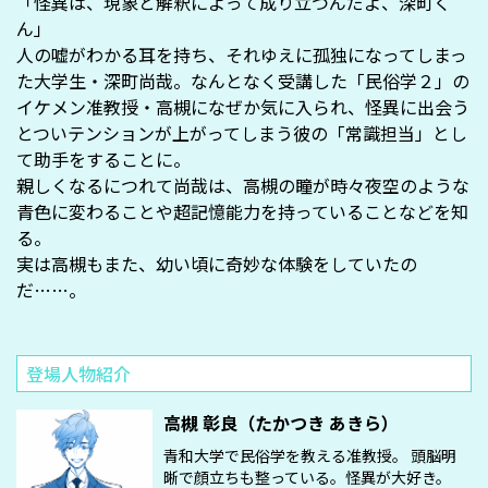
「怪異は、現象と解釈によって成り立つんだよ、深町く
ん」
人の嘘がわかる耳を持ち、それゆえに孤独になってしまっ
た大学生・深町尚哉。なんとなく受講した「民俗学２」の
イケメン准教授・高槻になぜか気に入られ、怪異に出会う
とついテンションが上がってしまう彼の「常識担当」とし
て助手をすることに。
親しくなるにつれて尚哉は、高槻の瞳が時々夜空のような
青色に変わることや超記憶能力を持っていることなどを知
る。
実は高槻もまた、幼い頃に奇妙な体験をしていたの
だ……。
登場人物紹介
高槻 彰良（たかつき あきら）
青和大学で民俗学を教える准教授。 頭脳明
晰で顔立ちも整っている。怪異が大好き。