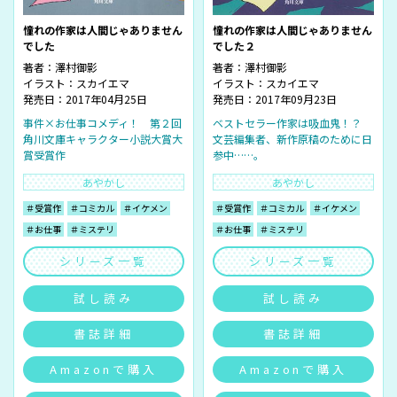
憧れの作家は人間じゃありません
憧れの作家は人間じゃありません
でした
でした２
著者：
澤村御影
著者：
澤村御影
イラスト：
スカイエマ
イラスト：
スカイエマ
発売日：2017年04月25日
発売日：2017年09月23日
事件×お仕事コメディ！ 第２回
ベストセラー作家は吸血鬼！？
角川文庫キャラクター小説大賞大
文芸編集者、新作原稿のために日
賞受賞作
参中……。
あやかし
あやかし
＃受賞作
＃コミカル
＃イケメン
＃受賞作
＃コミカル
＃イケメン
＃お仕事
＃ミステリ
＃お仕事
＃ミステリ
シリーズ一覧
シリーズ一覧
試し読み
試し読み
書誌詳細
書誌詳細
Amazonで購入
Amazonで購入