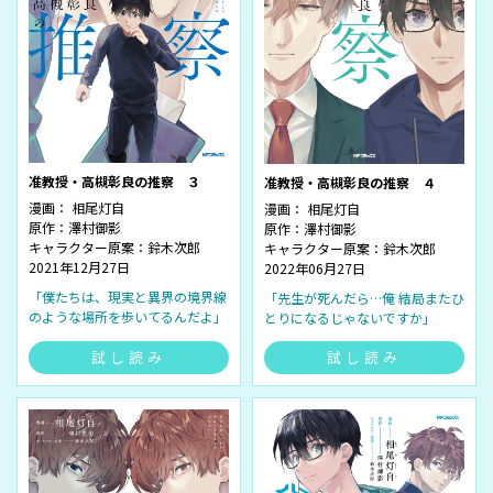
准教授・高槻彰良の推察 ３
准教授・高槻彰良の推察 ４
漫画： 相尾灯自
漫画： 相尾灯自
原作：澤村御影
原作：澤村御影
キャラクター原案：鈴木次郎
キャラクター原案：鈴木次郎
2021年12月27日
2022年06月27日
「僕たちは、現実と異界の境界線
「先生が死んだら…俺 結局またひ
のような場所を歩いてるんだよ」
とりになるじゃないですか」
試し読み
試し読み