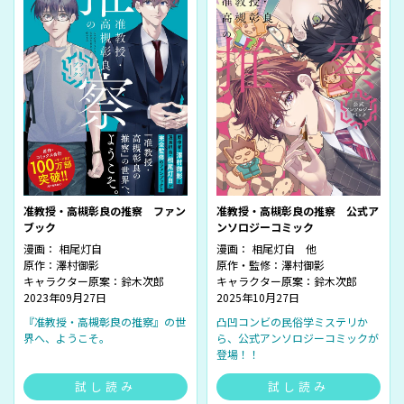
准教授・高槻彰良の推察 ファン
准教授・高槻彰良の推察 公式ア
ブック
ンソロジーコミック
漫画： 相尾灯自
漫画： 相尾灯自 他
原作：澤村御影
原作・監修：澤村御影
キャラクター原案：鈴木次郎
キャラクター原案：鈴木次郎
2023年09月27日
2025年10月27日
『准教授・高槻彰良の推察』の世
凸凹コンビの民俗学ミステリか
界へ、ようこそ。
ら、公式アンソロジーコミックが
登場！！
試し読み
試し読み