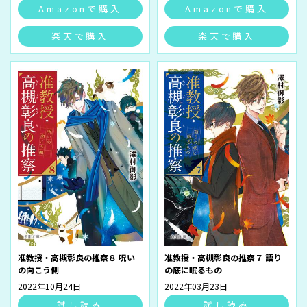
Amazonで購入
Amazonで購入
楽天で購入
楽天で購入
准教授・高槻彰良の推察８ 呪い
准教授・高槻彰良の推察７ 語り
の向こう側
の底に眠るもの
2022年10月24日
2022年03月23日
試し読み
試し読み