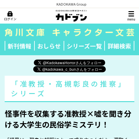
KADOKAWA Group
ログイン
menu
新刊情報
おしらせ
シリーズ一覧
詳細検索
「准教授・高槻彰良の推察」
シリーズ
怪事件を収集する准教授×嘘を聞き分
ける大学生の民俗学ミステリ！