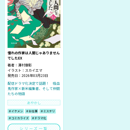
憧れの作家は人間じゃありません
でしたEX
著者：
澤村御影
イラスト：
スカイエマ
発売日：2026年03月23日
配信ドラマ化決定で話題！ 吸血
鬼作家×新米編集者、そして仲間
たちの物語
あやかし
＃イケメン
＃お仕事
＃ミステリ
＃コミカライズ
＃ドラマ化
シリーズ一覧