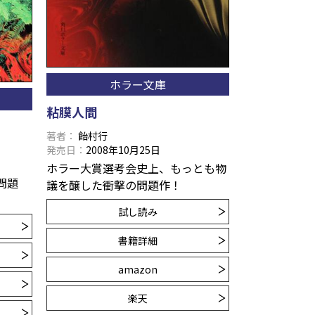
ホラー文庫
粘膜人間
著者
飴村行
発売日
2008年10月25日
ホラー大賞選考会史上、もっとも物
問題
議を醸した衝撃の問題作！
試し読み
書籍詳細
amazon
楽天