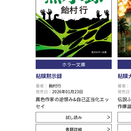
ホラー文庫
粘膜黙示録
粘膜
著者
飴村行
著者
発売日
2026年01月23日
発売日
異色作家の逆恨み&自己正当化エッ
伝説
セイ
作爆
試し読み
書籍詳細