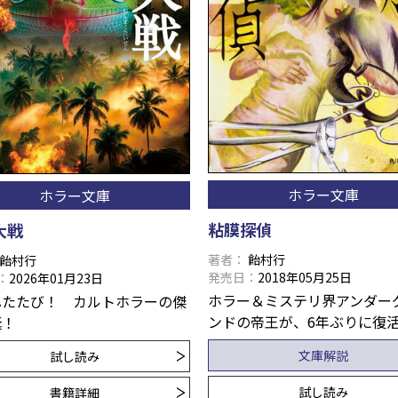
ホラー文庫
ホラー文庫
粘膜探偵
大戦
著者
飴村行
飴村行
発売日
2018年05月25日
2026年01月23日
ホラー＆ミステリ界アンダー
ふたたび！ カルトホラーの傑
ンドの帝王が、6年ぶりに復
誕！
文庫解説
試し読み
試し読み
書籍詳細