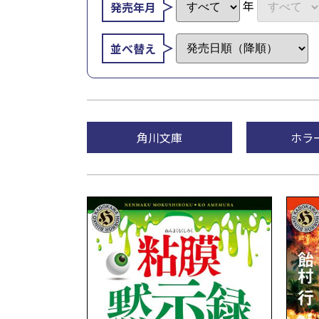
年
発売年月
並べ替え
角川文庫
ホラ