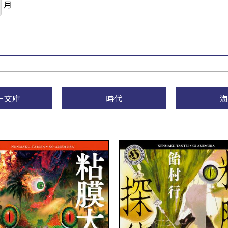
月
ー文庫
時代
海