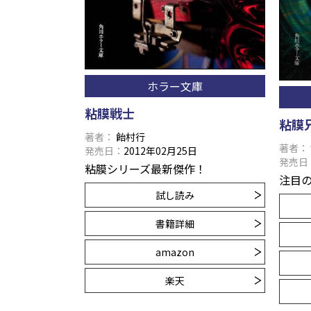
ホラー文庫
粘膜戦士
粘膜
著者
飴村行
著者
発売日
2012年02月25日
発売日
粘膜シリーズ最新傑作！
注目
試し読み
書籍詳細
amazon
楽天