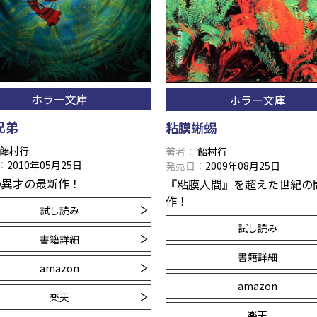
ホラー文庫
ホラー文庫
兄弟
粘膜蜥蜴
飴村行
著者
飴村行
2010年05月25日
発売日
2009年08月25日
の異才の最新作！
『粘膜人間』を超えた世紀の
作！
試し読み
試し読み
書籍詳細
書籍詳細
amazon
amazon
楽天
楽天