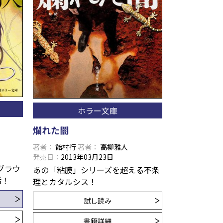
ホラー文庫
爛れた闇
著者
飴村行
著者
高柳雅人
発売日
2013年03月23日
グラウ
あの「粘膜」シリーズを超える不条
活！
理とカタルシス！
試し読み
書籍詳細