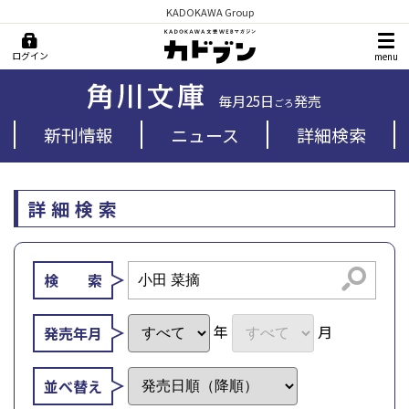
KADOKAWA Group
ログイン
menu
毎月25日
発売
ごろ
新刊情報
ニュース
詳細検索
詳細検索
検索
検 索
年
月
発売年月
並べ替え