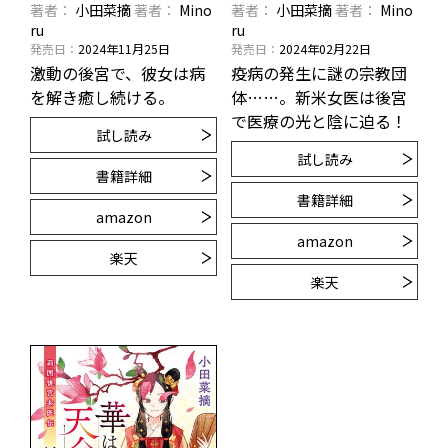
著者
小田菜摘
著者
Mino
著者
小田菜摘
著者
Mino
ru
ru
発売日
2024年11月25日
発売日
2024年02月22日
激動の後宮で、彼女は病
疫病の発生に謎の宗教団
を解き癒し続ける。
体……。新米女医は後宮
で医療の光と陰に迫る！
試し読み
試し読み
書籍詳細
書籍詳細
amazon
amazon
楽天
楽天