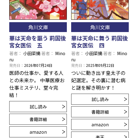
角川文庫
角川文庫
華は天命を謳う 莉国後
華は天命に舞う 莉国後
宮女医伝 五
宮女医伝 四
著者
小田菜摘
著者
Mino
著者
小田菜摘
著者
Mino
ru
ru
発売日
2026年07月24日
発売日
2025年09月22日
医師の仕事か、愛する人
ついに動き出す皇太子の
との未来か。 中華医療お
妃選定。その裏に潜む病
仕事ミステリ、堂々完
と謎を解き明かす！
結！
試し読み
試し読み
書籍詳細
書籍詳細
amazon
amazon
楽天