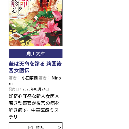
角川文庫
華は天命を診る 莉国後
宮女医伝
著者
小田菜摘
著者
Mino
ru
発売日
2023年01月24日
好奇心旺盛な新人女医×
若き監察官が後宮の病を
解き癒す。中華医療ミス
テリ
試し読み