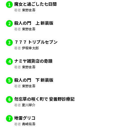
魔女と過ごした七日間
1
著者
東野圭吾
殺人の門 上 新装版
2
著者
東野圭吾
７７７ トリプルセブン
3
著者
伊坂幸太郎
ナミヤ雑貨店の奇蹟
4
著者
東野圭吾
殺人の門 下 新装版
5
著者
東野圭吾
勿忘草の咲く町で 安曇野診療記
6
著者
夏川草介
地雷グリコ
7
著者
青崎有吾