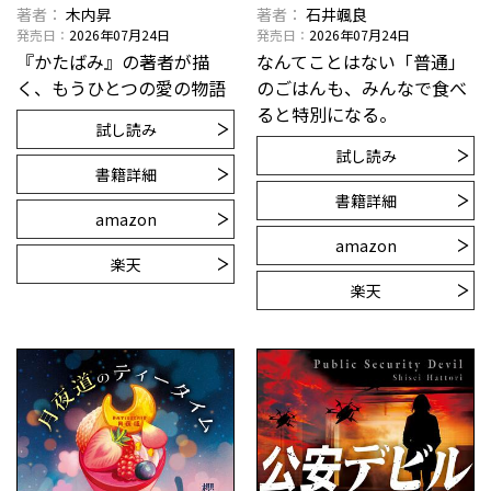
著者
木内昇
著者
石井颯良
発売日
2026年07月24日
発売日
2026年07月24日
『かたばみ』の著者が描
なんてことはない「普通」
く、もうひとつの愛の物語
のごはんも、みんなで食べ
ると特別になる。
試し読み
試し読み
書籍詳細
書籍詳細
amazon
amazon
楽天
楽天