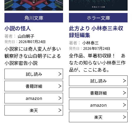
角川文庫
ホラー文庫
小説の怪人
此方より 小林泰三未収
録短編集
著者
山白朝子
発売日
2026年07月24日
著者
小林泰三
小説家には奇人変人が多い――
発売日
2026年07月24日
全作品、単著初収録！ あ
観察好きな山白朝子による
なたの知らない小林泰三作
小説家密告小説
品が、ここにある。
試し読み
試し読み
書籍詳細
書籍詳細
amazon
amazon
楽天
楽天