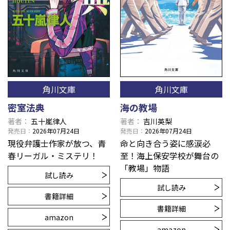
角川文庫
角川文庫
密室法典
海の教場
著者
五十嵐律人
著者
吉川英梨
発売日
2026年07月24日
発売日
2026年07月24日
現役弁護士作家が放つ、青
命と向き合う姿に感涙必
春リーガル・ミステリ！
至！海上保安学校が舞台の
「教場」物語
試し読み
試し読み
書籍詳細
書籍詳細
amazon
amazon