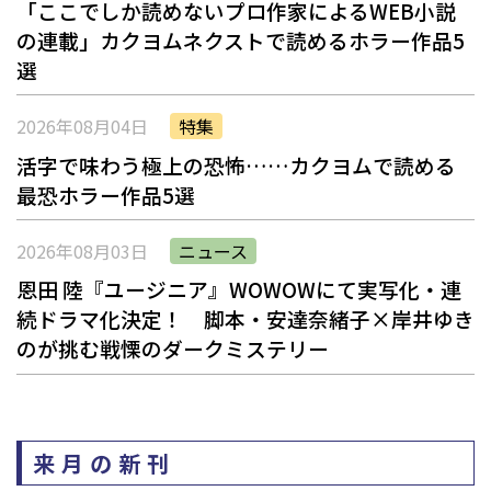
「ここでしか読めないプロ作家によるWEB小説
の連載」――カクヨムネクストで読めるホラー作品5
選
2026年08月04日
特集
活字で味わう極上の恐怖……カクヨムで読める
最恐ホラー作品5選
2026年08月03日
ニュース
恩田 陸『ユージニア』WOWOWにて実写化・連
続ドラマ化決定！ 脚本・安達奈緒子×岸井ゆき
のが挑む戦慄のダークミステリー
来月の新刊