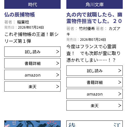
時代
角川文庫
仏の辰捕物帳
丸の内で就職したら、幽
霊物件担当でした。２０
著者
稲葉稔
発売日
2026年07月24日
著者
竹村優希
著者
カズア
これぞ捕物帳の王道！新シ
キ
発売日
2026年07月24日
リーズ第１弾
今度はフランスで心霊調
試し読み
査！ でも次郎が霊に取り
憑かれてしまい……！？
書籍詳細
試し読み
amazon
書籍詳細
楽天
amazon
楽天