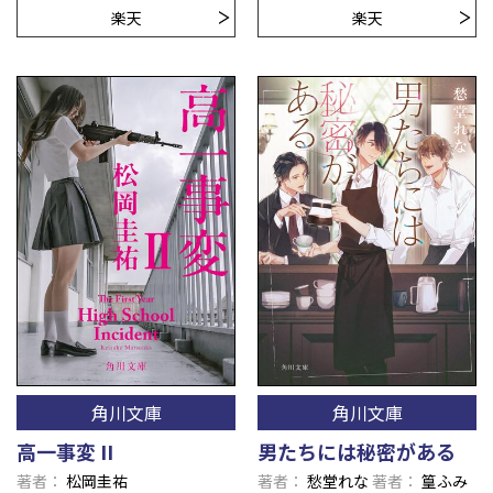
楽天
楽天
角川文庫
角川文庫
高一事変 II
男たちには秘密がある
著者
松岡圭祐
著者
愁堂れな
著者
篁ふみ