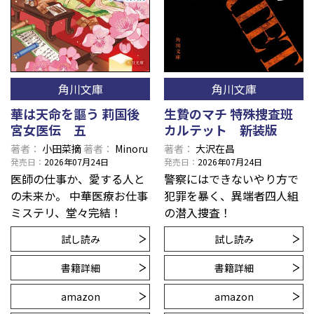
角川文庫
角川文庫
華は天命を謳う 莉国後
生贄のマチ 特殊捜査班
宮女医伝 五
カルテット 新装版
著者
小田菜摘
著者
Minoru
著者
大沢在昌
発売日
2026年07月24日
発売日
2026年07月24日
医師の仕事か、愛する人と
警察にはできないやり方で
の未来か。 中華医療お仕事
犯罪を暴く、異端者四人組
ミステリ、堂々完結！
の潜入捜査！
試し読み
試し読み
書籍詳細
書籍詳細
amazon
amazon