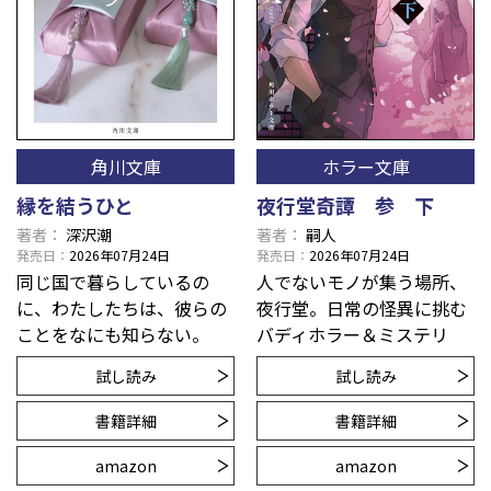
角川文庫
ホラー文庫
縁を結うひと
夜行堂奇譚 参 下
著者
深沢潮
著者
嗣人
発売日
2026年07月24日
発売日
2026年07月24日
同じ国で暮らしているの
人でないモノが集う場所、
に、わたしたちは、彼らの
夜行堂。日常の怪異に挑む
ことをなにも知らない。
バディホラー＆ミステリ
試し読み
試し読み
書籍詳細
書籍詳細
amazon
amazon