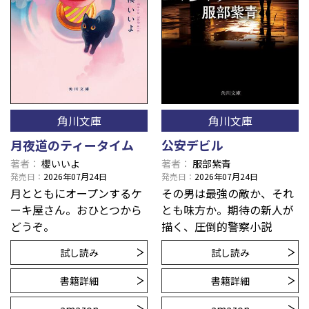
角川文庫
角川文庫
月夜道のティータイム
公安デビル
著者
櫻いいよ
著者
服部紫青
発売日
2026年07月24日
発売日
2026年07月24日
月とともにオープンするケ
その男は最強の敵か、それ
ーキ屋さん。おひとつから
とも味方か。期待の新人が
どうぞ。
描く、圧倒的警察小説
試し読み
試し読み
書籍詳細
書籍詳細