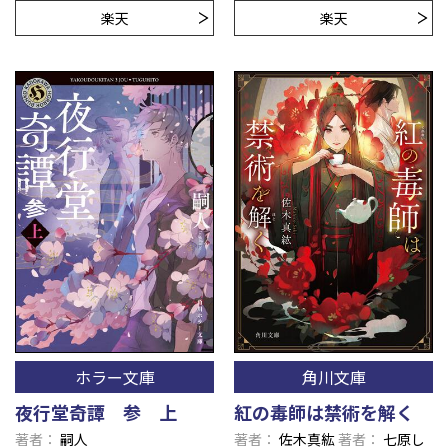
楽天
楽天
ホラー文庫
角川文庫
夜行堂奇譚 参 上
紅の毒師は禁術を解く
著者
嗣人
著者
佐木真紘
著者
七原し