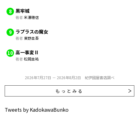
黒牢城
8
著者
米澤穂信
ラプラスの魔女
9
著者
東野圭吾
高一事変 II
10
著者
松岡圭祐
2026年7月27日 － 2026年8月2日 紀伊國屋書店調べ
もっとみる
Tweets by KadokawaBunko