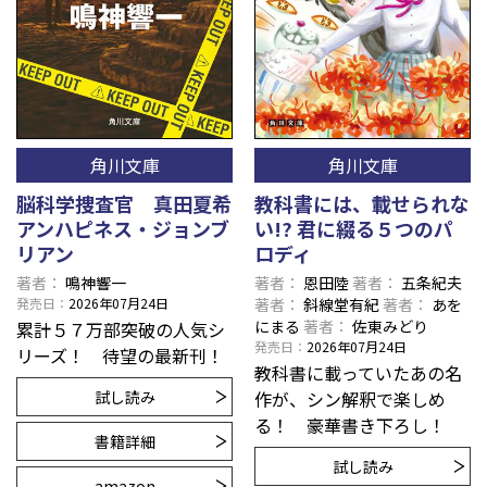
角川文庫
角川文庫
脳科学捜査官 真田夏希
教科書には、載せられな
アンハピネス・ジョンブ
い!? 君に綴る５つのパ
リアン
ロディ
著者
鳴神響一
著者
恩田陸
著者
五条紀夫
発売日
2026年07月24日
著者
斜線堂有紀
著者
あを
にまる
著者
佐東みどり
累計５７万部突破の人気シ
発売日
2026年07月24日
リーズ！ 待望の最新刊！
教科書に載っていたあの名
試し読み
作が、シン解釈で楽しめ
る！ 豪華書き下ろし！
書籍詳細
試し読み
amazon