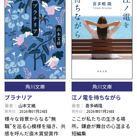
角川文庫
角川文庫
プラナリア
江ノ電を待ちながら
著者
山本文緒
著者
喜多嶋隆
発売日
2026年07月24日
発売日
2026年07月24日
様々な背景からなる“無
ここが私たちの生きる場
職”を巡る心模様を描き、共
所。鎌倉が舞台の心温まる
感を呼んだ直木賞受賞作
短編集