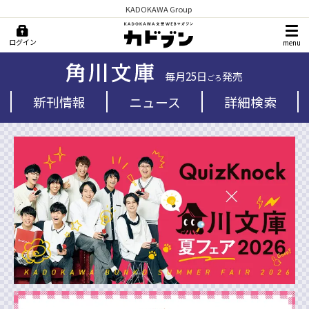
KADOKAWA Group
ログイン
menu
毎月25日
発売
ごろ
新刊情報
ニュース
詳細検索