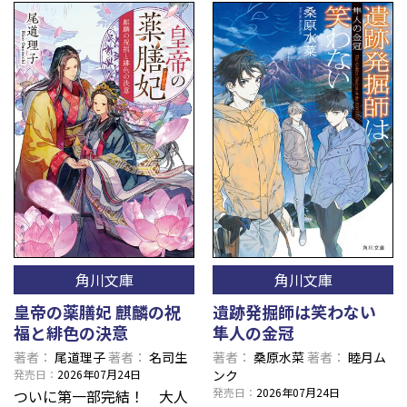
角川文庫
角川文庫
皇帝の薬膳妃 麒麟の祝
遺跡発掘師は笑わない
福と緋色の決意
隼人の金冠
著者
尾道理子
著者
名司生
著者
桑原水菜
著者
睦月ム
発売日
2026年07月24日
ンク
発売日
2026年07月24日
ついに第一部完結！ 大人