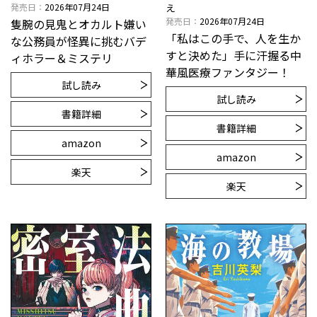
発売日
2026年07月24日
え
発売日
2026年07月24日
隻腕の見鬼とオカルト嫌い
「私はこの手で、人を生か
な公務員が怪異に挑むバデ
すと決めた」手に汗握る中
ィホラー＆ミステリ
華風医療ファンタジー！
試し読み
試し読み
書籍詳細
書籍詳細
amazon
amazon
楽天
楽天