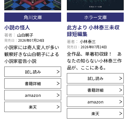
角川文庫
ホラー文庫
小説の怪人
此方より 小林泰三未収
録短編集
著者
山白朝子
発売日
2026年07月24日
著者
小林泰三
小説家には奇人変人が多い――
発売日
2026年07月24日
全作品、単著初収録！ あ
観察好きな山白朝子による
なたの知らない小林泰三作
小説家密告小説
品が、ここにある。
試し読み
試し読み
書籍詳細
書籍詳細
amazon
amazon
楽天
楽天