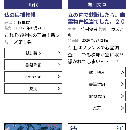
時代
角川文庫
仏の辰捕物帳
丸の内で就職したら、幽
霊物件担当でした。２０
著者
稲葉稔
発売日
2026年07月24日
著者
竹村優希
著者
カズア
これぞ捕物帳の王道！新シ
キ
発売日
2026年07月24日
リーズ第１弾
今度はフランスで心霊調
試し読み
査！ でも次郎が霊に取り
憑かれてしまい……！？
書籍詳細
試し読み
amazon
書籍詳細
楽天
amazon
楽天