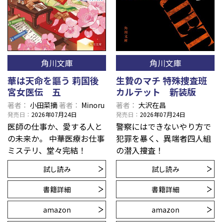
角川文庫
角川文庫
華は天命を謳う 莉国後
生贄のマチ 特殊捜査班
宮女医伝 五
カルテット 新装版
著者
小田菜摘
著者
Minoru
著者
大沢在昌
発売日
2026年07月24日
発売日
2026年07月24日
医師の仕事か、愛する人と
警察にはできないやり方で
の未来か。 中華医療お仕事
犯罪を暴く、異端者四人組
ミステリ、堂々完結！
の潜入捜査！
試し読み
試し読み
書籍詳細
書籍詳細
amazon
amazon