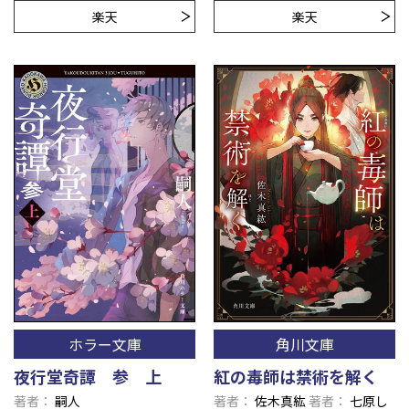
楽天
楽天
ホラー文庫
角川文庫
夜行堂奇譚 参 上
紅の毒師は禁術を解く
著者
嗣人
著者
佐木真紘
著者
七原し