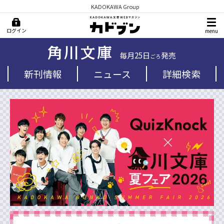
KADOKAWA Group
ログイン
menu
毎月25日
発売
ごろ
新刊情報
ニュース
詳細検索