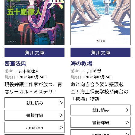
角川文庫
角川文庫
密室法典
海の教場
著者
五十嵐律人
著者
吉川英梨
発売日
2026年07月24日
発売日
2026年07月24日
現役弁護士作家が放つ、青
命と向き合う姿に感涙必
春リーガル・ミステリ！
至！海上保安学校が舞台の
「教場」物語
試し読み
試し読み
書籍詳細
書籍詳細
amazon
amazon