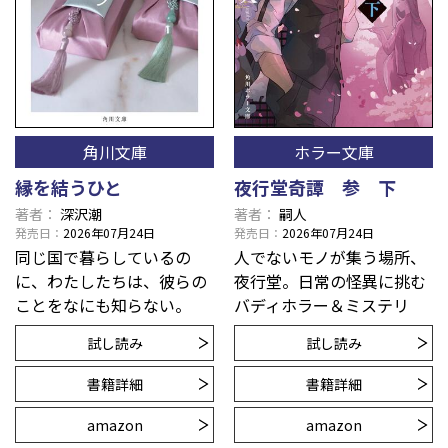
角川文庫
ホラー文庫
縁を結うひと
夜行堂奇譚 参 下
著者
深沢潮
著者
嗣人
発売日
2026年07月24日
発売日
2026年07月24日
同じ国で暮らしているの
人でないモノが集う場所、
に、わたしたちは、彼らの
夜行堂。日常の怪異に挑む
ことをなにも知らない。
バディホラー＆ミステリ
試し読み
試し読み
書籍詳細
書籍詳細
amazon
amazon