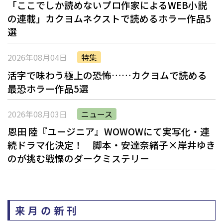
「ここでしか読めないプロ作家によるWEB小説
の連載」――カクヨムネクストで読めるホラー作品5
選
2026年08月04日
特集
活字で味わう極上の恐怖……カクヨムで読める
最恐ホラー作品5選
2026年08月03日
ニュース
恩田 陸『ユージニア』WOWOWにて実写化・連
続ドラマ化決定！ 脚本・安達奈緒子×岸井ゆき
のが挑む戦慄のダークミステリー
来月の新刊