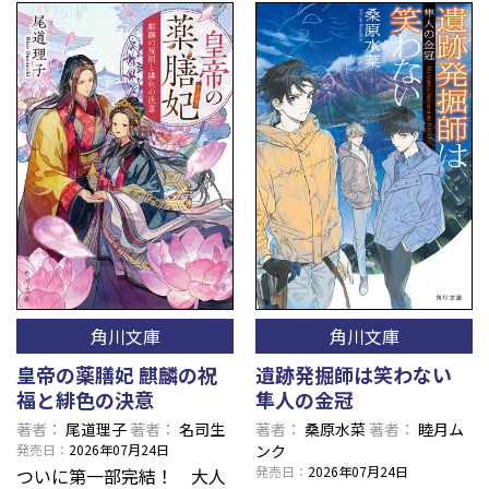
角川文庫
角川文庫
皇帝の薬膳妃 麒麟の祝
遺跡発掘師は笑わない
福と緋色の決意
隼人の金冠
著者
尾道理子
著者
名司生
著者
桑原水菜
著者
睦月ム
発売日
2026年07月24日
ンク
発売日
2026年07月24日
ついに第一部完結！ 大人