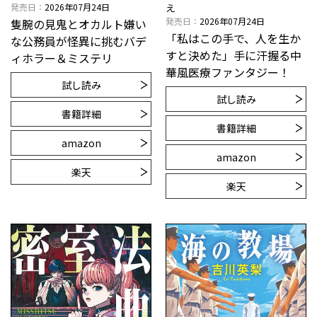
発売日
2026年07月24日
え
発売日
2026年07月24日
隻腕の見鬼とオカルト嫌い
「私はこの手で、人を生か
な公務員が怪異に挑むバデ
すと決めた」手に汗握る中
ィホラー＆ミステリ
華風医療ファンタジー！
試し読み
試し読み
書籍詳細
書籍詳細
amazon
amazon
楽天
楽天