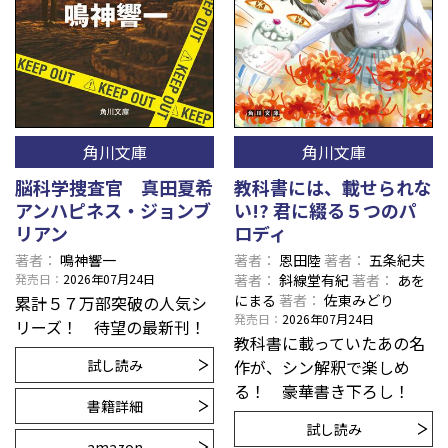
角川文庫
角川文庫
脳科学捜査官 真田夏希
教科書には、載せられな
アンハピネス・ジョンブ
い!? 君に綴る５つのパ
リアン
ロディ
著者
鳴神響一
著者
恩田陸
著者
五条紀夫
発売日
2026年07月24日
著者
斜線堂有紀
著者
あを
にまる
著者
佐東みどり
累計５７万部突破の人気シ
発売日
2026年07月24日
リーズ！ 待望の最新刊！
教科書に載っていたあの名
試し読み
作が、シン解釈で楽しめ
る！ 豪華書き下ろし！
書籍詳細
試し読み
amazon