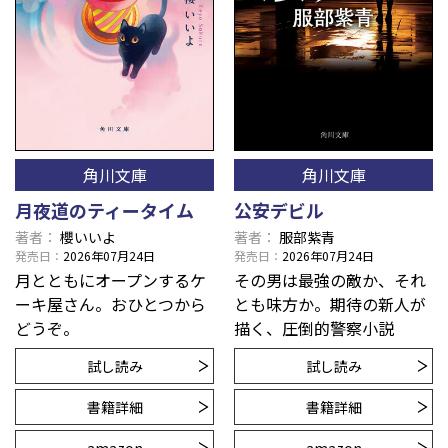
角川文庫
角川文庫
月夜道のティータイム
公安デビル
著者
櫻いいよ
著者
服部紫青
発売日
2026年07月24日
発売日
2026年07月24日
月とともにオープンするケ
その男は最強の敵か、それ
ーキ屋さん。おひとつから
とも味方か。期待の新人が
どうぞ。
描く、圧倒的警察小説
試し読み
試し読み
書籍詳細
書籍詳細