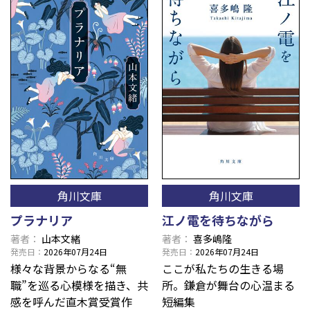
角川文庫
角川文庫
プラナリア
江ノ電を待ちながら
著者
山本文緒
著者
喜多嶋隆
発売日
2026年07月24日
発売日
2026年07月24日
様々な背景からなる“無
ここが私たちの生きる場
職”を巡る心模様を描き、共
所。鎌倉が舞台の心温まる
感を呼んだ直木賞受賞作
短編集