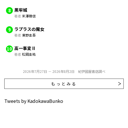
黒牢城
8
著者
米澤穂信
ラプラスの魔女
9
著者
東野圭吾
高一事変 II
10
著者
松岡圭祐
2026年7月27日 － 2026年8月2日 紀伊國屋書店調べ
もっとみる
Tweets by KadokawaBunko