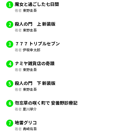
魔女と過ごした七日間
1
著者
東野圭吾
殺人の門 上 新装版
2
著者
東野圭吾
７７７ トリプルセブン
3
著者
伊坂幸太郎
ナミヤ雑貨店の奇蹟
4
著者
東野圭吾
殺人の門 下 新装版
5
著者
東野圭吾
勿忘草の咲く町で 安曇野診療記
6
著者
夏川草介
地雷グリコ
7
著者
青崎有吾