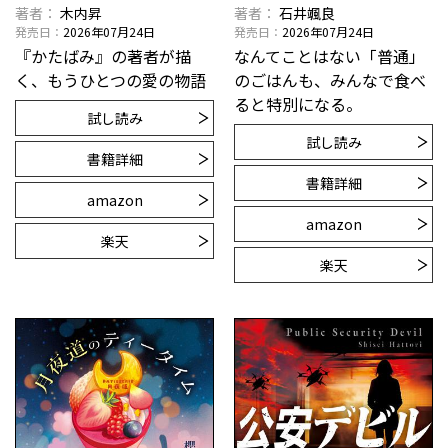
著者
木内昇
著者
石井颯良
発売日
2026年07月24日
発売日
2026年07月24日
『かたばみ』の著者が描
なんてことはない「普通」
く、もうひとつの愛の物語
のごはんも、みんなで食べ
ると特別になる。
試し読み
試し読み
書籍詳細
書籍詳細
amazon
amazon
楽天
楽天