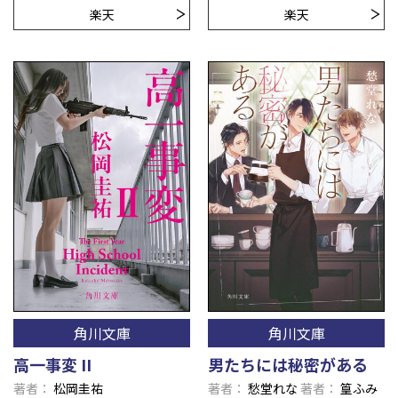
楽天
楽天
角川文庫
角川文庫
高一事変 II
男たちには秘密がある
著者
松岡圭祐
著者
愁堂れな
著者
篁ふみ