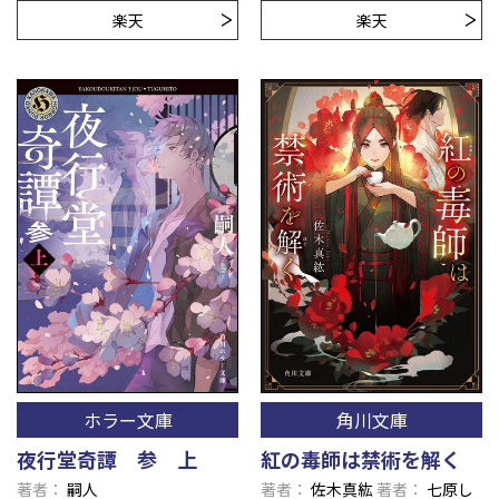
楽天
楽天
ホラー文庫
角川文庫
夜行堂奇譚 参 上
紅の毒師は禁術を解く
著者
嗣人
著者
佐木真紘
著者
七原し