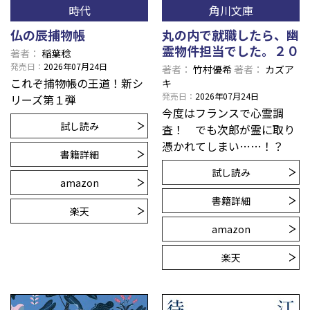
時代
角川文庫
仏の辰捕物帳
丸の内で就職したら、幽
霊物件担当でした。２０
著者
稲葉稔
発売日
2026年07月24日
著者
竹村優希
著者
カズア
これぞ捕物帳の王道！新シ
キ
発売日
2026年07月24日
リーズ第１弾
今度はフランスで心霊調
試し読み
査！ でも次郎が霊に取り
憑かれてしまい……！？
書籍詳細
試し読み
amazon
書籍詳細
楽天
amazon
楽天