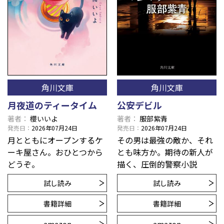
角川文庫
角川文庫
月夜道のティータイム
公安デビル
著者
櫻いいよ
著者
服部紫青
発売日
2026年07月24日
発売日
2026年07月24日
月とともにオープンするケ
その男は最強の敵か、それ
ーキ屋さん。おひとつから
とも味方か。期待の新人が
どうぞ。
描く、圧倒的警察小説
試し読み
試し読み
書籍詳細
書籍詳細