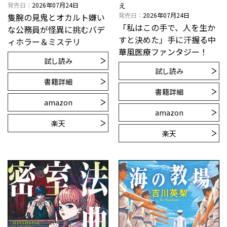
発売日
2026年07月24日
え
発売日
2026年07月24日
隻腕の見鬼とオカルト嫌い
「私はこの手で、人を生か
な公務員が怪異に挑むバデ
すと決めた」手に汗握る中
ィホラー＆ミステリ
華風医療ファンタジー！
試し読み
試し読み
書籍詳細
書籍詳細
amazon
amazon
楽天
楽天