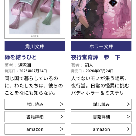
角川文庫
ホラー文庫
縁を結うひと
夜行堂奇譚 参 下
著者
深沢潮
著者
嗣人
発売日
2026年07月24日
発売日
2026年07月24日
同じ国で暮らしているの
人でないモノが集う場所、
に、わたしたちは、彼らの
夜行堂。日常の怪異に挑む
ことをなにも知らない。
バディホラー＆ミステリ
試し読み
試し読み
書籍詳細
書籍詳細
amazon
amazon