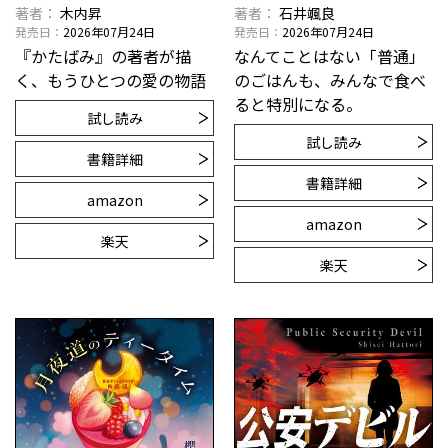
著者
木内昇
著者
石井颯良
発売日
2026年07月24日
発売日
2026年07月24日
『かたばみ』の著者が描
なんてことはない「普通」
く、もうひとつの愛の物語
のごはんも、みんなで食べ
ると特別になる。
試し読み
試し読み
書籍詳細
書籍詳細
amazon
amazon
楽天
楽天