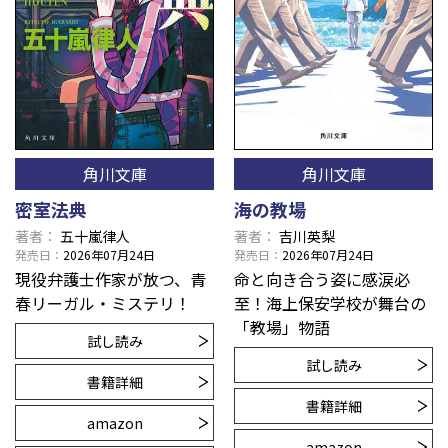
角川文庫
角川文庫
密室法典
海の教場
著者
五十嵐律人
著者
吉川英梨
発売日
2026年07月24日
発売日
2026年07月24日
現役弁護士作家が放つ、青
命と向き合う姿に感涙必
春リーガル・ミステリ！
至！海上保安学校が舞台の
「教場」物語
試し読み
試し読み
書籍詳細
書籍詳細
amazon
amazon