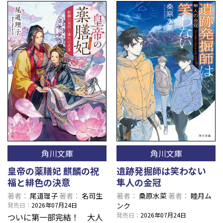
角川文庫
角川文庫
皇帝の薬膳妃 麒麟の祝
遺跡発掘師は笑わない
福と緋色の決意
隼人の金冠
著者
尾道理子
著者
名司生
著者
桑原水菜
著者
睦月ム
発売日
2026年07月24日
ンク
発売日
2026年07月24日
ついに第一部完結！ 大人