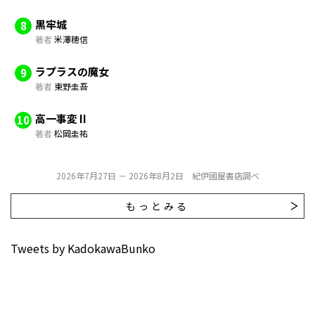
黒牢城
8
著者
米澤穂信
ラプラスの魔女
9
著者
東野圭吾
高一事変 II
10
著者
松岡圭祐
2026年7月27日 － 2026年8月2日 紀伊國屋書店調べ
もっとみる
Tweets by KadokawaBunko