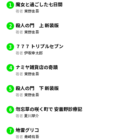
魔女と過ごした七日間
1
著者
東野圭吾
殺人の門 上 新装版
2
著者
東野圭吾
７７７ トリプルセブン
3
著者
伊坂幸太郎
ナミヤ雑貨店の奇蹟
4
著者
東野圭吾
殺人の門 下 新装版
5
著者
東野圭吾
勿忘草の咲く町で 安曇野診療記
6
著者
夏川草介
地雷グリコ
7
著者
青崎有吾