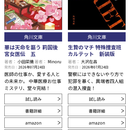
角川文庫
角川文庫
華は天命を謳う 莉国後
生贄のマチ 特殊捜査班
宮女医伝 五
カルテット 新装版
著者
小田菜摘
著者
Minoru
著者
大沢在昌
発売日
2026年07月24日
発売日
2026年07月24日
医師の仕事か、愛する人と
警察にはできないやり方で
の未来か。 中華医療お仕事
犯罪を暴く、異端者四人組
ミステリ、堂々完結！
の潜入捜査！
試し読み
試し読み
書籍詳細
書籍詳細
amazon
amazon