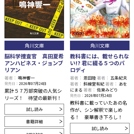
角川文庫
角川文庫
脳科学捜査官 真田夏希
教科書には、載せられな
アンハピネス・ジョンブ
い!? 君に綴る５つのパ
リアン
ロディ
著者
鳴神響一
著者
恩田陸
著者
五条紀夫
発売日
2026年07月24日
著者
斜線堂有紀
著者
あを
にまる
著者
佐東みどり
累計５７万部突破の人気シ
発売日
2026年07月24日
リーズ！ 待望の最新刊！
教科書に載っていたあの名
試し読み
作が、シン解釈で楽しめ
る！ 豪華書き下ろし！
書籍詳細
試し読み
amazon