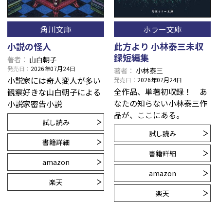
角川文庫
ホラー文庫
小説の怪人
此方より 小林泰三未収
録短編集
著者
山白朝子
発売日
2026年07月24日
著者
小林泰三
小説家には奇人変人が多い――
発売日
2026年07月24日
全作品、単著初収録！ あ
観察好きな山白朝子による
なたの知らない小林泰三作
小説家密告小説
品が、ここにある。
試し読み
試し読み
書籍詳細
書籍詳細
amazon
amazon
楽天
楽天