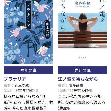
角川文庫
角川文庫
プラナリア
江ノ電を待ちながら
著者
山本文緒
著者
喜多嶋隆
発売日
2026年07月24日
発売日
2026年07月24日
様々な背景からなる“無
ここが私たちの生きる場
職”を巡る心模様を描き、共
所。鎌倉が舞台の心温まる
感を呼んだ直木賞受賞作
短編集