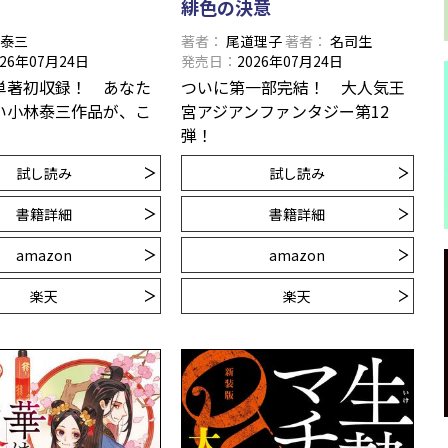
緋色の決意
林泰三
著者
尾道理子
著者
名司生
026年07月24日
発売日
2026年07月24日
単著初収録！ あなた
ついに第一部完結！ 大人気王
い小林泰三作品が、こ
宮アジアンファンタジー第12
。
弾！
試し読み
試し読み
書籍詳細
書籍詳細
amazon
amazon
楽天
楽天