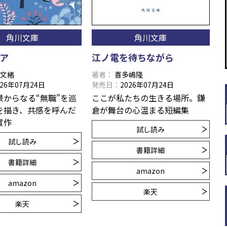
角川文庫
角川文庫
ア
江ノ電を待ちながら
本文緒
著者
喜多嶋隆
026年07月24日
発売日
2026年07月24日
景からなる“無職”を巡
ここが私たちの生きる場所。鎌
を描き、共感を呼んだ
倉が舞台の心温まる短編集
賞作
試し読み
試し読み
書籍詳細
書籍詳細
amazon
amazon
楽天
楽天