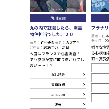
角川文庫
丸の内で就職したら、幽霊
プラナリ
物件担当でした。２０
著者
山
発売日
2
著者
竹村優希
著者
カズアキ
様々な背
発売日
2026年07月24日
る心模様
今度はフランスで心霊調査！
直木賞受
でも次郎が霊に取り憑かれてし
まい……！？
試し読み
書籍詳細
amazon
楽天