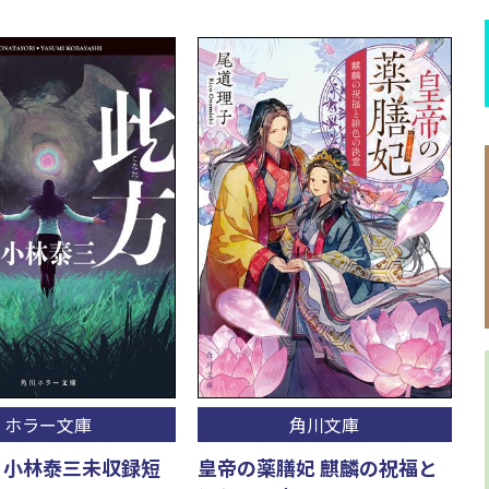
ホラー文庫
角川文庫
 小林泰三未収録短
皇帝の薬膳妃 麒麟の祝福と