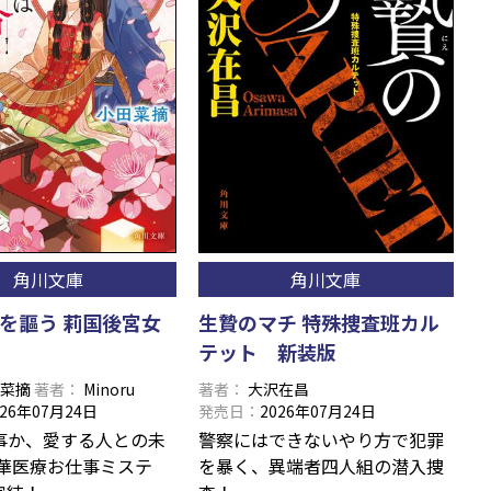
角川文庫
角川文庫
を謳う 莉国後宮女
生贄のマチ 特殊捜査班カル
テット 新装版
田菜摘
著者
Minoru
著者
大沢在昌
026年07月24日
発売日
2026年07月24日
事か、愛する人との未
警察にはできないやり方で犯罪
中華医療お仕事ミステ
を暴く、異端者四人組の潜入捜