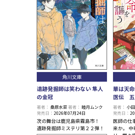
角川文庫
遺跡発掘師は笑わない 隼人
華は天命
の金冠
医伝 五
著者
桑原水菜
著者
睦月ムンク
著者
小
発売日
2026年07月24日
発売日
2
次の舞台は鹿児島県霧島市！
医師の仕
遺跡発掘師ミステリ第２２弾！
来か。 