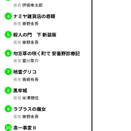
著者
伊坂幸太郎
ナミヤ雑貨店の奇蹟
4
著者
東野圭吾
殺人の門 下 新装版
5
著者
東野圭吾
勿忘草の咲く町で 安曇野診療記
6
著者
夏川草介
地雷グリコ
7
著者
青崎有吾
黒牢城
8
著者
米澤穂信
ラプラスの魔女
9
著者
東野圭吾
高一事変 II
10