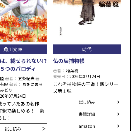
角川文庫
時代
は、載せられない!?
仏の辰捕物帳
５つのパロディ
著者
稲葉稔
発売日
2026年07月24日
田陸
著者
五条紀夫
著
これぞ捕物帳の王道！新シリー
堂有紀
著者
あをにまる
東みどり
ズ第１弾
026年07月24日
試し読み
載っていたあの名作
解釈で楽しめる！ 豪
書籍詳細
ろし！
amazon
試し読み