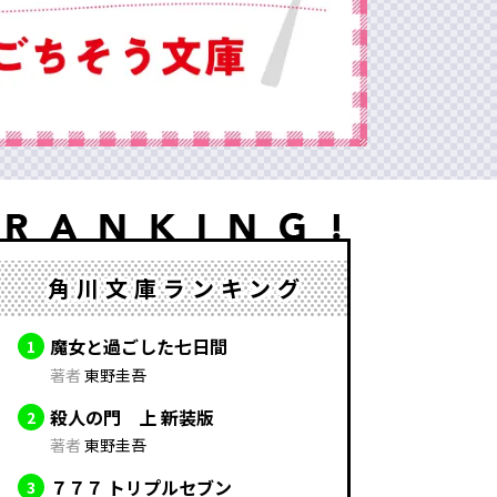
角川文庫ランキング
魔女と過ごした七日間
1
著者
東野圭吾
殺人の門 上 新装版
2
著者
東野圭吾
７７７ トリプルセブン
3