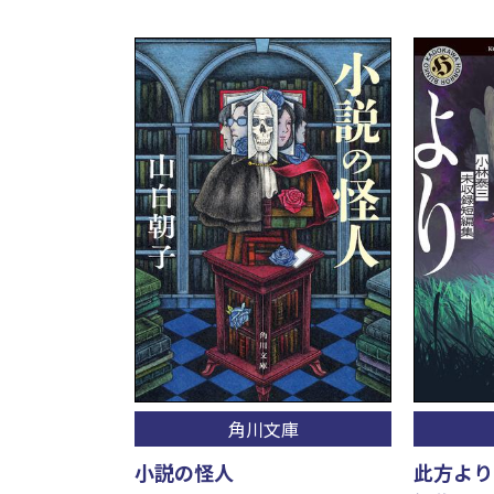
角川文庫
小説の怪人
此方より