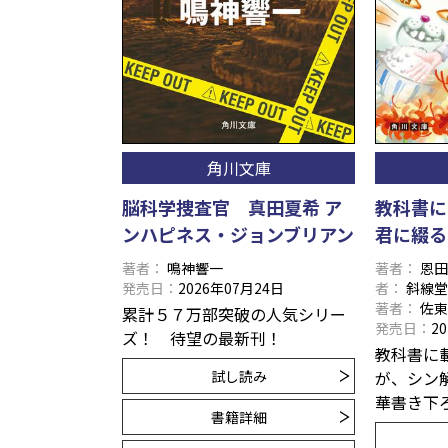
角川文庫
脳科学捜査官 真田夏希 ア
教科書に
ンハピネス・ジョンブリアン
君に綴る
著者
鳴神響一
著者
恩
発売日
2026年07月24日
者
斜線
著者
佐
累計５７万部突破の人気シリー
発売日
2
ズ！ 待望の最新刊！
教科書に
試し読み
が、シン
華書き下
書籍詳細