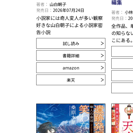
編集
著者
山白朝子
発売日
2026年07月24日
著者
小
小説家には奇人変人が多い――観察
発売日
2
好きな山白朝子による小説家密
全作品、
告小説
の知らな
こにある
試し読み
書籍詳細
amazon
楽天