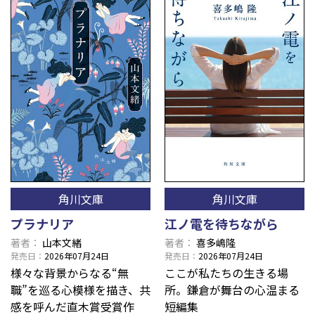
角川文庫
角川文庫
プラナリア
江ノ電を待ちながら
著者
山本文緒
著者
喜多嶋隆
発売日
2026年07月24日
発売日
2026年07月24日
様々な背景からなる“無
ここが私たちの生きる場
職”を巡る心模様を描き、共
所。鎌倉が舞台の心温まる
感を呼んだ直木賞受賞作
短編集