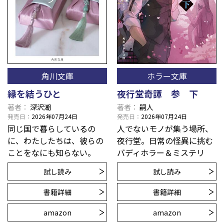
角川文庫
ホラー文庫
縁を結うひと
夜行堂奇譚 参 下
著者
深沢潮
著者
嗣人
発売日
2026年07月24日
発売日
2026年07月24日
同じ国で暮らしているの
人でないモノが集う場所、
に、わたしたちは、彼らの
夜行堂。日常の怪異に挑む
ことをなにも知らない。
バディホラー＆ミステリ
試し読み
試し読み
書籍詳細
書籍詳細
amazon
amazon