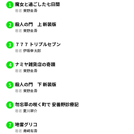
魔女と過ごした七日間
1
著者
東野圭吾
殺人の門 上 新装版
2
著者
東野圭吾
７７７ トリプルセブン
3
著者
伊坂幸太郎
ナミヤ雑貨店の奇蹟
4
著者
東野圭吾
殺人の門 下 新装版
5
著者
東野圭吾
勿忘草の咲く町で 安曇野診療記
6
著者
夏川草介
地雷グリコ
7
著者
青崎有吾