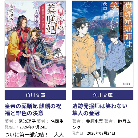
角川文庫
角川文庫
皇帝の薬膳妃 麒麟の祝
遺跡発掘師は笑わない
福と緋色の決意
隼人の金冠
著者
尾道理子
著者
名司生
著者
桑原水菜
著者
睦月ム
発売日
2026年07月24日
ンク
発売日
2026年07月24日
ついに第一部完結！ 大人