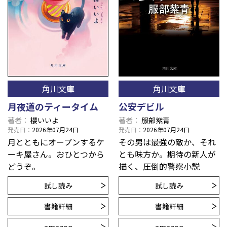
角川文庫
角川文庫
月夜道のティータイム
公安デビル
著者
櫻いいよ
著者
服部紫青
発売日
2026年07月24日
発売日
2026年07月24日
月とともにオープンするケ
その男は最強の敵か、それ
ーキ屋さん。おひとつから
とも味方か。期待の新人が
どうぞ。
描く、圧倒的警察小説
試し読み
試し読み
書籍詳細
書籍詳細