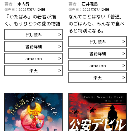
著者
木内昇
著者
石井颯良
発売日
2026年07月24日
発売日
2026年07月24日
『かたばみ』の著者が描
なんてことはない「普通」
く、もうひとつの愛の物語
のごはんも、みんなで食べ
ると特別になる。
試し読み
試し読み
書籍詳細
書籍詳細
amazon
amazon
楽天
楽天