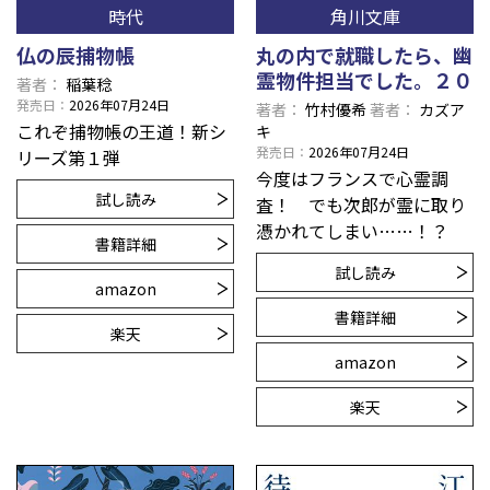
時代
角川文庫
仏の辰捕物帳
丸の内で就職したら、幽
霊物件担当でした。２０
著者
稲葉稔
発売日
2026年07月24日
著者
竹村優希
著者
カズア
これぞ捕物帳の王道！新シ
キ
発売日
2026年07月24日
リーズ第１弾
今度はフランスで心霊調
試し読み
査！ でも次郎が霊に取り
憑かれてしまい……！？
書籍詳細
試し読み
amazon
書籍詳細
楽天
amazon
楽天