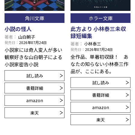
角川文庫
ホラー文庫
小説の怪人
此方より 小林泰三未収
録短編集
著者
山白朝子
発売日
2026年07月24日
著者
小林泰三
小説家には奇人変人が多い――
発売日
2026年07月24日
全作品、単著初収録！ あ
観察好きな山白朝子による
なたの知らない小林泰三作
小説家密告小説
品が、ここにある。
試し読み
試し読み
書籍詳細
書籍詳細
amazon
amazon
楽天
楽天