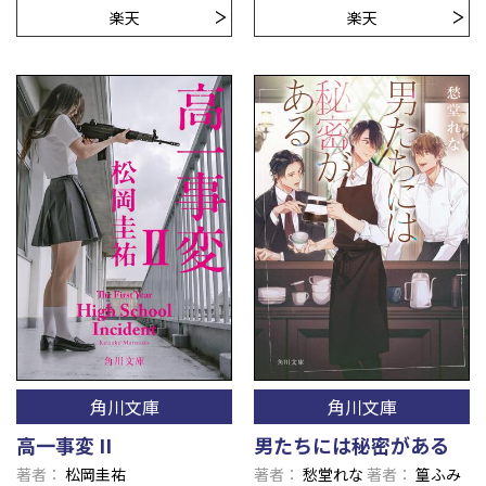
楽天
楽天
角川文庫
角川文庫
高一事変 II
男たちには秘密がある
著者
松岡圭祐
著者
愁堂れな
著者
篁ふみ