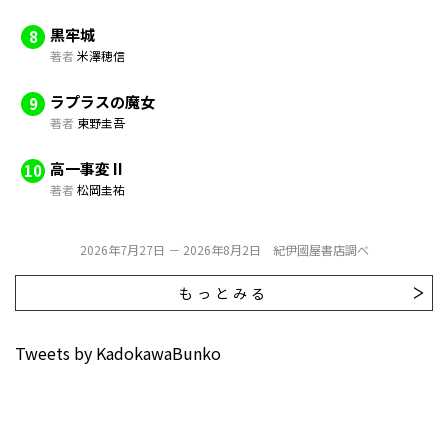
黒牢城
8
著者
米澤穂信
ラプラスの魔女
9
著者
東野圭吾
高一事変 II
10
著者
松岡圭祐
2026年7月27日 － 2026年8月2日 紀伊國屋書店調べ
もっとみる
Tweets by KadokawaBunko