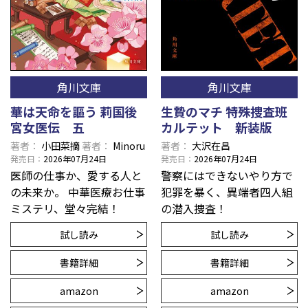
角川文庫
角川文庫
華は天命を謳う 莉国後
生贄のマチ 特殊捜査班
宮女医伝 五
カルテット 新装版
著者
小田菜摘
著者
Minoru
著者
大沢在昌
発売日
2026年07月24日
発売日
2026年07月24日
医師の仕事か、愛する人と
警察にはできないやり方で
の未来か。 中華医療お仕事
犯罪を暴く、異端者四人組
ミステリ、堂々完結！
の潜入捜査！
試し読み
試し読み
書籍詳細
書籍詳細
amazon
amazon