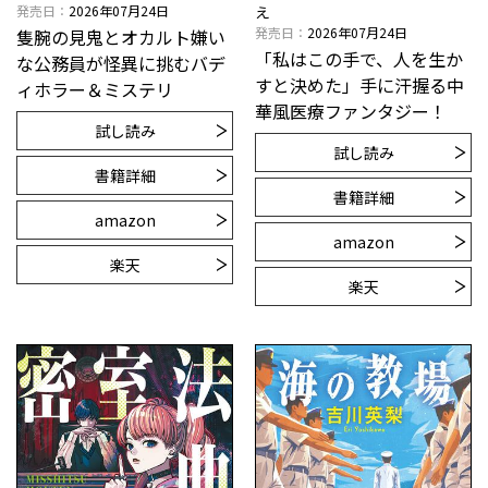
発売日
2026年07月24日
え
発売日
2026年07月24日
隻腕の見鬼とオカルト嫌い
「私はこの手で、人を生か
な公務員が怪異に挑むバデ
すと決めた」手に汗握る中
ィホラー＆ミステリ
華風医療ファンタジー！
試し読み
試し読み
書籍詳細
書籍詳細
amazon
amazon
楽天
楽天