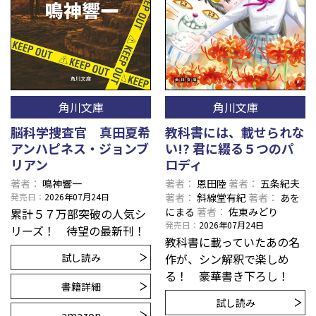
角川文庫
角川文庫
脳科学捜査官 真田夏希
教科書には、載せられな
アンハピネス・ジョンブ
い!? 君に綴る５つのパ
リアン
ロディ
著者
鳴神響一
著者
恩田陸
著者
五条紀夫
発売日
2026年07月24日
著者
斜線堂有紀
著者
あを
にまる
著者
佐東みどり
累計５７万部突破の人気シ
発売日
2026年07月24日
リーズ！ 待望の最新刊！
教科書に載っていたあの名
試し読み
作が、シン解釈で楽しめ
る！ 豪華書き下ろし！
書籍詳細
試し読み
amazon