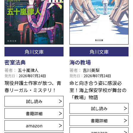
角川文庫
角川文庫
密室法典
海の教場
著者
五十嵐律人
著者
吉川英梨
発売日
2026年07月24日
発売日
2026年07月24日
現役弁護士作家が放つ、青
命と向き合う姿に感涙必
春リーガル・ミステリ！
至！海上保安学校が舞台の
「教場」物語
試し読み
試し読み
書籍詳細
書籍詳細
amazon
amazon