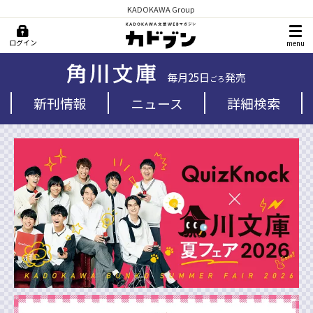
KADOKAWA Group
ログイン
menu
毎月25日
発売
ごろ
新刊情報
ニュース
詳細検索