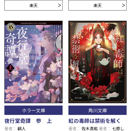
楽天
楽天
ホラー文庫
角川文庫
夜行堂奇譚 参 上
紅の毒師は禁術を解く
著者
嗣人
著者
佐木真紘
著者
七原し