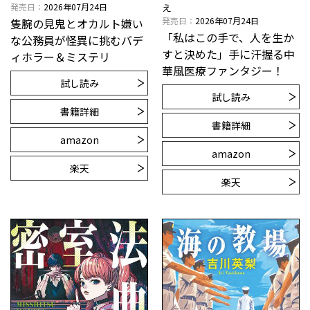
発売日
2026年07月24日
え
発売日
2026年07月24日
隻腕の見鬼とオカルト嫌い
「私はこの手で、人を生か
な公務員が怪異に挑むバデ
すと決めた」手に汗握る中
ィホラー＆ミステリ
華風医療ファンタジー！
試し読み
試し読み
書籍詳細
書籍詳細
amazon
amazon
楽天
楽天