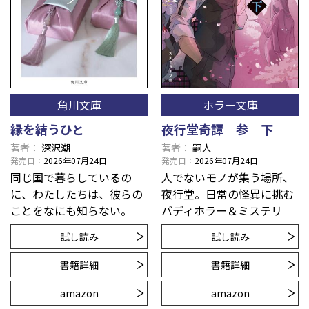
角川文庫
ホラー文庫
縁を結うひと
夜行堂奇譚 参 下
著者
深沢潮
著者
嗣人
発売日
2026年07月24日
発売日
2026年07月24日
同じ国で暮らしているの
人でないモノが集う場所、
に、わたしたちは、彼らの
夜行堂。日常の怪異に挑む
ことをなにも知らない。
バディホラー＆ミステリ
試し読み
試し読み
書籍詳細
書籍詳細
amazon
amazon