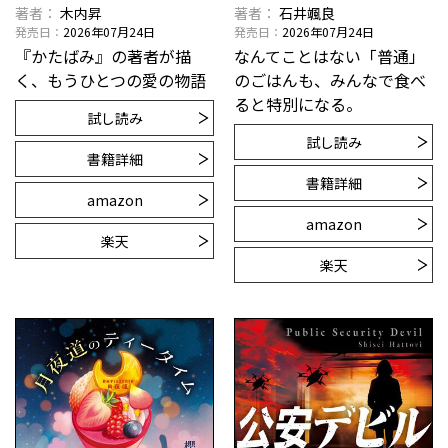
著者
木内昇
著者
石井颯良
発売日
2026年07月24日
発売日
2026年07月24日
『かたばみ』の著者が描
なんてことはない「普通」
く、もうひとつの愛の物語
のごはんも、みんなで食べ
ると特別になる。
試し読み
試し読み
書籍詳細
書籍詳細
amazon
amazon
楽天
楽天