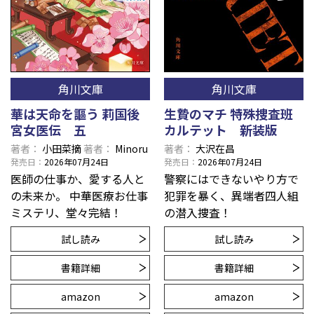
角川文庫
角川文庫
華は天命を謳う 莉国後
生贄のマチ 特殊捜査班
宮女医伝 五
カルテット 新装版
著者
小田菜摘
著者
Minoru
著者
大沢在昌
発売日
2026年07月24日
発売日
2026年07月24日
医師の仕事か、愛する人と
警察にはできないやり方で
の未来か。 中華医療お仕事
犯罪を暴く、異端者四人組
ミステリ、堂々完結！
の潜入捜査！
試し読み
試し読み
書籍詳細
書籍詳細
amazon
amazon