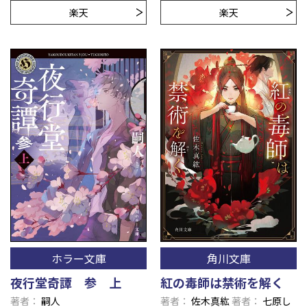
楽天
楽天
ホラー文庫
角川文庫
夜行堂奇譚 参 上
紅の毒師は禁術を解く
著者
嗣人
著者
佐木真紘
著者
七原し