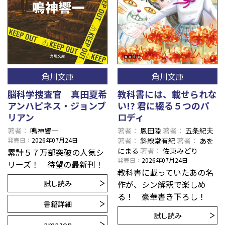
角川文庫
角川文庫
脳科学捜査官 真田夏希
教科書には、載せられな
アンハピネス・ジョンブ
い!? 君に綴る５つのパ
リアン
ロディ
著者
鳴神響一
著者
恩田陸
著者
五条紀夫
発売日
2026年07月24日
著者
斜線堂有紀
著者
あを
にまる
著者
佐東みどり
累計５７万部突破の人気シ
発売日
2026年07月24日
リーズ！ 待望の最新刊！
教科書に載っていたあの名
試し読み
作が、シン解釈で楽しめ
る！ 豪華書き下ろし！
書籍詳細
試し読み
amazon