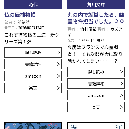
時代
角川文庫
仏の辰捕物帳
丸の内で就職したら、幽
霊物件担当でした。２０
著者
稲葉稔
発売日
2026年07月24日
著者
竹村優希
著者
カズア
これぞ捕物帳の王道！新シ
キ
発売日
2026年07月24日
リーズ第１弾
今度はフランスで心霊調
試し読み
査！ でも次郎が霊に取り
憑かれてしまい……！？
書籍詳細
試し読み
amazon
書籍詳細
楽天
amazon
楽天