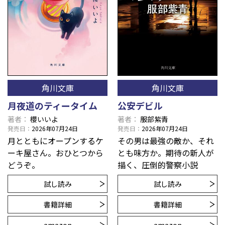
角川文庫
角川文庫
月夜道のティータイム
公安デビル
著者
櫻いいよ
著者
服部紫青
発売日
2026年07月24日
発売日
2026年07月24日
月とともにオープンするケ
その男は最強の敵か、それ
ーキ屋さん。おひとつから
とも味方か。期待の新人が
どうぞ。
描く、圧倒的警察小説
試し読み
試し読み
書籍詳細
書籍詳細