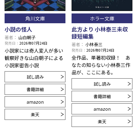
角川文庫
ホラー文庫
小説の怪人
此方より 小林泰三未収
録短編集
著者
山白朝子
発売日
2026年07月24日
著者
小林泰三
小説家には奇人変人が多い――
発売日
2026年07月24日
全作品、単著初収録！ あ
観察好きな山白朝子による
なたの知らない小林泰三作
小説家密告小説
品が、ここにある。
試し読み
試し読み
書籍詳細
書籍詳細
amazon
amazon
楽天
楽天