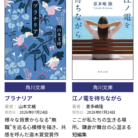
角川文庫
角川文庫
プラナリア
江ノ電を待ちながら
著者
山本文緒
著者
喜多嶋隆
発売日
2026年07月24日
発売日
2026年07月24日
様々な背景からなる“無
ここが私たちの生きる場
職”を巡る心模様を描き、共
所。鎌倉が舞台の心温まる
感を呼んだ直木賞受賞作
短編集