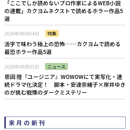
「ここでしか読めないプロ作家によるWEB小説
の連載」――カクヨムネクストで読めるホラー作品5
選
2026年08月04日
特集
活字で味わう極上の恐怖……カクヨムで読める
最恐ホラー作品5選
2026年08月03日
ニュース
恩田 陸『ユージニア』WOWOWにて実写化・連
続ドラマ化決定！ 脚本・安達奈緒子×岸井ゆき
のが挑む戦慄のダークミステリー
来月の新刊