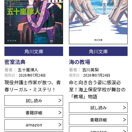
角川文庫
角川文庫
密室法典
海の教場
著者
五十嵐律人
著者
吉川英梨
発売日
2026年07月24日
発売日
2026年07月24日
現役弁護士作家が放つ、青
命と向き合う姿に感涙必
春リーガル・ミステリ！
至！海上保安学校が舞台の
「教場」物語
試し読み
試し読み
書籍詳細
書籍詳細
amazon
amazon