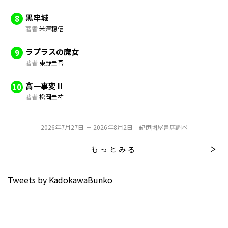
黒牢城
8
著者
米澤穂信
ラプラスの魔女
9
著者
東野圭吾
高一事変 II
10
著者
松岡圭祐
2026年7月27日 － 2026年8月2日 紀伊國屋書店調べ
もっとみる
Tweets by KadokawaBunko