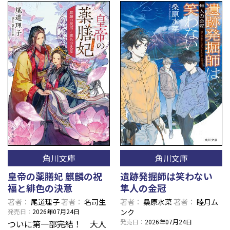
角川文庫
角川文庫
皇帝の薬膳妃 麒麟の祝
遺跡発掘師は笑わない
福と緋色の決意
隼人の金冠
著者
尾道理子
著者
名司生
著者
桑原水菜
著者
睦月ム
発売日
2026年07月24日
ンク
発売日
2026年07月24日
ついに第一部完結！ 大人