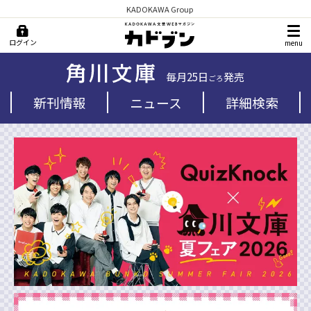
KADOKAWA Group
ログイン
menu
毎月25日
発売
ごろ
新刊情報
ニュース
詳細検索