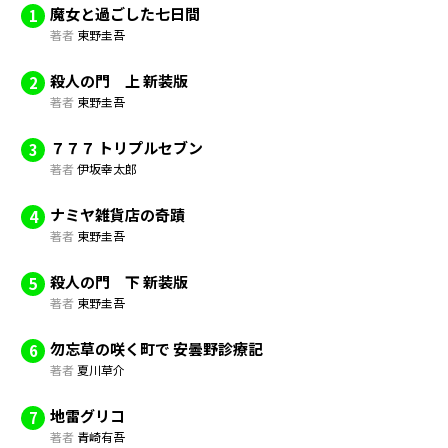
魔女と過ごした七日間
1
著者
東野圭吾
殺人の門 上 新装版
2
著者
東野圭吾
７７７ トリプルセブン
3
著者
伊坂幸太郎
ナミヤ雑貨店の奇蹟
4
著者
東野圭吾
殺人の門 下 新装版
5
著者
東野圭吾
勿忘草の咲く町で 安曇野診療記
6
著者
夏川草介
地雷グリコ
7
著者
青崎有吾