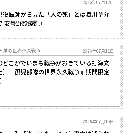
2026年07月12日
役医師から見た「人の死」とは――夏川草介
で 安曇野診療記』
部隊の世界永久戦争
2026年07月11日
どこかでいまも戦争がおきている――打海文
上） 孤児部隊の世界永久戦争』期間限定
6）
2026年07月10日