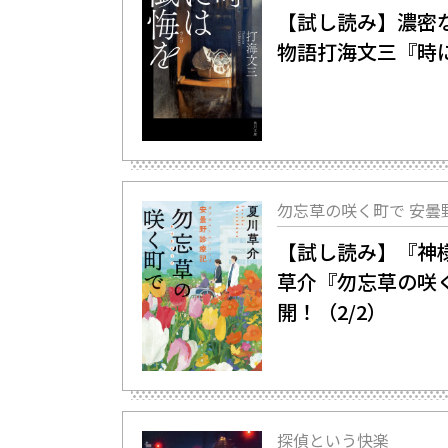
【試し読み】濃密
物語――打海文三『
勿忘草の咲く町で 安曇
【試し読み】『神様
草介『勿忘草の咲
開！（2/2）
探偵という快楽