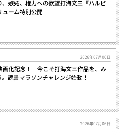
、嫉妬、権力への欲望――打海文三『ハルビ
リューム特別公開
2026年07月06日
映画化記念！ 今こそ打海文三作品を、み
う。読書マラソンチャレンジ始動！
2026年07月06日