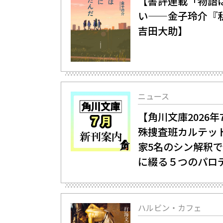
【書評連載「物語
い——金子玲介『
吉田大助】
ニュース
【角川文庫2026
殊捜査班カルテッ
家5名のシン解釈で
に綴る５つのパロ
ハルビン・カフェ