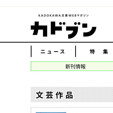
ニュース
特 集
新刊情報
文芸作品