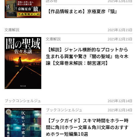
読み物
2025年12月22日
【作品情報まとめ】京極夏彦『猿』
文庫解説
2025年12月15日
文庫解説
2025年12月15日
【解説】ジャンル横断的なプロットから
生まれる興奮や驚き――『闇の聖域』佐々木
譲【文庫巻末解説：朝宮運河】
ブックコンシェルジュ
2025年12月14日
ブックコンシェルジュ
2025年12月14日
【ブックガイド】スキマ時間をホラー時
間に――角川ホラー文庫＆角川文庫のおすす
めホラー短編集10選