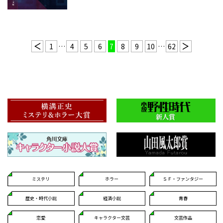
1
…
4
5
6
7
8
9
10
…
62
ミステリ
ホラー
ＳＦ・ファンタジー
歴史・時代小説
経済小説
青春
恋愛
キャラクター文芸
文芸作品