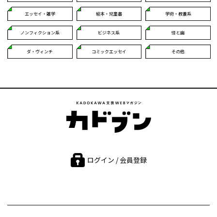
エッセイ・雑学
絵本・児童書
学術・教養系
ノンフィクション系
ビジネス系
怪と幽
ダ・ヴィンチ
コミックエッセイ
その他
ログイン / 会員登録