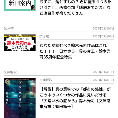
ちずに、落とすもの？ 君に綴る４つの駆
け引き』、西條奈加『隠居おてだま』な
ど注目作が盛りだくさん！
読み物
2025年12月04日
読み物
2025年12月04日
あなたが読むべき鈴木光司作品はこれ
だ！！！ 日本ホラー界の帝王・鈴木光
司35周年記念特集
文庫解説
2025年11月25日
文庫解説
2025年11月25日
【解説】真の意味での「都市の感性」が
この中のいくつかの作品に見いだせる――
『仄暗い水の底から』鈴木光司【文庫巻
末解説：篠田節子】