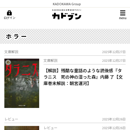
KADOKAWA Group
ログイン
menu
ホラー
文庫解説
2025年12月27日
文庫解説
2025年12月27日
【解説】残酷な童話のような読後感――『タ
ラニス 死の神の湿った森』内藤 了【文
庫巻末解説：朝宮運河】
レビュー
2025年12月26日
レビュー
2025年12月26日