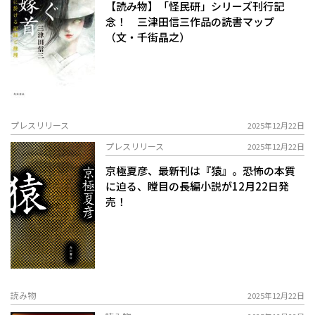
【読み物】「怪民研」シリーズ刊行記
念！ 三津田信三作品の読書マップ
（文・千街晶之）
プレスリリース
2025年12月22日
プレスリリース
2025年12月22日
京極夏彦、最新刊は『猿』。恐怖の本質
に迫る、瞠目の長編小説が12月22日発
売！
読み物
2025年12月22日