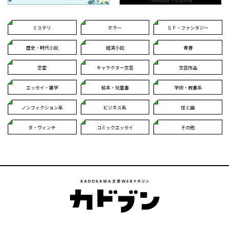
ミステリ
ホラー
ＳＦ・ファンタジー
歴史・時代小説
経済小説
青春
恋愛
キャラクター文芸
文芸作品
エッセイ・雑学
絵本・児童書
学術・教養系
ノンフィクション系
ビジネス系
怪と幽
ダ・ヴィンチ
コミックエッセイ
その他