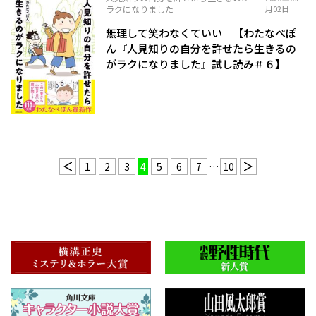
ラクになりました
月02日
無理して笑わなくていい 【わたなべぽ
ん『人見知りの自分を許せたら生きるの
がラクになりました』試し読み＃６】
1
2
3
4
5
6
7
…
10