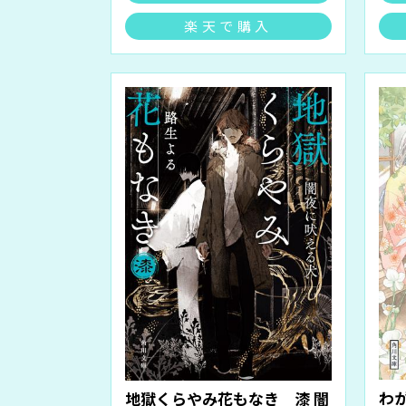
楽天で購入
わ
地獄くらやみ花もなき 漆 闇