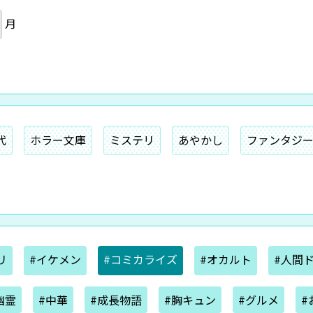
月
代
ホラー文庫
ミステリ
あやかし
ファンタジ
リ
#イケメン
#コミカライズ
#オカルト
#人間
幽霊
#中華
#成長物語
#胸キュン
#グルメ
#