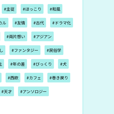
#主従
#ほっこり
#和風
カル
#友情
#古代
#ドラマ化
#両片想い
#アジアン
し
#ファンタジー
#民俗学
生
#年の差
#びっくり
#犬
#西欧
#カフェ
#巻き戻り
#天才
#アンソロジー