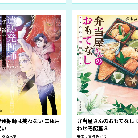
跡発掘師は笑わない 三体月
弁当屋さんのおもてなし 
呪い
わせ宅配篇３
：
桑原水菜
著者：
喜多みどり