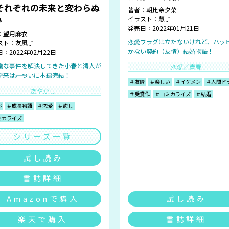
 それぞれの未来と変わらぬ
著者：
朝比奈夕菜
い
イラスト：
慧子
発売日：2022年01月21日
：
望月麻衣
恋愛フラグは立たないけれど、ハッ
スト：
友風子
かない契約（友情）結婚物語！
：2022年02月22日
議な事件を解決してきた小春と澪人が
恋愛／青春
将来は――。ついに本編完結！
＃友情
＃楽しい
＃イケメン
＃人間ド
あやかし
＃受賞作
＃コミカライズ
＃結婚
都
＃成長物語
＃恋愛
＃癒し
ミカライズ
シリーズ一覧
試し読み
書誌詳細
Amazonで購入
試し読み
楽天で購入
書誌詳細