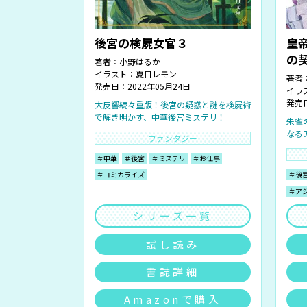
後宮の検屍女官３
皇
の
著者：
小野はるか
イラスト：
夏目レモン
著者
発売日：2022年05月24日
イラ
発売日
大反響続々重版！後宮の疑惑と謎を検屍術
で解き明かす、中華後宮ミステリ！
朱雀
なる
ファンタジー
＃中華
＃後宮
＃ミステリ
＃お仕事
＃コミカライズ
＃後
＃ア
シリーズ一覧
試し読み
書誌詳細
Amazonで購入