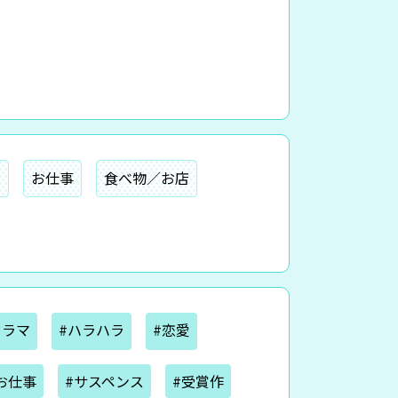
ー
お仕事
食べ物／お店
ドラマ
#ハラハラ
#恋愛
お仕事
#サスペンス
#受賞作