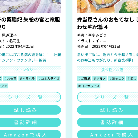
帝の薬膳妃 朱雀の宮と竜胆
弁当屋さんのおもてなし 
契り
わせ宅配篇４
：
尾道理子
著者：
喜多みどり
スト：
名司生
イラスト：
イナコ
：2022年04月21日
発売日：2022年04月21日
の地にはびこる病の謎を解け！ 壮麗
思い出ご飯は、過去と今を繋ぐ架け
アジアン・ファンタジー絵巻
のお弁当ものがたり、新章第4弾！
ファンタジー
食べ物／お店
宮
＃お仕事
＃ハラハラ
＃コミカライズ
＃ご当地
＃グルメ
＃ほっこり
＃癒し
ジアン
＃コミカライズ
シリーズ一覧
シリーズ一覧
試し読み
試し読み
書誌詳細
書誌詳細
Amazonで購入
Amazonで購入