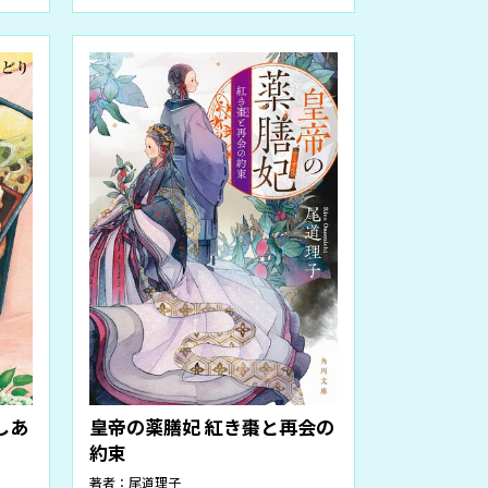
しあ
皇帝の薬膳妃 紅き棗と再会の
約束
著者：
尾道理子