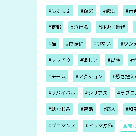
#もふもふ
#後宮
#癒し
#青
#京都
#泣ける
#歴史／時代
#猫
#陰陽師
#切ない
#ツン
#すっきり
#楽しい
#冒険
#
#チーム
#アクション
#恐さ控え
#サバイバル
#シリアス
#ラブコ
#幼なじみ
#禁断
#恋人
#和
#ブロマンス
#ドラマ原作
▲閉