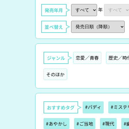
年
発売年月
並べ替え
恋愛／青春
歴史／時
ジャンル
そのほか
#バディ
#ミステ
おすすめタグ
#あやかし
#ご当地
#現代
#