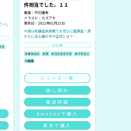
件担当でした。１１
著者：
竹村優希
イラスト：
カズアキ
発売日：2022年01月21日
ピーし
今度は老舗温泉旅館でお忍び心霊調査！澪
たちに迫る魔の手の正体とは――？
お仕事
ラマ
＃オカルト
＃犬
＃コミカライズ
＃イケメン
＃幽霊
シリーズ一覧
試し読み
書誌詳細
Amazonで購入
楽天で購入