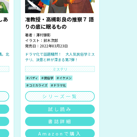
しあ
准教授・高槻彰良の推察７ 語
りの底に眠るもの
著者：
澤村御影
イラスト：
鈴木次郎
発売日：2022年03月23日
橋。北
ドラマ化で話題騒然！ 大人気民俗学ミス
テリ、決意と絆が深まる第7弾！
ミステリ
＃バディ
＃民俗学
＃イケメン
＃コミカライズ
＃ドラマ化
シリーズ一覧
試し読み
書誌詳細
Amazonで購入