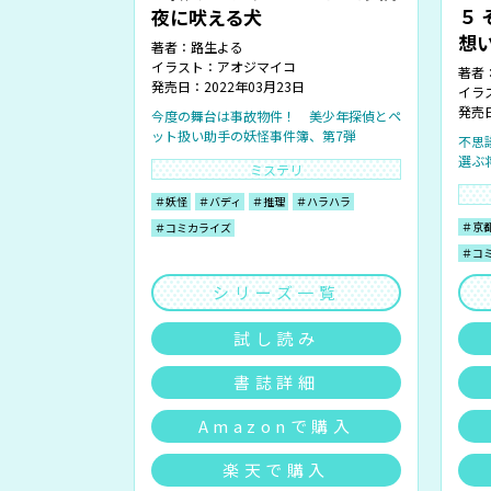
５
夜に吠える犬
想
著者：
路生よる
イラスト：
アオジマイコ
著者
発売日：2022年03月23日
イラ
発売日
今度の舞台は事故物件！ 美少年探偵とペ
ット扱い助手の妖怪事件簿、第7弾
不思
選ぶ
ミステリ
＃妖怪
＃バディ
＃推理
＃ハラハラ
＃京
＃コミカライズ
＃コ
シリーズ一覧
試し読み
書誌詳細
Amazonで購入
楽天で購入