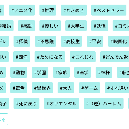
春
#アニメ化
#推理
#ときめき
#ベストセラー
#結婚
#感動
#優しい
#大学生
#妖怪
#コミ
デレ
#探偵
#不思議
#高校生
#平安
#映画化
怖い
#西洋
#ためになる
#じれじれ
#どんでん返
め
#動物
#学園
#家族
#医学
#神様
#転
メ
#毒舌
#異世界
#大人
#ゲーム
#すれ違い
菓子
#死に戻り
#オリエンタル
#（逆）ハーレム
じる