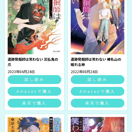
遺跡発掘師は笑わない 災払鬼の
遺跡発掘師は笑わない 榛名山の
爪
眠れる神
2023年04月24日
2022年08月24日
試し読み
試し読み
Amazonで購入
Amazonで購入
楽天で購入
楽天で購入