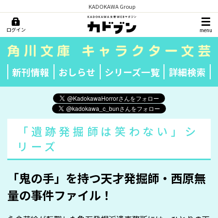
KADOKAWA Group
ログイン
menu
新刊情報
おしらせ
シリーズ一覧
詳細検索
「遺跡発掘師は笑わない」シ
リーズ
「鬼の手」を持つ天才発掘師・西原無
量の事件ファイル！