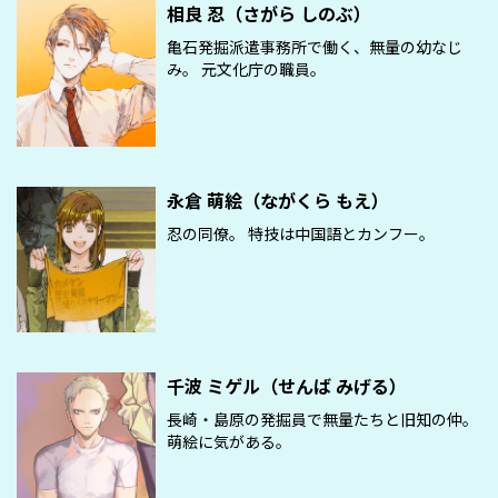
相良 忍（さがら しのぶ）
亀石発掘派遣事務所で働く、無量の幼なじ
み。 元文化庁の職員。
永倉 萌絵（ながくら もえ）
忍の同僚。 特技は中国語とカンフー。
千波 ミゲル（せんば みげる）
長崎・島原の発掘員で無量たちと旧知の仲。
萌絵に気がある。