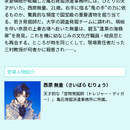
永倉萌絵が転職した亀石発掘派遣事務所には、ひとりの天
才がいた。西原無量、21歳。右手に宿る“鬼の手”の力に依
るものか、驚異的な頻度で国宝級の重要遺物を掘り当て
る、若き発掘師だ。大学の調査発掘チームに請われ、萌絵
を伴い奈良の上奏古墳へ赴いた無量は、碧玉“蓬莱の海翡
翠”を発見。これを機に幼なじみの文化庁職員・相良忍と
も再会する。ところが時を同じくして、現場責任者だった
三村教授が何者かに殺害され……。
登場人物紹介
西原 無量（さいばら むりょう）
天才的な「宝物発掘師（トレジャー・ディガ
ー）」 亀石発掘派遣事務所に所属。