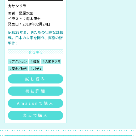
カサンドラ
著者：
桑原水菜
イラスト：
鈴木康士
発売日：2018年02月24日
昭和28年夏、男たちの壮絶な諜報
戦。日本の未来を問う、渾身の衝
撃作！
ミステリ
＃アクション
＃推理
＃人間ドラマ
＃歴史／時代
＃バディ
試し読み
書誌詳細
Amazonで購入
楽天で購入