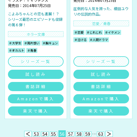
発売日：2014年07月25日
発売日：2014年07月25日
圧倒的な人気を誇った、榎田ユウ
こよみちゃんとの恋も進展！？
リの伝説的作品。
シリーズ最恐のエピソードも収録
恋愛／青春
の第６弾！
＃恋愛
＃じれじれ
＃イケメン
ホラー文庫
＃泣ける
＃人間ドラマ
＃大学生
＃両片想い
＃胸キュン
＃オカルト
＃青春
シリーズ一覧
シリーズ一覧
試し読み
試し読み
書誌詳細
書誌詳細
Amazonで購入
Amazonで購入
楽天で購入
楽天で購入
53
54
55
56
57
58
59
…
63