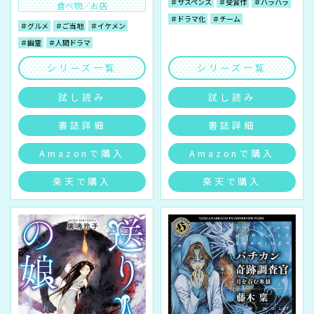
＃サスペンス
＃受賞作
＃ハラハラ
食べ物／お店
＃ドラマ化
＃チーム
＃グルメ
＃ご当地
＃イケメン
＃幽霊
＃人間ドラマ
シリーズ一覧
シリーズ一覧
試し読み
試し読み
書誌詳細
書誌詳細
Amazonで購入
Amazonで購入
楽天で購入
楽天で購入