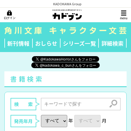
KADOKAWA Group
ログイン
menu
新刊情報
おしらせ
シリーズ一覧
詳細検索
書籍検索
検索
検 索
年
月
発売年月