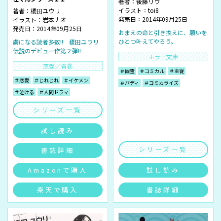
著者：
後藤リウ
イラスト：
toi8
著者：
榎田ユウリ
発売日：2014年09月25日
イラスト：
岩本ナオ
発売日：2014年09月25日
おまえの命と引き換えに、願いを
ひとつ叶えてやろう。
虜になる読者多数!! 榎田ユウリ
伝説のデビュー作第２弾!!
ホラー文庫
恋愛／青春
＃幽霊
＃コミカル
＃主従
＃恋愛
＃じれじれ
＃イケメン
＃バディ
＃コミカライズ
＃泣ける
＃人間ドラマ
シリーズ一覧
試し読み
シリーズ一覧
書誌詳細
Amazonで購入
試し読み
楽天で購入
書誌詳細