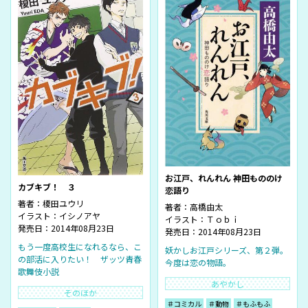
お江戸、れんれん 神田もののけ
カブキブ！ ３
恋語り
著者：
榎田ユウリ
著者：
高橋由太
イラスト：
イシノアヤ
イラスト：
Ｔｏｂｉ
発売日：2014年08月23日
発売日：2014年08月23日
もう一度高校生になれるなら、こ
妖かしお江戸シリーズ、第２弾。
の部活に入りたい！ ザッツ青春
今度は恋の物語。
歌舞伎小説
あやかし
そのほか
＃コミカル
＃動物
＃もふもふ