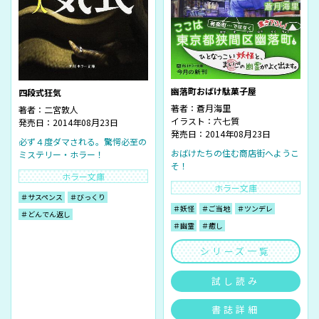
幽落町おばけ駄菓子屋
四段式狂気
著者：
蒼月海里
著者：
二宮敦人
イラスト：
六七質
発売日：2014年08月23日
発売日：2014年08月23日
必ず４度ダマされる。驚愕必至の
おばけたちの住む商店街へようこ
ミステリー・ホラー！
そ！
ホラー文庫
ホラー文庫
＃サスペンス
＃びっくり
＃妖怪
＃ご当地
＃ツンデレ
＃どんでん返し
＃幽霊
＃癒し
シリーズ一覧
試し読み
書誌詳細