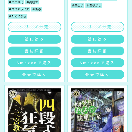
＃アニメ化
＃高校生
＃楽しい
＃あやかし
＃コミカライズ
＃青春
＃ためになる
シリーズ一覧
シリーズ一覧
試し読み
試し読み
書誌詳細
書誌詳細
Amazonで購入
Amazonで購入
楽天で購入
楽天で購入