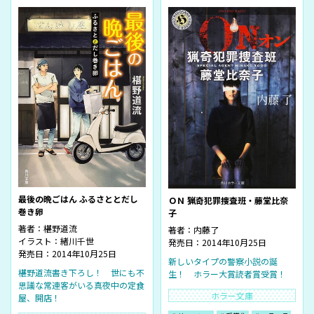
最後の晩ごはん ふるさととだし
ＯＮ 猟奇犯罪捜査班・藤堂比奈
巻き卵
子
著者：
椹野道流
著者：
内藤了
イラスト：
緒川千世
発売日：2014年10月25日
発売日：2014年10月25日
新しいタイプの警察小説の誕
椹野道流書き下ろし！ 世にも不
生！ ホラー大賞読者賞受賞！
思議な常連客がいる真夜中の定食
ホラー文庫
屋、開店！