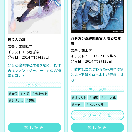
バチカン奇跡調査官 月を呑む氷
送り人の娘
狼
著者：
廣嶋玲子
著者：
藤木稟
イラスト：
あさぎ桜
イラスト：
ＴＨＯＲＥＳ柴本
発売日：2014年10月25日
発売日：2014年09月25日
少女と狼の絆と成長を描く、傑作
北欧神話にまつわる怪死事件の謎
古代ファンタジー。一生ものの物
とは…平賀とロベルトが奇跡に挑
語を君に！
む！
ファンタジー
ホラー文庫
＃古代
＃神様
＃もふもふ
＃オカルト
＃推理
＃アニメ化
＃シリアス
＃感動
＃バディ
＃ベストセラー
シリーズ一覧
試し読み
試し読み