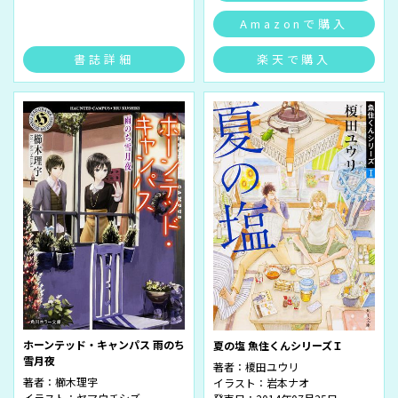
Amazonで購入
書誌詳細
楽天で購入
ホーンテッド・キャンパス 雨のち
夏の塩 魚住くんシリーズＩ
雪月夜
著者：
榎田ユウリ
著者：
櫛木理宇
イラスト：
岩本ナオ
イラスト：
ヤマウチシズ