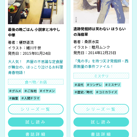
遺跡発掘師は笑わない ほうらい
最後の晩ごはん 小説家と冷やし
の海翡翠
中華
著者：
桑原水菜
著者：
椹野道流
イラスト：
睦月ムンク
イラスト：
緒川千世
発売日：2014年12月25日
発売日：2015年01月24日
「鬼の手」を持つ天才発掘師・西
大人気！ 芦屋の不思議な定食屋
原無量の事件ファイル！
が舞台の、ほっこり泣けるお料理
青春物語！
ミステリ
食べ物／お店
＃古代
＃ツンデレ
＃ミステリ
＃グルメ
＃ご当地
＃イケメン
＃歴史／時代
＃コミカライズ
＃幽霊
＃人間ドラマ
シリーズ一覧
シリーズ一覧
試し読み
試し読み
書誌詳細
書誌詳細