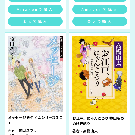
Amazonで購入
Amazonで購入
楽天で購入
楽天で購入
メッセージ 魚住くんシリーズＩＩ
お江戸、にゃんころり 神田もの
Ｉ
のけ猫語り
著者：
榎田ユウリ
著者：
高橋由太