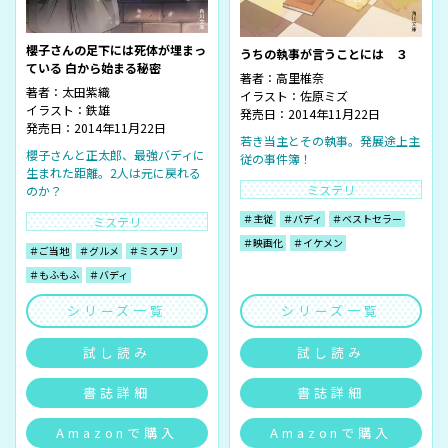
櫻子さんの足下には死体が埋まっ
うちの執事が言うことには ３
ている 白から始まる秘密
著者：
高里椎奈
著者：
太田紫織
イラスト：
佐原ミズ
イラスト：
鉄雄
発売日：2014年11月22日
発売日：2014年11月22日
若き当主とその執事。発展途上主
櫻子さんと正太郎、最強バディに
従の事件簿！
生まれた距離。2人は元に戻れる
ミステリ
のか？
＃主従
＃バディ
＃ベストセラー
ミステリ
＃映画化
＃イケメン
＃ご当地
＃グルメ
＃ミステリ
＃もふもふ
＃バディ
シリーズ一覧
シリーズ一覧
試し読み
試し読み
書誌詳細
書誌詳細
Amazonで購入
Amazonで購入