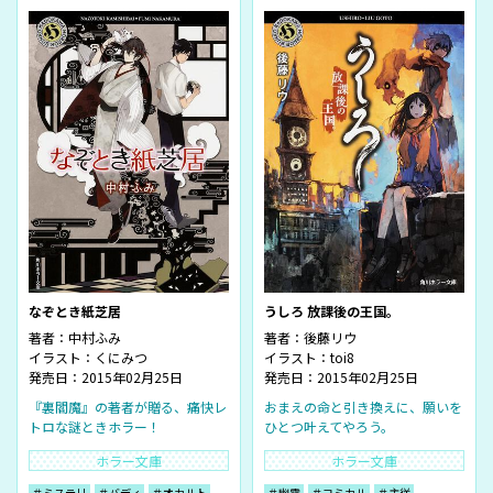
なぞとき紙芝居
うしろ 放課後の王国。
著者：
中村ふみ
著者：
後藤リウ
イラスト：
くにみつ
イラスト：
toi8
発売日：2015年02月25日
発売日：2015年02月25日
『裏閻魔』の著者が贈る、痛快レ
おまえの命と引き換えに、願いを
トロな謎ときホラー！
ひとつ叶えてやろう。
ホラー文庫
ホラー文庫
＃ミステリ
＃バディ
＃オカルト
＃幽霊
＃コミカル
＃主従