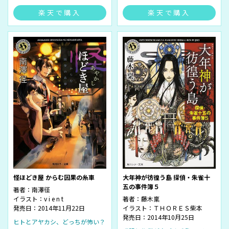
楽天で購入
楽天で購入
怪ほどき屋 からむ因果の糸車
大年神が彷徨う島 探偵・朱雀十
五の事件簿５
著者：
南澤径
イラスト：
v i e n t
著者：
藤木稟
発売日：2014年11月22日
イラスト：
ＴＨＯＲＥＳ柴本
発売日：2014年10月25日
ヒトとアヤカシ、どっちが怖い？