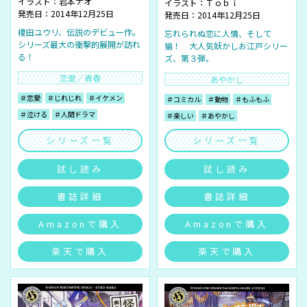
イラスト：
岩本ナオ
イラスト：
Ｔｏｂｉ
発売日：2014年12月25日
発売日：2014年12月25日
榎田ユウリ、伝説のデビュー作。
忘れられぬ恋に人情、そして
シリーズ最大の衝撃的展開が訪れ
猫！ 大人気妖かしお江戸シリー
る！
ズ、第３弾。
恋愛／青春
あやかし
＃恋愛
＃じれじれ
＃イケメン
＃コミカル
＃動物
＃もふもふ
＃泣ける
＃人間ドラマ
＃楽しい
＃あやかし
シリーズ一覧
シリーズ一覧
試し読み
試し読み
書誌詳細
書誌詳細
Amazonで購入
Amazonで購入
楽天で購入
楽天で購入