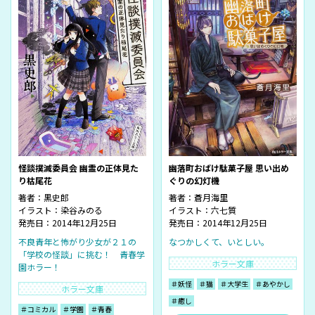
怪談撲滅委員会 幽霊の正体見た
幽落町おばけ駄菓子屋 思い出め
り枯尾花
ぐりの幻灯機
著者：
黒史郎
著者：
蒼月海里
イラスト：
染谷みのる
イラスト：
六七質
発売日：2014年12月25日
発売日：2014年12月25日
不良青年と怖がり少女が２１の
なつかしくて、いとしい。
「学校の怪談」に挑む！ 青春学
ホラー文庫
園ホラー！
＃妖怪
＃猫
＃大学生
＃あやかし
ホラー文庫
＃癒し
＃コミカル
＃学園
＃青春