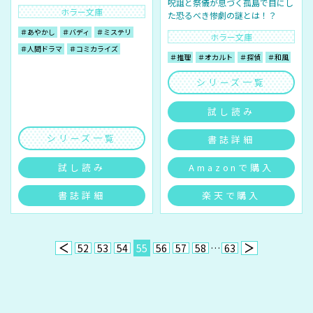
呪詛と祭儀が息づく孤島で目にし
ホラー文庫
た恐るべき惨劇の謎とは！？
＃あやかし
＃バディ
＃ミステリ
ホラー文庫
＃人間ドラマ
＃コミカライズ
＃推理
＃オカルト
＃探偵
＃和風
シリーズ一覧
試し読み
シリーズ一覧
書誌詳細
試し読み
Amazonで購入
書誌詳細
楽天で購入
52
53
54
55
56
57
58
…
63