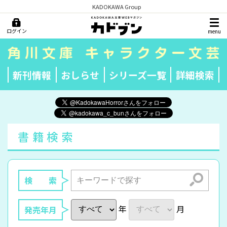
KADOKAWA Group
ログイン
menu
新刊情報
おしらせ
シリーズ一覧
詳細検索
書籍検索
検索
検 索
年
月
発売年月