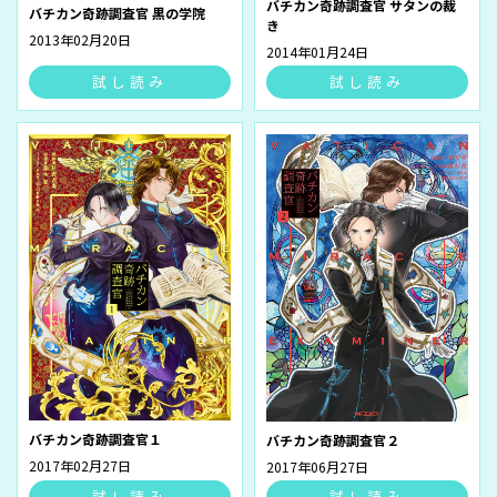
バチカン奇跡調査官 サタンの裁
バチカン奇跡調査官 黒の学院
き
2013年02月20日
2014年01月24日
試し読み
試し読み
バチカン奇跡調査官１
バチカン奇跡調査官２
2017年02月27日
2017年06月27日
試し読み
試し読み