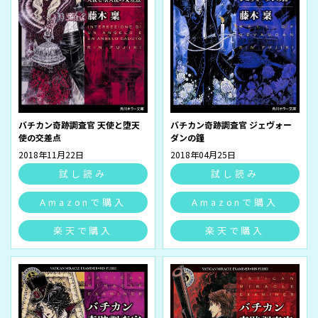
バチカン奇跡調査官 天使と堕天
バチカン奇跡調査官 ジェヴォー
使の交差点
ダンの鐘
2018年11月22日
2018年04月25日
試し読み
試し読み
Amazonで購入
Amazonで購入
楽天で購入
楽天で購入