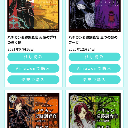
バチカン奇跡調査官 天使の群れ
バチカン奇跡調査官 三つの謎の
の導く処
フーガ
2021年07月16日
2020年12月24日
試し読み
試し読み
Amazonで購入
Amazonで購入
楽天で購入
楽天で購入