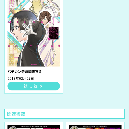
バチカン奇跡調査官５
2019年02月27日
試し読み
関連書籍