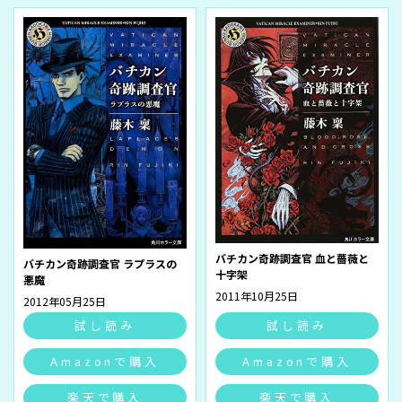
バチカン奇跡調査官 血と薔薇と
バチカン奇跡調査官 ラプラスの
十字架
悪魔
2011年10月25日
2012年05月25日
試し読み
試し読み
Amazonで購入
Amazonで購入
楽天で購入
楽天で購入