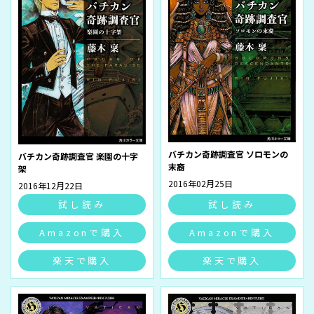
バチカン奇跡調査官 ソロモンの
バチカン奇跡調査官 楽園の十字
末裔
架
2016年02月25日
2016年12月22日
試し読み
試し読み
Amazonで購入
Amazonで購入
楽天で購入
楽天で購入