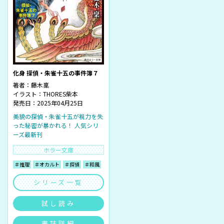
化身 探偵・朱雀十五の事件簿７
著者：
藤木稟
イラスト：
THORES柴本
発売日：2025年04月25日
美貌の探偵・朱雀十五が視力を失
った秘密が暴かれる！ 人気シリ
ーズ最新刊
ホラー文庫
＃推理
＃オカルト
＃探偵
＃和風
シリーズ一覧
試し読み
書誌詳細