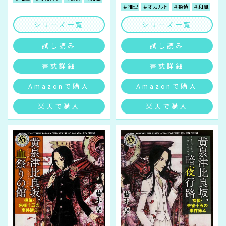
＃推理
＃オカルト
＃探偵
＃和風
シリーズ一覧
シリーズ一覧
試し読み
試し読み
書誌詳細
書誌詳細
Amazonで購入
Amazonで購入
楽天で購入
楽天で購入