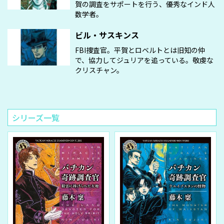
賀の調査をサポートを行う、優秀なインド人
数学者。
ビル・サスキンス
FBI捜査官。平賀とロベルトとは旧知の仲
で、協力してジュリアを追っている。敬虔な
クリスチャン。
シリーズ一覧