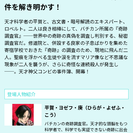
件を解き明かす！
天才科学者の平賀と、古文書・暗号解読のエキスパート、
ロベルト。二人は良き相棒にして、バチカン所属の『奇跡
調査官』──世界中の奇跡の真偽を調査し判別する、秘密
調査官だ。修道院と、併設する良家の子息ばかりを集めた
寄宿学校でおきた『奇跡』の調査のため、現地に飛んだ二
人。聖痕を浮かべる生徒や涙を流すマリア像など不思議な
現象が二人を襲うが、さらに奇怪な連続殺人が発生し
──。天才神父コンビの事件簿、開幕！
登場人物紹介
平賀・ヨゼフ・庚（ひらが・よぜふ・
こう）
バチカンの奇跡調査官。天才的な頭脳をもつ
科学者で、科学でも実証できない奇跡に出会