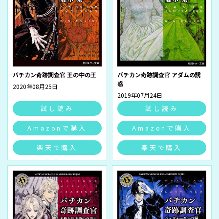
バチカン奇跡調査官 王の中の王
バチカン奇跡調査官 アダムの誘
惑
2020年08月25日
2019年07月24日
試し読み
試し読み
Amazonで購入
Amazonで購入
楽天で購入
楽天で購入