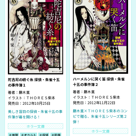
ハーメルンに哭く笛 探偵・朱雀
陀吉尼の紡ぐ糸 探偵・朱雀十五
十五の事件簿２
の事件簿１
著者：
藤木稟
著者：
藤木稟
イラスト：
ＴＨＯＲＥＳ柴本
イラスト：
ＴＨＯＲＥＳ柴本
発売日：2012年11月22日
発売日：2012年10月25日
藤木稟×ＴＨＯＲＥＳ柴本のコン
美しき盲目の探偵・朱雀十五の事
ビで贈る、朱雀十五シリーズ第２
件簿が幕を開ける！
弾！
ホラー文庫
ホラー文庫
＃推理
＃オカルト
＃探偵
＃和風