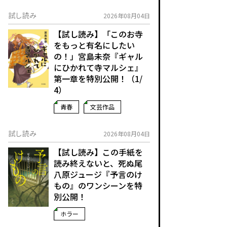
試し読み
2026年08月04日
【試し読み】「このお寺
をもっと有名にしたい
の！」宮島未奈『ギャル
にひかれて寺マルシェ』
第一章を特別公開！（1/
4）
青春
文芸作品
試し読み
2026年08月04日
【試し読み】この手紙を
読み終えないと、死ぬ――尾
八原ジュージ『予言のけ
もの』のワンシーンを特
別公開！
ホラー