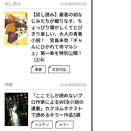
試し読み
2026年08月05日
【試し読み】最高の幼な
じみたちが織りなす、ち
ょっぴり懐かしくてとび
きり楽しい、大人の青春
小説！ 宮島未奈『ギャ
ルにひかれて寺マルシ
ェ』第一章を特別公開！
（2/4）
青春
文芸作品
特集
2026年08月05日
「ここでしか読めないプ
ロ作家によるWEB小説の
連載」――カクヨムネクスト
で読めるホラー作品5選
ミステリ
ホラー