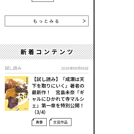
もっとみる
新着コンテンツ
試し読み
2026年08月06日
【試し読み】『成瀬は天
下を取りにいく』著者の
最新作！ 宮島未奈『ギ
ャルにひかれて寺マルシ
ェ』第一章を特別公開！
（3/4）
青春
文芸作品