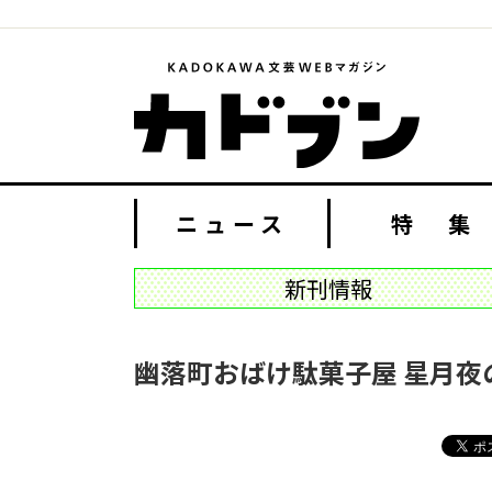
ニュース
特 集
新刊情報
幽落町おばけ駄菓子屋 星月夜