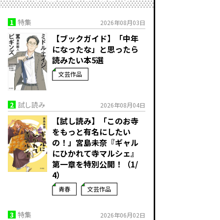
1
特集
2026年08月03日
【ブックガイド】「中年
になったな」と思ったら
読みたい本5選
文芸作品
2
試し読み
2026年08月04日
【試し読み】「このお寺
をもっと有名にしたい
の！」宮島未奈『ギャル
にひかれて寺マルシェ』
第一章を特別公開！（1/
4）
青春
文芸作品
3
特集
2026年06月02日