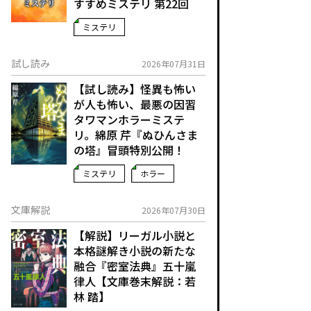
すすめミステリ 第22回
ミステリ
試し読み
2026年07月31日
【試し読み】怪異も怖い
が人も怖い、最悪の因習
タワマンホラーミステ
リ。綿原 芹『ぬひんさま
の塔』冒頭特別公開！
ミステリ
ホラー
文庫解説
2026年07月30日
【解説】リーガル小説と
本格謎解き小説の新たな
融合――『密室法典』五十嵐
律人【文庫巻末解説：若
林 踏】