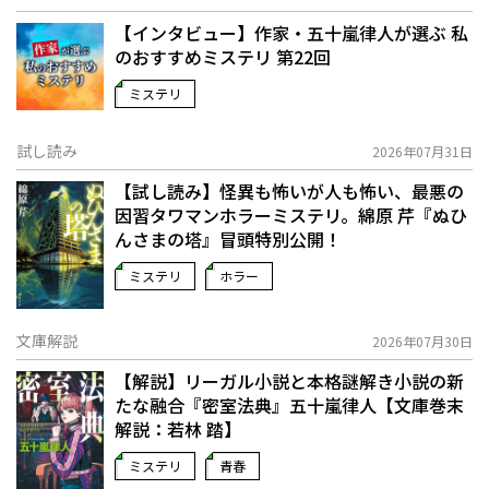
【インタビュー】作家・五十嵐律人が選ぶ 私
のおすすめミステリ 第22回
ミステリ
試し読み
2026年07月31日
【試し読み】怪異も怖いが人も怖い、最悪の
因習タワマンホラーミステリ。綿原 芹『ぬひ
んさまの塔』冒頭特別公開！
ミステリ
ホラー
文庫解説
2026年07月30日
【解説】リーガル小説と本格謎解き小説の新
たな融合――『密室法典』五十嵐律人【文庫巻末
解説：若林 踏】
ミステリ
青春