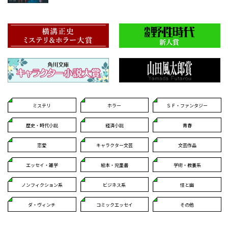
ミステリ
ホラー
ＳＦ・ファンタジー
歴史・時代小説
経済小説
青春
恋愛
キャラクター文芸
文芸作品
エッセイ・雑学
絵本・児童書
学術・教養系
ノンフィクション系
ビジネス系
怪と幽
ダ・ヴィンチ
コミックエッセイ
その他