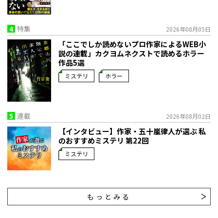
4
特集
2026年08月05日
「ここでしか読めないプロ作家によるWEB小
説の連載」――カクヨムネクストで読めるホラー
作品5選
ミステリ
ホラー
5
連載
2026年08月02日
【インタビュー】作家・五十嵐律人が選ぶ 私
のおすすめミステリ 第22回
ミステリ
もっとみる