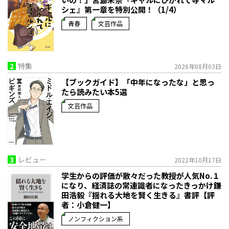
シェ』第一章を特別公開！（1/4）
青春
文芸作品
2
特集
2026年08月03日
【ブックガイド】「中年になったな」と思っ
たら読みたい本5選
文芸作品
3
レビュー
2022年10月17日
学生からの評価が散々だった教授が人気No.１
になり、経済誌の常連識者になったきっかけ――鎌
田浩毅『揺れる大地を賢く生きる』書評【評
者：小倉健一】
ノンフィクション系