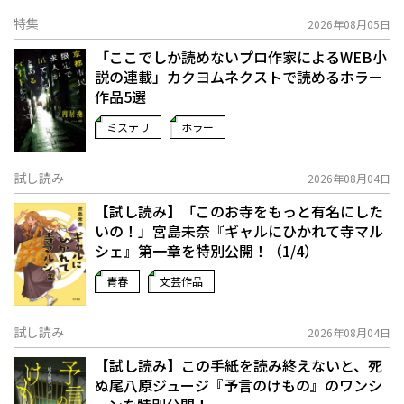
特集
2026年08月05日
「ここでしか読めないプロ作家によるWEB小
説の連載」――カクヨムネクストで読めるホラー
作品5選
ミステリ
ホラー
試し読み
2026年08月04日
【試し読み】「このお寺をもっと有名にした
いの！」宮島未奈『ギャルにひかれて寺マル
シェ』第一章を特別公開！（1/4）
青春
文芸作品
試し読み
2026年08月04日
【試し読み】この手紙を読み終えないと、死
ぬ――尾八原ジュージ『予言のけもの』のワンシ