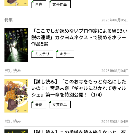
青春
文芸作品
特集
2026年08月05日
「ここでしか読めないプロ作家によるWEB小
説の連載」――カクヨムネクストで読めるホラー
作品5選
ミステリ
ホラー
試し読み
2026年08月04日
【試し読み】「このお寺をもっと有名にした
いの！」宮島未奈『ギャルにひかれて寺マル
シェ』第一章を特別公開！（1/4）
青春
文芸作品
試し読み
2026年08月04日
【試し読み】この手紙を読み終えないと、死