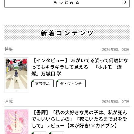
もっとみる
新着コンテンツ
特集
2026年08月08日
【インタビュー】 あがいてる姿って何歳にな
ってもキラキラして見える 『ホルモー燦
燦』万城目 学
文芸作品
ダ・ヴィンチ
連載
2026年08月07日
【書評】「私の大好きな男の子は、私が死ん
でもいいらしいの」――『死にいたるまで君を愛
して』レビュー【本が好き!×カドブン】