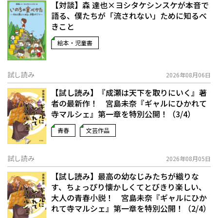
【対談】森 達也×ヨシタケシンスケが本音で
語る、僕たちが「流されない」ために知るべ
きこと
絵本・児童書
試し読み
2026年08月06日
【試し読み】『成瀬は天下を取りにいく』著
者の最新作！ 宮島未奈『ギャルにひかれて
寺マルシェ』第一章を特別公開！（3/4）
青春
文芸作品
試し読み
2026年08月05日
【試し読み】最高の幼なじみたちが織りな
す、ちょっぴり懐かしくてとびきり楽しい、
大人の青春小説！ 宮島未奈『ギャルにひか
れて寺マルシェ』第一章を特別公開！（2/4）