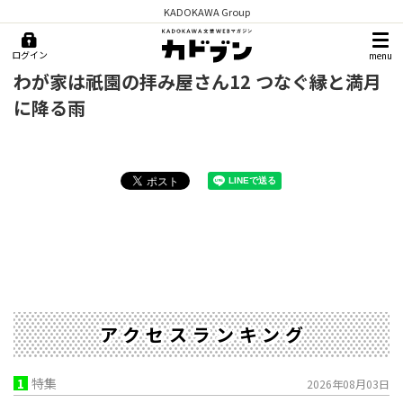
KADOKAWA Group
ログイン
menu
わが家は祇園の拝み屋さん12 つなぐ縁と満月
に降る雨
アクセスランキング
1
特集
2026年08月03日