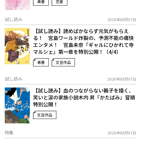
青春
恋愛
試し読み
2026年08月07日
【試し読み】読めばかならず元気がもらえ
る！ 宮島ワールド炸裂の、予測不能の痛快
エンタメ！ 宮島未奈『ギャルにひかれて寺
マルシェ』第一章を特別公開！（4/4）
青春
文芸作品
試し読み
2026年08月07日
【試し読み】血のつながらない親子を描く、
笑いと涙の家族小説――木内 昇『かたばみ』冒頭
特別公開！
文芸作品
特集
2026年08月07日