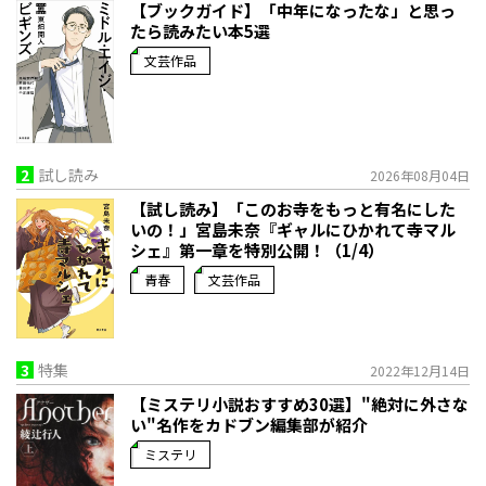
【ブックガイド】「中年になったな」と思っ
たら読みたい本5選
文芸作品
2
試し読み
2026年08月04日
【試し読み】「このお寺をもっと有名にした
いの！」宮島未奈『ギャルにひかれて寺マル
シェ』第一章を特別公開！（1/4）
青春
文芸作品
3
特集
2022年12月14日
【ミステリ小説おすすめ30選】"絶対に外さな
い"名作をカドブン編集部が紹介
ミステリ