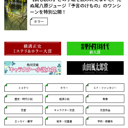
ぬ――尾八原ジュージ『予言のけもの』のワンシ
ーンを特別公開！
ホラー
ミステリ
ホラー
ＳＦ・ファンタジー
歴史・時代小説
経済小説
青春
恋愛
キャラクター文芸
文芸作品
エッセイ・雑学
絵本・児童書
学術・教養系