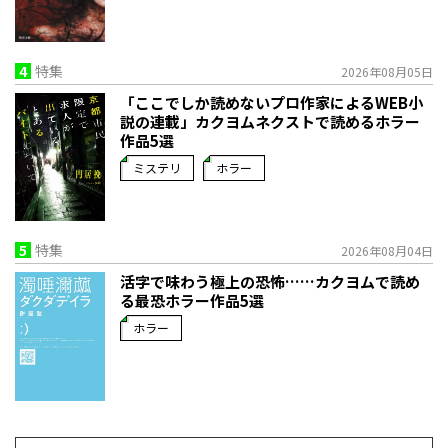
4
特集
2026年08月05日
「ここでしか読めないプロ作家によるWEB小
説の連載」――カクヨムネクストで読めるホラー
作品5選
ミステリ
ホラー
5
特集
2026年08月04日
活字で味わう極上の恐怖……カクヨムで読め
る最恐ホラー作品5選
ホラー