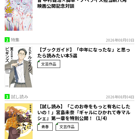
映画公開記念対談
2
特集
2026年08月03日
【ブックガイド】「中年になったな」と思っ
たら読みたい本5選
文芸作品
3
試し読み
2026年08月04日
【試し読み】「このお寺をもっと有名にした
いの！」宮島未奈『ギャルにひかれて寺マル
シェ』第一章を特別公開！（1/4）
青春
文芸作品