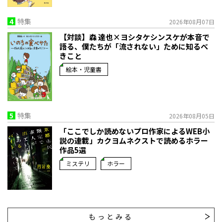
4
特集
2026年08月07日
【対談】森 達也×ヨシタケシンスケが本音で
語る、僕たちが「流されない」ために知るべ
きこと
絵本・児童書
5
特集
2026年08月05日
「ここでしか読めないプロ作家によるWEB小
説の連載」――カクヨムネクストで読めるホラー
作品5選
ミステリ
ホラー
もっとみる