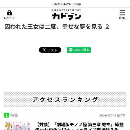
KADOKAWA Group
ログイン
menu
囚われた王女は二度、幸せな夢を見る ２
アクセスランキング
1
特集
2026年06月02日
【対談】『劇場版モノノ怪 第三章 蛇神』総監
督 中村健治×脚本・ノベライズ担当新八角