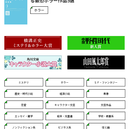
る最恐ホラー作品5選
ホラー
ミステリ
ホラー
ＳＦ・ファンタジー
歴史・時代小説
経済小説
青春
恋愛
キャラクター文芸
文芸作品
エッセイ・雑学
絵本・児童書
学術・教養系
ノンフィクション系
ビジネス系
怪と幽