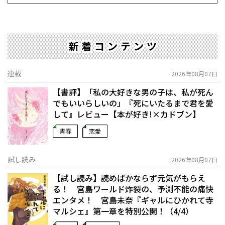
新着コンテンツ
連載
2026年08月07日
【書評】「私の大好きな男の子は、私が死ん
でもいいらしいの」――『死にいたるまで君を愛
して』レビュー【本が好き!×カドブン】
青春
恋愛
試し読み
2026年08月07日
【試し読み】読めばかならず元気がもらえ
る！ 宮島ワールド炸裂の、予測不能の痛快
エンタメ！ 宮島未奈『ギャルにひかれて寺
マルシェ』第一章を特別公開！（4/4）