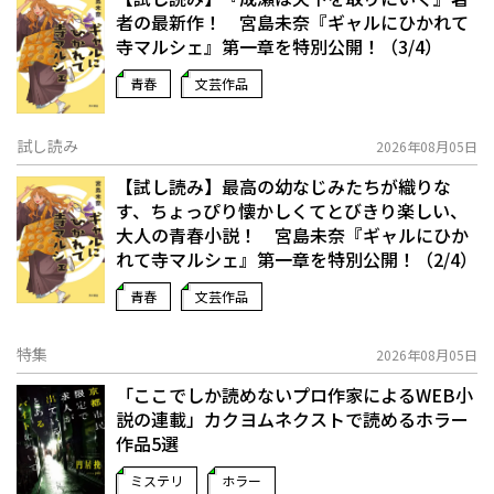
者の最新作！ 宮島未奈『ギャルにひかれて
寺マルシェ』第一章を特別公開！（3/4）
青春
文芸作品
試し読み
2026年08月05日
【試し読み】最高の幼なじみたちが織りな
す、ちょっぴり懐かしくてとびきり楽しい、
大人の青春小説！ 宮島未奈『ギャルにひか
れて寺マルシェ』第一章を特別公開！（2/4）
青春
文芸作品
特集
2026年08月05日
「ここでしか読めないプロ作家によるWEB小
説の連載」――カクヨムネクストで読めるホラー
作品5選
ミステリ
ホラー