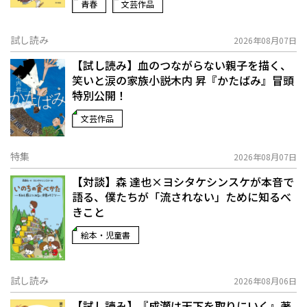
青春
文芸作品
試し読み
2026年08月07日
【試し読み】血のつながらない親子を描く、
笑いと涙の家族小説――木内 昇『かたばみ』冒頭
特別公開！
文芸作品
特集
2026年08月07日
【対談】森 達也×ヨシタケシンスケが本音で
語る、僕たちが「流されない」ために知るべ
きこと
絵本・児童書
試し読み
2026年08月06日
【試し読み】『成瀬は天下を取りにいく』著