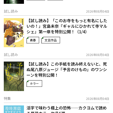
試し読み
2026年08月04日
【試し読み】「このお寺をもっと有名にした
いの！」宮島未奈『ギャルにひかれて寺マル
シェ』第一章を特別公開！（1/4）
青春
文芸作品
試し読み
2026年08月04日
【試し読み】この手紙を読み終えないと、死
ぬ――尾八原ジュージ『予言のけもの』のワンシ
ーンを特別公開！
ホラー
特集
2026年08月04日
活字で味わう極上の恐怖……カクヨムで読め