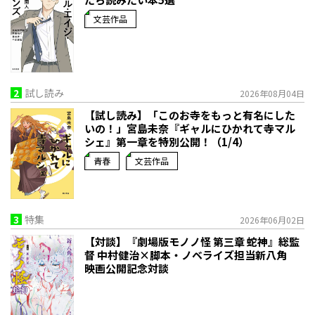
文芸作品
2
試し読み
2026年08月04日
【試し読み】「このお寺をもっと有名にした
いの！」宮島未奈『ギャルにひかれて寺マル
シェ』第一章を特別公開！（1/4）
青春
文芸作品
3
特集
2026年06月02日
【対談】『劇場版モノノ怪 第三章 蛇神』総監
督 中村健治×脚本・ノベライズ担当新八角
映画公開記念対談