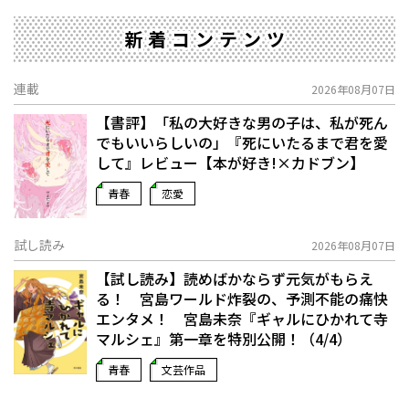
新着コンテンツ
連載
2026年08月07日
【書評】「私の大好きな男の子は、私が死ん
でもいいらしいの」――『死にいたるまで君を愛
して』レビュー【本が好き!×カドブン】
青春
恋愛
試し読み
2026年08月07日
【試し読み】読めばかならず元気がもらえ
る！ 宮島ワールド炸裂の、予測不能の痛快
エンタメ！ 宮島未奈『ギャルにひかれて寺
マルシェ』第一章を特別公開！（4/4）
青春
文芸作品