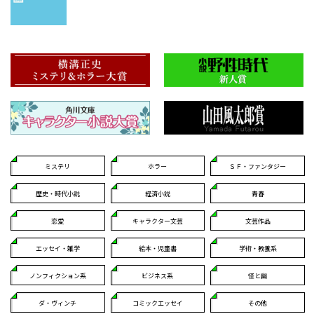
ミステリ
ホラー
ＳＦ・ファンタジー
歴史・時代小説
経済小説
青春
恋愛
キャラクター文芸
文芸作品
エッセイ・雑学
絵本・児童書
学術・教養系
ノンフィクション系
ビジネス系
怪と幽
ダ・ヴィンチ
コミックエッセイ
その他