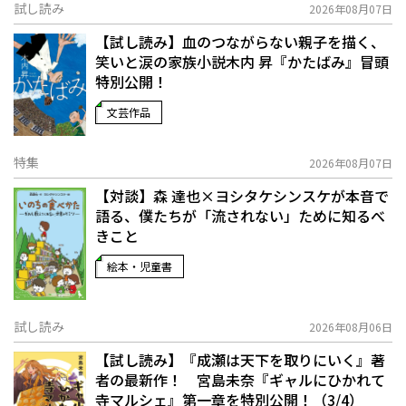
試し読み
2026年08月07日
【試し読み】血のつながらない親子を描く、
笑いと涙の家族小説――木内 昇『かたばみ』冒頭
特別公開！
文芸作品
特集
2026年08月07日
【対談】森 達也×ヨシタケシンスケが本音で
語る、僕たちが「流されない」ために知るべ
きこと
絵本・児童書
試し読み
2026年08月06日
【試し読み】『成瀬は天下を取りにいく』著
者の最新作！ 宮島未奈『ギャルにひかれて
寺マルシェ』第一章を特別公開！（3/4）