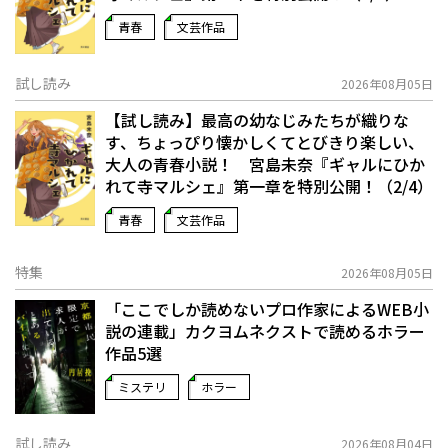
青春
文芸作品
試し読み
2026年08月05日
【試し読み】最高の幼なじみたちが織りな
す、ちょっぴり懐かしくてとびきり楽しい、
大人の青春小説！ 宮島未奈『ギャルにひか
れて寺マルシェ』第一章を特別公開！（2/4）
青春
文芸作品
特集
2026年08月05日
「ここでしか読めないプロ作家によるWEB小
説の連載」――カクヨムネクストで読めるホラー
作品5選
ミステリ
ホラー
試し読み
2026年08月04日