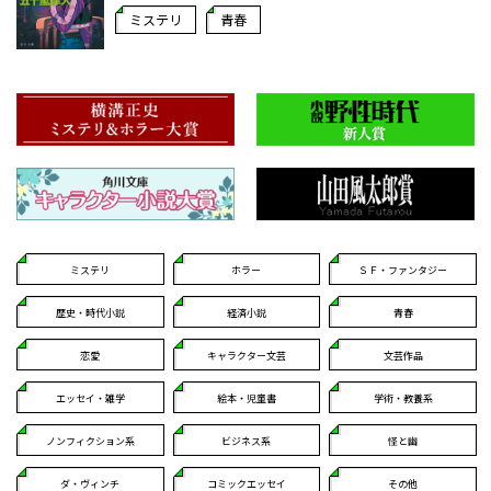
ミステリ
青春
ミステリ
ホラー
ＳＦ・ファンタジー
歴史・時代小説
経済小説
青春
恋愛
キャラクター文芸
文芸作品
エッセイ・雑学
絵本・児童書
学術・教養系
ノンフィクション系
ビジネス系
怪と幽
ダ・ヴィンチ
コミックエッセイ
その他