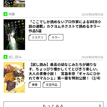
4
特集
2026年08月05日
「ここでしか読めないプロ作家によるWEB小
説の連載」――カクヨムネクストで読めるホラー
作品5選
ミステリ
ホラー
5
試し読み
2026年08月05日
【試し読み】最高の幼なじみたちが織りな
す、ちょっぴり懐かしくてとびきり楽しい、
大人の青春小説！ 宮島未奈『ギャルにひか
れて寺マルシェ』第一章を特別公開！（2/4）
青春
文芸作品
もっとみる