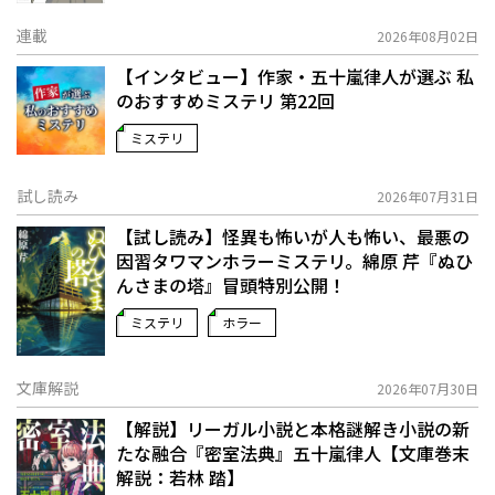
連載
2026年08月02日
【インタビュー】作家・五十嵐律人が選ぶ 私
のおすすめミステリ 第22回
ミステリ
試し読み
2026年07月31日
【試し読み】怪異も怖いが人も怖い、最悪の
因習タワマンホラーミステリ。綿原 芹『ぬひ
んさまの塔』冒頭特別公開！
ミステリ
ホラー
文庫解説
2026年07月30日
【解説】リーガル小説と本格謎解き小説の新
たな融合――『密室法典』五十嵐律人【文庫巻末
解説：若林 踏】