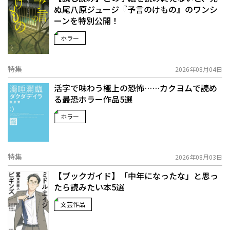
ぬ――尾八原ジュージ『予言のけもの』のワンシ
ーンを特別公開！
ホラー
特集
2026年08月04日
活字で味わう極上の恐怖……カクヨムで読め
る最恐ホラー作品5選
ホラー
特集
2026年08月03日
【ブックガイド】「中年になったな」と思っ
たら読みたい本5選
文芸作品