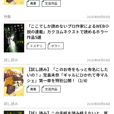
青春
文芸作品
特集
2026年08月05日
「ここでしか読めないプロ作家によるWEB小
説の連載」――カクヨムネクストで読めるホラー
作品5選
ミステリ
ホラー
試し読み
2026年08月04日
【試し読み】「このお寺をもっと有名にした
いの！」宮島未奈『ギャルにひかれて寺マル
シェ』第一章を特別公開！（1/4）
青春
文芸作品
試し読み
2026年08月04日
【試し読み】この手紙を読み終えないと、死