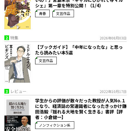
シェ』第一章を特別公開！（1/4）
青春
文芸作品
2
特集
2026年08月03日
【ブックガイド】「中年になったな」と思っ
たら読みたい本5選
文芸作品
3
レビュー
2022年10月17日
学生からの評価が散々だった教授が人気No.１
になり、経済誌の常連識者になったきっかけ――鎌
田浩毅『揺れる大地を賢く生きる』書評【評
者：小倉健一】
ノンフィクション系