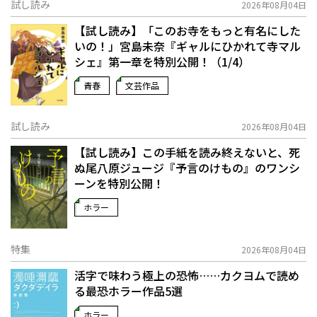
試し読み
2026年08月04日
【試し読み】「このお寺をもっと有名にした
いの！」宮島未奈『ギャルにひかれて寺マル
シェ』第一章を特別公開！（1/4）
青春
文芸作品
試し読み
2026年08月04日
【試し読み】この手紙を読み終えないと、死
ぬ――尾八原ジュージ『予言のけもの』のワンシ
ーンを特別公開！
ホラー
特集
2026年08月04日
活字で味わう極上の恐怖……カクヨムで読め
る最恐ホラー作品5選
ホラー