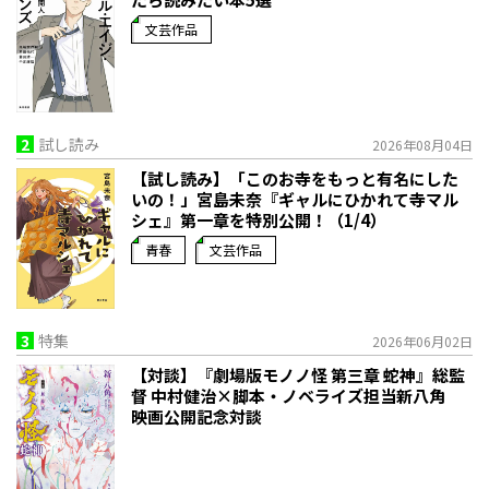
文芸作品
2
試し読み
2026年08月04日
【試し読み】「このお寺をもっと有名にした
いの！」宮島未奈『ギャルにひかれて寺マル
シェ』第一章を特別公開！（1/4）
青春
文芸作品
3
特集
2026年06月02日
【対談】『劇場版モノノ怪 第三章 蛇神』総監
督 中村健治×脚本・ノベライズ担当新八角
映画公開記念対談