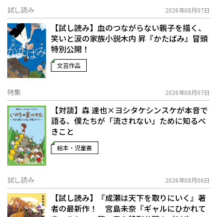
試し読み
2026年08月07日
【試し読み】血のつながらない親子を描く、
笑いと涙の家族小説――木内 昇『かたばみ』冒頭
特別公開！
文芸作品
特集
2026年08月07日
【対談】森 達也×ヨシタケシンスケが本音で
語る、僕たちが「流されない」ために知るべ
きこと
絵本・児童書
試し読み
2026年08月06日
【試し読み】『成瀬は天下を取りにいく』著
者の最新作！ 宮島未奈『ギャルにひかれて