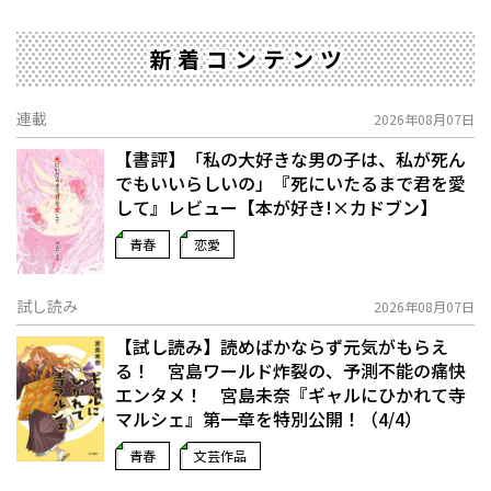
新着コンテンツ
連載
2026年08月07日
【書評】「私の大好きな男の子は、私が死ん
でもいいらしいの」――『死にいたるまで君を愛
して』レビュー【本が好き!×カドブン】
青春
恋愛
試し読み
2026年08月07日
【試し読み】読めばかならず元気がもらえ
る！ 宮島ワールド炸裂の、予測不能の痛快
エンタメ！ 宮島未奈『ギャルにひかれて寺
マルシェ』第一章を特別公開！（4/4）
青春
文芸作品