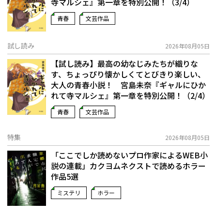
寺マルシェ』第一章を特別公開！（3/4）
青春
文芸作品
試し読み
2026年08月05日
【試し読み】最高の幼なじみたちが織りな
す、ちょっぴり懐かしくてとびきり楽しい、
大人の青春小説！ 宮島未奈『ギャルにひか
れて寺マルシェ』第一章を特別公開！（2/4）
青春
文芸作品
特集
2026年08月05日
「ここでしか読めないプロ作家によるWEB小
説の連載」――カクヨムネクストで読めるホラー
作品5選
ミステリ
ホラー