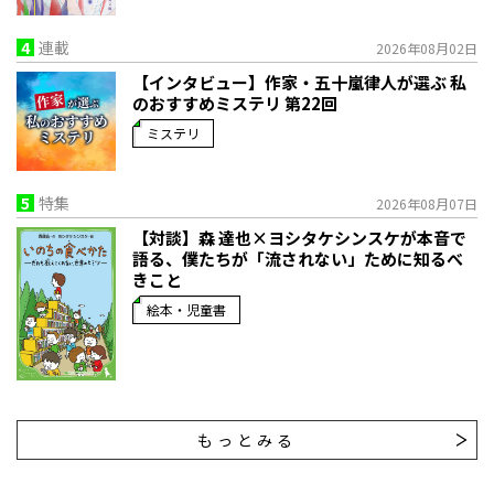
4
連載
2026年08月02日
【インタビュー】作家・五十嵐律人が選ぶ 私
のおすすめミステリ 第22回
ミステリ
5
特集
2026年08月07日
【対談】森 達也×ヨシタケシンスケが本音で
語る、僕たちが「流されない」ために知るべ
きこと
絵本・児童書
もっとみる