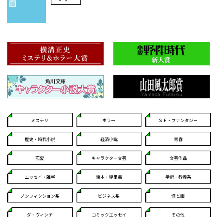
ミステリ
ホラー
ＳＦ・ファンタジー
歴史・時代小説
経済小説
青春
恋愛
キャラクター文芸
文芸作品
エッセイ・雑学
絵本・児童書
学術・教養系
ノンフィクション系
ビジネス系
怪と幽
ダ・ヴィンチ
コミックエッセイ
その他