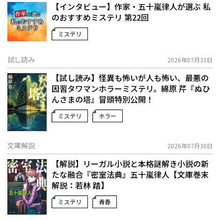
【インタビュー】作家・五十嵐律人が選ぶ 私
のおすすめミステリ 第22回
ミステリ
試し読み
2026年07月31日
【試し読み】怪異も怖いが人も怖い、最悪の
因習タワマンホラーミステリ。綿原 芹『ぬひ
んさまの塔』冒頭特別公開！
ミステリ
ホラー
文庫解説
2026年07月30日
【解説】リーガル小説と本格謎解き小説の新
たな融合――『密室法典』五十嵐律人【文庫巻末
解説：若林 踏】
ミステリ
青春