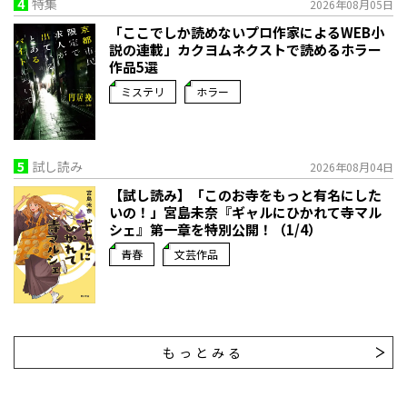
4
特集
2026年08月05日
「ここでしか読めないプロ作家によるWEB小
説の連載」――カクヨムネクストで読めるホラー
作品5選
ミステリ
ホラー
5
試し読み
2026年08月04日
【試し読み】「このお寺をもっと有名にした
いの！」宮島未奈『ギャルにひかれて寺マル
シェ』第一章を特別公開！（1/4）
青春
文芸作品
もっとみる