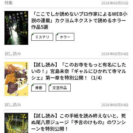
特集
2026年08月05日
「ここでしか読めないプロ作家によるWEB小
説の連載」――カクヨムネクストで読めるホラー
作品5選
ミステリ
ホラー
試し読み
2026年08月04日
【試し読み】「このお寺をもっと有名にした
いの！」宮島未奈『ギャルにひかれて寺マル
シェ』第一章を特別公開！（1/4）
青春
文芸作品
試し読み
2026年08月04日
【試し読み】この手紙を読み終えないと、死
ぬ――尾八原ジュージ『予言のけもの』のワンシ
ーンを特別公開！