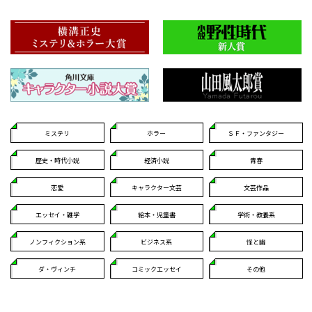
ミステリ
ホラー
ＳＦ・ファンタジー
歴史・時代小説
経済小説
青春
恋愛
キャラクター文芸
文芸作品
エッセイ・雑学
絵本・児童書
学術・教養系
ノンフィクション系
ビジネス系
怪と幽
ダ・ヴィンチ
コミックエッセイ
その他