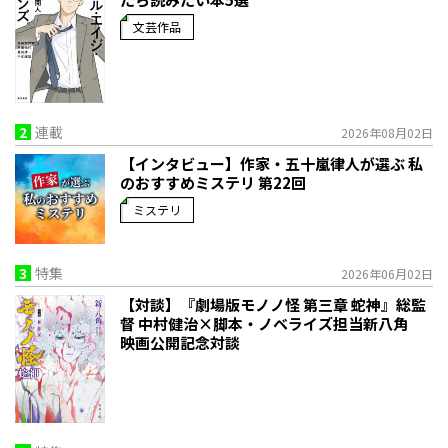
文芸作品
2
連載
2026年08月02日
【インタビュー】作家・五十嵐律人が選ぶ 私
のおすすめミステリ 第22回
ミステリ
3
特集
2026年06月02日
【対談】『劇場版モノノ怪 第三章 蛇神』総監
督 中村健治×脚本・ノベライズ担当新八角
映画公開記念対談